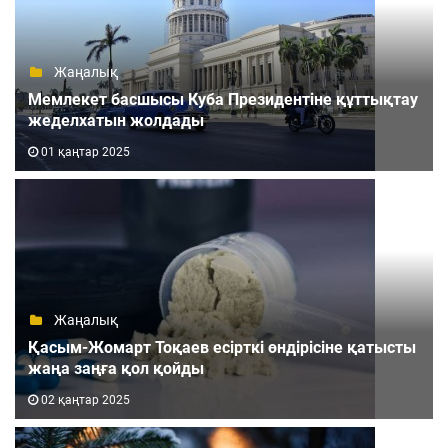
Жаңалық
Мемлекет басшысы Куба Президентіне құттықтау
жеделхатын жолдады
01 қаңтар 2025
Жаңалық
Қасым-Жомарт Тоқаев есірткі өндірісіне қатысты
жаңа заңға қол қойды
02 қаңтар 2025