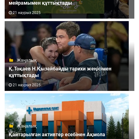
мейрамымен құттықтады
21 наурыз 2025
Жаңалық
Қ.Тоқаев Н.Қызайбайды тарихи жеңісімен
құттықтады
21 наурыз 2025
Жаңалық
Қайтарылған активтер есебінен Ақмола