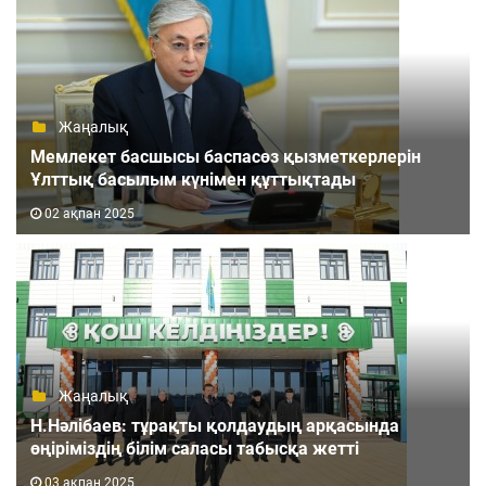
Жаңалық
Мемлекет басшысы баспасөз қызметкерлерін
Ұлттық басылым күнімен құттықтады
02 ақпан 2025
Жаңалық
Н.Нәлібаев: тұрақты қолдаудың арқасында
өңіріміздің білім саласы табысқа жетті
03 ақпан 2025