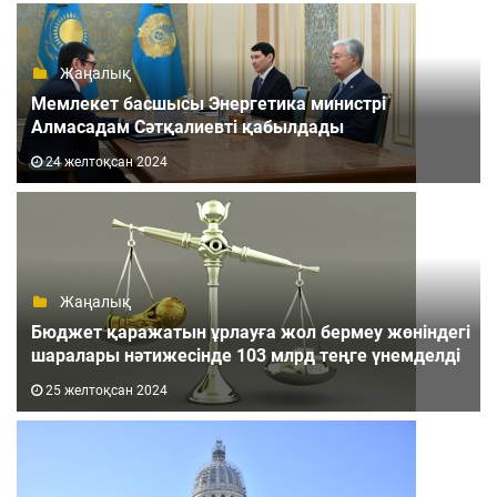
Жаңалық
Мемлекет басшысы Энергетика министрі
Алмасадам Сәтқалиевті қабылдады
24 желтоқсан 2024
Жаңалық
Бюджет қаражатын ұрлауға жол бермеу жөніндегі
шаралары нәтижесінде 103 млрд теңге үнемделді
25 желтоқсан 2024