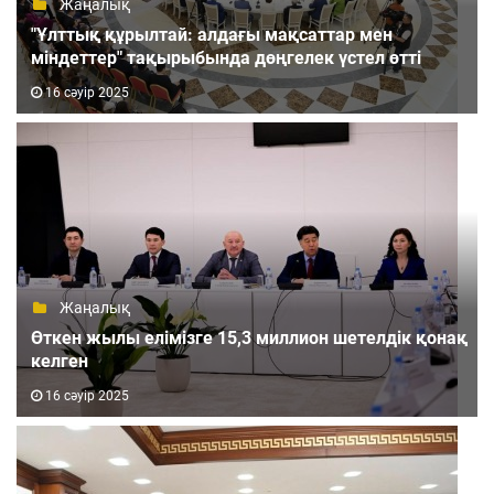
Жаңалық
"Ұлттық құрылтай: алдағы мақсаттар мен
міндеттер" тақырыбында дөңгелек үстел өтті
16 сәуір 2025
Жаңалық
Өткен жылы елімізге 15,3 миллион шетелдік қонақ
келген
16 сәуір 2025