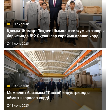
Жаңалық
Қасым-Жомарт Тоқаев Шымкентке жұмыс сапары
барысында №2 Оқушылар сарайын аралап көрді.
11 сәуір 2025
Жаңалық
Мемлекет басшысы "Тассай" индустриалды
аймағын аралап көрді
13 сәуір 2025