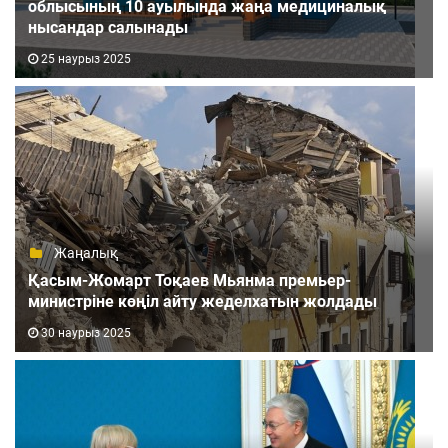
облысының 10 ауылында жаңа медициналық
нысандар салынады
25 наурыз 2025
Жаңалық
Қасым-Жомарт Тоқаев Мьянма премьер-
министріне көңіл айту жеделхатын жолдады
30 наурыз 2025