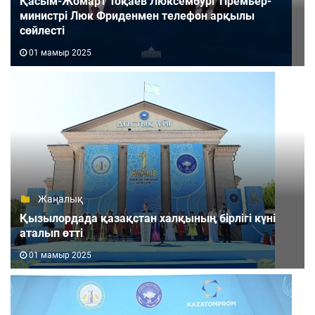
Қасым-Жомарт Тоқаев Люксембург Премьер-
министрі Люк Фриденмен телефон арқылы
сөйлесті
01 мамыр 2025
Жаңалық
Қызылордада қазақстан халқының бірлігі күні
аталып өтті
01 мамыр 2025