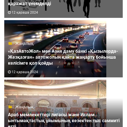
қаражат үнемделді
12 қараша 2024
Жаңалық
«ҚазАвтоЖол» мен Азия даму банкі «Қызылорда-
Жезқазған» автожолын қайта жаңарту бойынша
келісімге қол қойды
12 қараша 2024
Жаңалық
Араб мемлекеттері лигасы және Ислам
ынтымақтастық ұйымының кезектен тыс саммиті
өтті