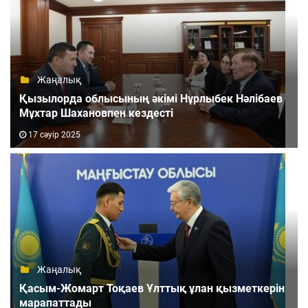
Жаңалық
Қызылорда облысының әкімі Нұрлыбек Нәлібаев
Мұхтар Шахановпен кездесті
17 сәуір 2025
Жаңалық
Қасым-Жомарт Тоқаев Ұлттық ұлан қызметкерін
марапаттады