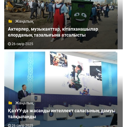
Жаңалық
Актерлер, музыканттар, кітапханашылар
елорданың тазалығына атсалысты
26 сәуір 2025
Жаңалық
ҚазҰУ-да жасанды интеллект саласының дамуы
талқыланды
26 сәуір 2025