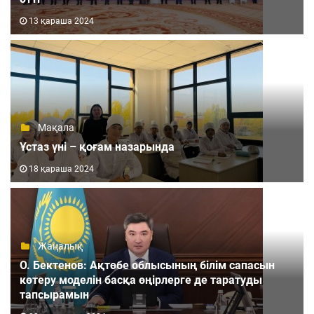
13 қараша 2024
Мақала
Ұстаз үні – қоғам назарында
18 қараша 2024
Жаңалық
О. Бектенов: Ақтөбе облысының білім сапасын
көтеру моделін басқа өңірлерге де таратуды
тапсырамын