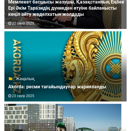
Мемлекет басшысы жазушы, Қазақстанның Еңбек
Ері Әкім Таразидің дүниеден өтуіне байланысты
көңіл айту жеделхатын жолдады
22 сәуір 2025
Жаңалық
Akorda: ресми тағайындаулар жарияланды
23 сәуір 2025