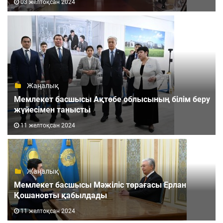
03 желтоқсан 2024
Жаңалық
Мемлекет басшысы Ақтөбе облысының білім беру
жүйесімен танысты
11 желтоқсан 2024
Жаңалық
Мемлекет басшысы Мәжіліс төрағасы Ерлан
Қошановты қабылдады
11 желтоқсан 2024