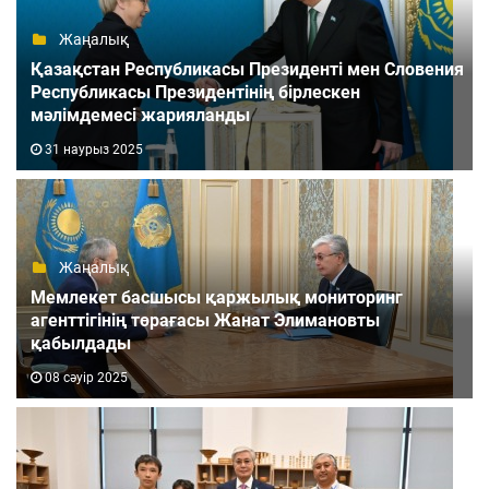
Жаңалық
Қазақстан Республикасы Президенті мен Словения
Республикасы Президентінің бірлескен
мәлімдемесі жарияланды
31 наурыз 2025
Жаңалық
Мемлекет басшысы қаржылық мониторинг
агенттігінің төрағасы Жанат Элимановты
қабылдады
08 сәуір 2025