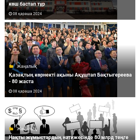
көш бастап тұр
08 қараша 2024
Жаңалық
Қазақтың көрнекті ақыны Ақұштап Бақтыгереева
- 80 жаста
08 қараша 2024
Жаңалық
Нақты жұмыстардың нәтижесінде 80 млрд теңге