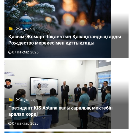
Жаңалық
Қасым-Жомарт Тоқаевтың Қазақстандықтарды
Рождество мерекесімен құттықтады
07 қаңтар 2025
Жаңалық
Президент KIS Astana халықаралық мектебін
аралап көрді
07 қаңтар 2025