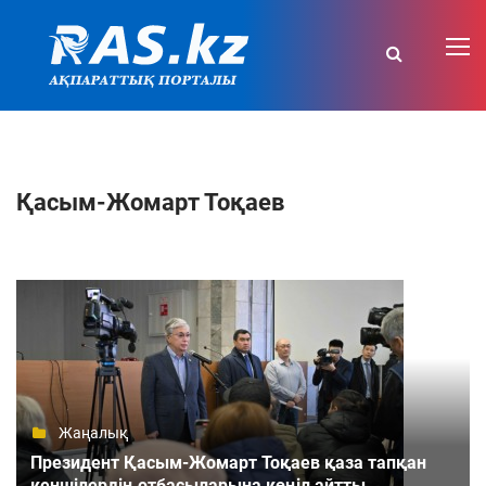
Қасым-Жомарт Тоқаев
Жаңалық
Президент Қасым-Жомарт Тоқаев қаза тапқан
кеншілердің отбасыларына көңіл айтты