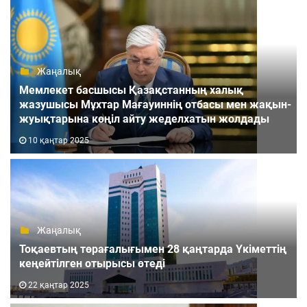
Жаңалық
Мемлекет басшысы Қазақстанның халық
жазушысы Мұхтар Мағауиннің отбасы мен жақын-
жуықтарына көңіл айту жеделхатын жолдады
10 қаңтар 2025
Жаңалық
Тоқаевтың төрағалығымен 28 қаңтарда Үкіметтің
кеңейтілген отырысы өтеді
22 қаңтар 2025