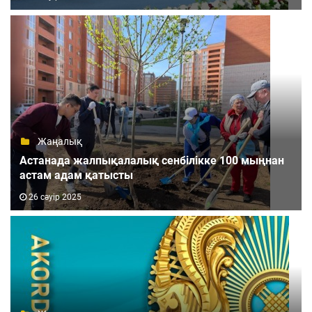
Жаңалық
Астанада жалпықалалық сенбілікке 100 мыңнан
астам адам қатысты
26 сәуір 2025