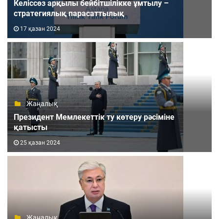
Келіссөз арқылы бейбітшілікке ұмтылу –
стратегиялық парасаттылық
17 қазан 2024
Жаңалық
Президент Мемлекеттік ту көтеру рәсіміне
қатысты
25 қазан 2024
Жаңалық