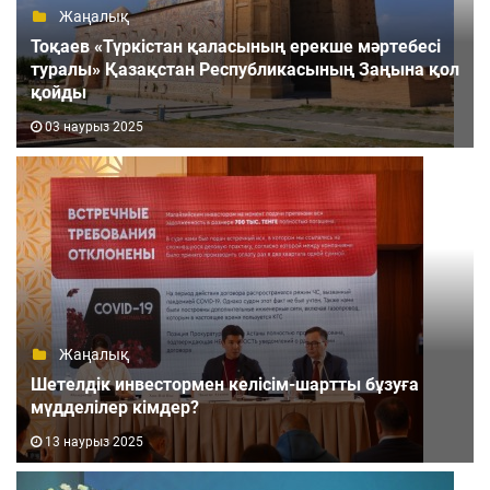
Жаңалық
Тоқаев «Түркістан қаласының ерекше мәртебесі
туралы» Қазақстан Республикасының Заңына қол
қойды
03 наурыз 2025
Жаңалық
Шетелдік инвестормен келісім-шартты бұзуға
мүдделілер кімдер?
13 наурыз 2025