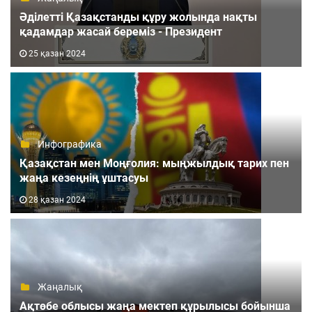
Әділетті Қазақстанды құру жолында нақты
қадамдар жасай береміз - Президент
25 қазан 2024
Инфографика
Қазақстан мен Моңғолия: мыңжылдық тарих пен
жаңа кезеңнің ұштасуы
28 қазан 2024
Жаңалық
Ақтөбе облысы жаңа мектеп құрылысы бойынша