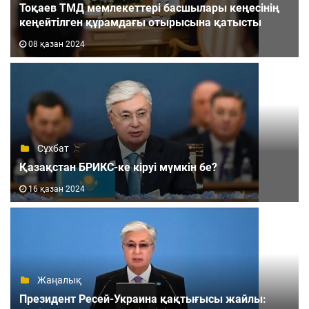
Тоқаев ТМД мемлекеттері басшылары кеңесінің
кеңейтілген құрамдағы отырысына қатысты
08 қазан 2024
Сұхбат
Қазақстан БРИКС-ке кіруі мүмкін бе?
16 қазан 2024
Жаңалық
Президент Ресей-Украина қақтығысы жайлы: