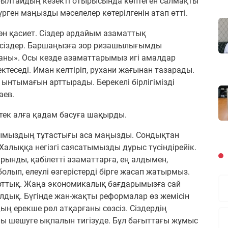
рылтайдың кезекті отырысында көптеген салмақты
ген маңызды мәселелер көтерілгенін атап өтті.
а тән қасиет. Сіздер әрдайым азаматтық
жүрсіздер. Баршаңызға зор ризашылығымды
таны». Осы кезде азаматтарымыз игі амалдар
теседі. Иман келтіріп, рухани жағынан тазарады.
ынтымағын арттырады. Берекелі бірлігімізді
аев.
тек алға қадам басуға шақырды.
лқымыздың тұтастығы аса маңызды. Сондықтан
Халыққа негізгі саясатымызды дұрыс түсіндірейік.
арынды, қабілетті азаматтарға, ең алдымен,
 болып, елеулі өзгерістерді бірге жасап жатырмыз.
рттық. Жаңа экономикалық бағдарымызға сай
дық. Бүгінде жан-жақты реформалар өз жемісін
ң ерекше рөл атқарғаны сөзсіз. Сіздердің
ы шешуге ықпалын тигізуде. Бұл бағыттағы жұмыс