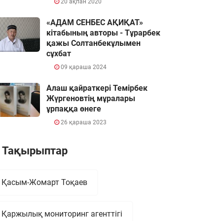
20 ақпан 2020
«АДАМ СЕНБЕС АҚИҚАТ»
кітабының авторы - Тұрарбек
қажы Солтанбекұлымен
сұхбат
09 қараша 2024
Алаш қайраткері Темірбек
Жүргеновтің мұралары
ұрпаққа өнеге
26 қараша 2023
Тақырыптар
Қасым-Жомарт Тоқаев
Қаржылық мониторинг агенттігі