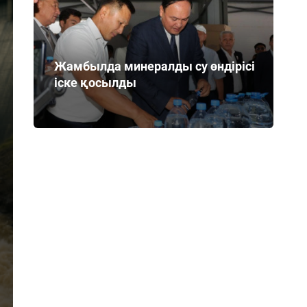
Жамбылда минералды су өндірісі
іске қосылды