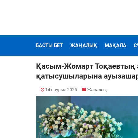
БАСТЫ БЕТ
ЖАҢАЛЫҚ
МАҚАЛА
С
Қасым-Жомарт Тоқаевтың 
қатысушыларына ауызашар 
14 наурыз 2025
Жаңалық