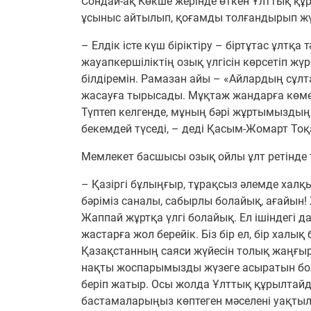
Сондай-ақ Көкше жерінде өткен Ұлттық құ
ұсыныс айтылып, қоғамды толғандырып жүр
– Елдік істе күш біріктіру – біртұтас ұлтқ
жауапкершіліктің озық үлгісін көрсетіп 
білдіремін. Рамазан айы – «Айлардың сұл
жасауға тырысады. Мұқтаж жандарға көмек
Түптеп келгенде, мұның бәрі жұртымыздың 
бекемдей түседі, – деді Қасым-Жомарт Тоқ
Мемлекет басшысы озық ойлы ұлт ретінде 
– Қазіргі бұлыңғыр, тұрақсыз әлемде ха
бәріміз саналы, сабырлы болайық, ағайын! 
Жаппай жұртқа үлгі болайық. Ел ішіндегі д
жастарға жол берейік. Біз бір ел, бір халық
Қазақстанның саяси жүйесін толық жаңғы
нақты жоспарымызды жүзеге асыратын бол
беріп жатыр. Осы жолда Ұлттық құрылтайды
бастамаларыңыз көптеген мәселені уақтыл