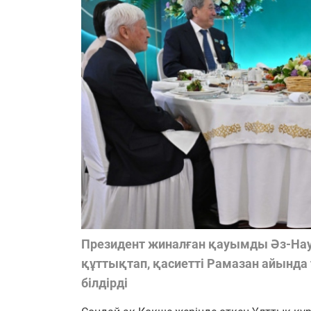
Президент жиналған қауымды Әз-Нау
құттықтап, қасиетті Рамазан айында 
білдірді