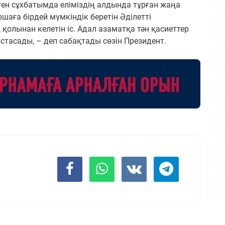
ерген сұхбатымда еліміздің алдында тұрған жаңа
аршаға бірдей мүмкіндік беретін Әділетті
қолынан келетін іс. Адал азаматқа тән қасиеттер
тасады, – деп сабақтады сөзін Президент.