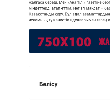
жалғаса береді. Мен «Ана тілі» газетіне б
міндеттерді атап өттім. Негізгі мақсат – б
Қазақстанды құру. Бұл адал азаматтардың 
исламның гуманистік идеяларымен терең ас
Бөлісу