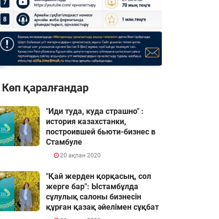
Көп қаралғандар
"Иди туда, куда страшно" :
история казахстанки,
построившей бьюти-бизнес в
Стамбуле
20 ақпан 2020
"Қай жерден қорқасың, сол
жерге бар": Ыстамбұлда
сұлулық салоны бизнесін
құрған қазақ әйелімен сұқбат