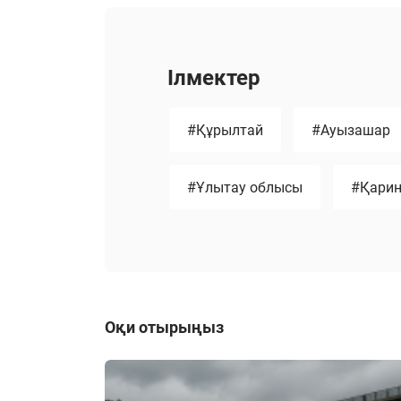
Ілмектер
#Құрылтай
#Ауызашар
#Ұлытау облысы
#Қарин
Оқи отырыңыз