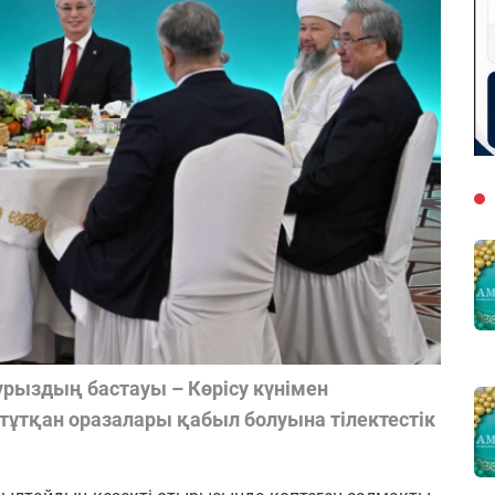
рыздың бастауы – Көрісу күнімен
тұтқан оразалары қабыл болуына тілектестік