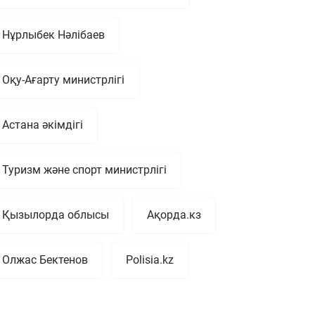
Нұрлыбек Нәлібаев
Оқу-Ағарту министрлігі
Астана әкімдігі
Туризм және спорт министрлігі
Қызылорда облысы
Ақорда.кз
Олжас Бектенов
Polisia.kz