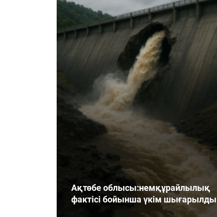
Ақтөбе облысы:немқұрайлылық
фактісі бойынша үкім шығарылды