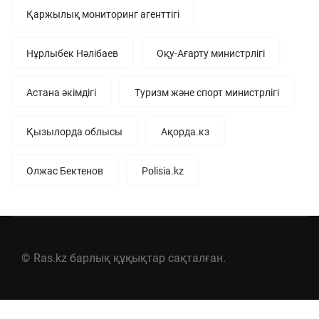
Қаржылық мониторинг агенттігі
Нұрлыбек Нәлібаев
Оқу-Ағарту министрлігі
Астана әкімдігі
Туризм және спорт министрлігі
Қызылорда облысы
Ақорда.кз
Олжас Бектенов
Polisia.kz
© Ras.kz барлық құқықтар сақталған.