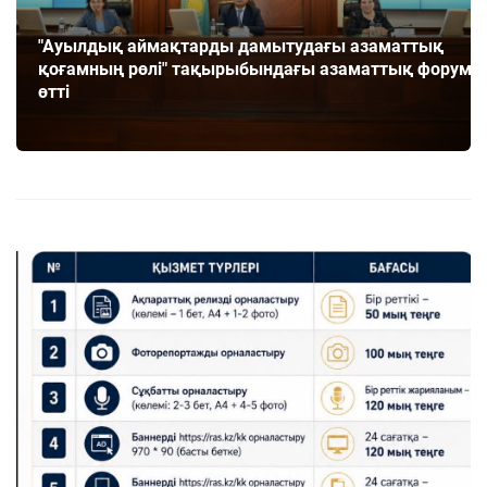
"Ауылдық аймақтарды дамытудағы азаматтық
қоғамның рөлі" тақырыбындағы азаматтық форум
өтті