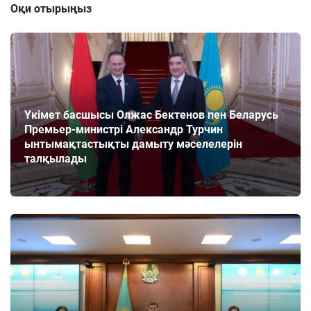
Оқи отырыңыз
Үкімет басшысы Олжас Бектенов пен Беларусь
Премьер-министрі Александр Турчин
ынтымақтастықты дамыту мәселелерін
талқылады