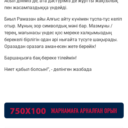
Асыл дініміз де, ата дәстүріміз де жұртты жақсылық
пен жасампаздыққа үндейді.
Биыл Рамазан айы Алғыс айту күнімен тұспа-тұс келіп
отыр. Мұның зор символдық мәні бар. Мазмұны /
терең, мағынасы үндес қос мереке халқымыздың
берекелі бірлігін одан әрі нығайта түсуге шақырады.
Оразадан оразаға аман-есен жете берейік!
Баршаңызға бақ-береке тілеймін!
Ниет қабыл болсын!", - делінген жазбада