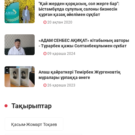
"Қай жерден қорқасың, сол жерге бар":
Ыстамбұлда сұлулық салоны бизнесін
құрған қазақ әйелімен сұқбат
20 ақпан 2020
«АДАМ СЕНБЕС АҚИҚАТ» кітабының авторы
- Тұрарбек қажы Солтанбекұлымен сұхбат
09 қараша 2024
Алаш қайраткері Темірбек Жүргеновтің
мұралары ұрпаққа өнеге
26 қараша 2023
Тақырыптар
Қасым-Жомарт Тоқаев