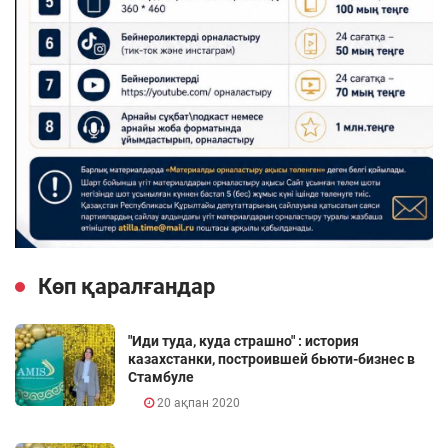
Көп қаралғандар
"Иди туда, куда страшно" : история
казахстанки, построившей бьюти-бизнес в
Стамбуле
20 ақпан 2020