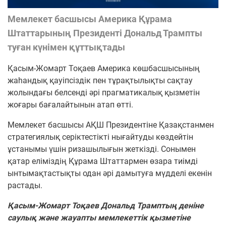
Мемлекет басшысы Америка Құрама
Штаттарының Президенті Дональд Трампты
туған күнімен құттықтады
Қасым-Жомарт Тоқаев Америка көшбасшысының
жаһандық қауіпсіздік пен тұрақтылықты сақтау
жолындағы белсенді әрі прагматикалық қызметін
жоғары бағалайтынын атап өтті.
Мемлекет басшысы АҚШ Президентіне Қазақстанмен
стратегиялық серіктестікті нығайтуды көздейтін
ұстанымы үшін ризашылығын жеткізді. Сонымен
қатар еліміздің Құрама Штаттармен өзара тиімді
ынтымақтастықты одан әрі дамытуға мүдделі екенін
растады.
Қасым-Жомарт Тоқаев Дональд Трамптың деніне
саулық және жауапты мемлекеттік қызметіне