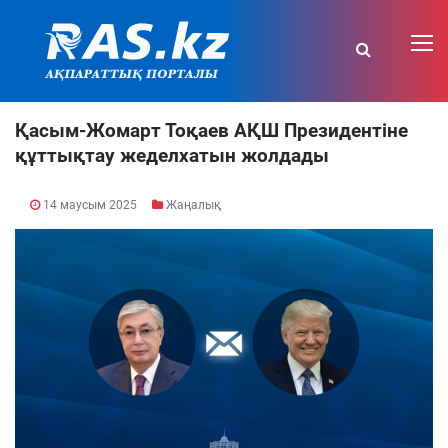
Қасым-Жомарт Тоқаев АҚШ Президентіне
құттықтау жеделхатын жолдады
14 маусым 2025
Жаңалық