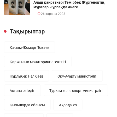
Алаш қайраткері Темірбек Жүргеновтің
мұралары ұрпаққа өнеге
26 қараша 2023
Тақырыптар
Қасым-Жомарт Тоқаев
Қаржылық мониторинг агенттігі
Нұрлыбек Нәлібаев
Оқу-Ағарту министрлігі
Астана әкімдігі
Туризм және спорт министрлігі
Қызылорда облысы
Ақорда.кз