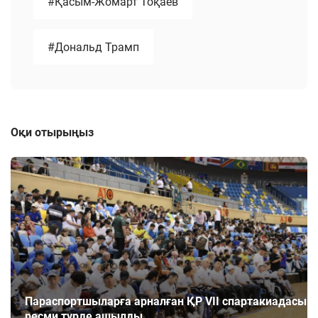
#Қасым-Жомарт Тоқаев
#Дональд Трамп
Оқи отырыңыз
Параспортшыларға арналған ҚР VII cпартакиадасы
ресми түрде ашылды