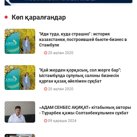
Көп қаралғандар
"Иди туда, куда страшно" : история
казахстанки, построившей бьюти-бизнес в
Стамбуле
20 ақпан 2020
"Қай жерден қорқасың, сол жерге бар":
Ыстамбұлда сұлулық салоны бизнесін
құрған қазақ әйелімен сұқбат
20 ақпан 2020
«АДАМ СЕНБЕС АҚИҚАТ» кітабының авторы
- Тұрарбек қажы Солтанбекұлымен сұхбат
09 қараша 2024