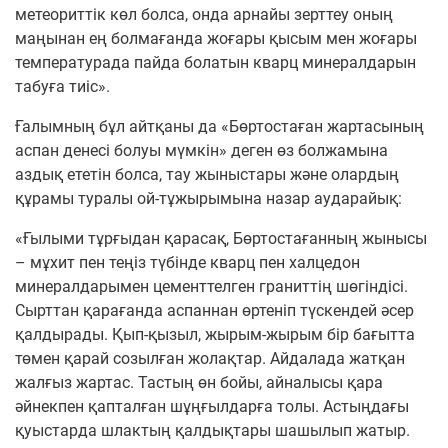
метеориттік көл болса, онда арнайы зерттеу оның
маңынан ең болмағанда жоғары қысым мен жоғары
температурада пайда болатын кварц минералдарын
табуға тиіс».
Ғалымның бұл айтқаны да «Бөртостаған жартасының
аспан денесі болуы мүмкін» деген өз болжамына
аздық ететін болса, тау жыныстары және олардың
құрамы туралы ой-тұжырымына назар аударайық:
«Ғылыми тұрғыдан қарасақ, Бөртостағанның жынысы
– мұхит пен теңіз түбінде кварц пен халцедон
минералдарымен цементтелген граниттің шөгіндісі.
Сырттан қарағанда аспаннан өртеніп түскендей әсер
қалдырады. Қып-қызыл, жырым-жырым бір бағытта
төмен қарай созылған жолақтар. Айдалада жатқан
жалғыз жартас. Тастың өн бойы, айналысы қара
әйнекпен қапталған шұңғылдарға толы. Астыңдағы
қуыстарда шлактың қалдықтары шашылып жатыр.