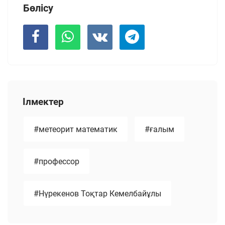
Бөлісу
Ілмектер
#метеорит математик
#ғалым
#профессор
#Нүрекенов Тоқтар Кемелбайұлы