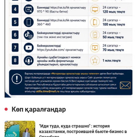
Көп қаралғандар
"Иди туда, куда страшно" : история
казахстанки, построившей бьюти-бизнес в
Стамбуле