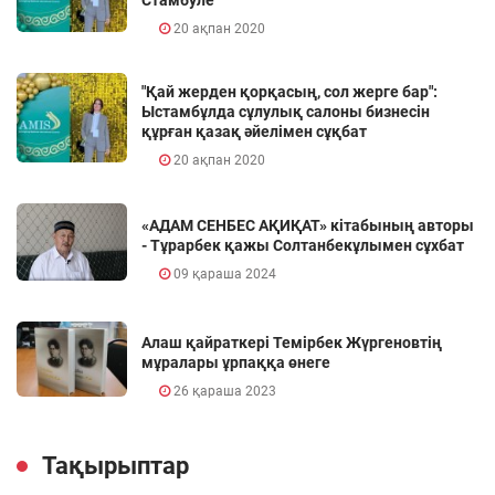
20 ақпан 2020
"Қай жерден қорқасың, сол жерге бар":
Ыстамбұлда сұлулық салоны бизнесін
құрған қазақ әйелімен сұқбат
20 ақпан 2020
«АДАМ СЕНБЕС АҚИҚАТ» кітабының авторы
- Тұрарбек қажы Солтанбекұлымен сұхбат
09 қараша 2024
Алаш қайраткері Темірбек Жүргеновтің
мұралары ұрпаққа өнеге
26 қараша 2023
Тақырыптар