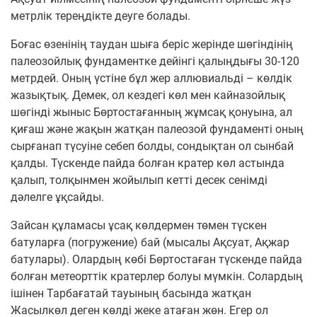
метрлік тереңдікте деуге болады.
Боғас өзенінің таудан шыға беріс жерінде шөгіндінің
палеозойлық фундаментке дейінгі қалыңдығы 30-120
метрдей. Оның үстіне бұл жер аллювиальді – көлдік
жазықтық. Демек, ол кездегі көл мен кайназойлық
шөгінді жыныс Бөртостағанның жұмсақ қонуына, ал
қиғаш және жақын жатқан палеозой фундаменті оның
сырғанап түсуіне себеп болды, сондықтан ол сынбай
қалды. Түскенде пайда болған кратер көл астында
қалып, толқынмен жойылып кетті десек сенімді
дәлелге ұқсайды.
Зайсан құламасы ұсақ көлдермен төмен түскен
батуларға (погружение) бай (мысалы Ақсуат, Ақжар
батулары). Олардың көбі Бөртостаған түскенде пайда
болған метеорттік кратерлер болуы мүмкін. Солардың
ішінен Тарбағатай тауының басында жатқан
Жасылкөл деген көлді жеке атаған жөн. Егер ол