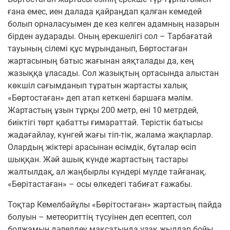
ғана емес, иен далада қайраңдап қалған кемедей
болып орналасуымен де кез келген адамның назарын
бірден аударады. Оның ерекшелігі сол – Тарбағатай
тауының сілемі құс мұрынданып, Бөртостаған
жартасының батыс жағынан аяқталады да, кең
жазыққа ұласады. Сол жазықтың ортасында алыстан
көкшіл сағымданып тұратын жартасты халық
«Бөртостаған» деп атап кеткені баршаға мәлім.
Жартастың ұзын тұрқы 200 метр, ені 10 метрдей,
биіктігі төрт қабатты ғимараттай. Терістік батысы
жадағайлау, күнгей жағы тіп-тік, жалама жақпарлар.
Олардың жіктері арасынан өсімдік, бұталар өсіп
шыққан. Жәй ашық күнде жартастың тастары
жалтылдақ, ал жаңбырлы күндері мүлде тайғанақ.
«Бөрітастаған» – осы өлкедегі табиғат ғажабы.
Тоқтар Кемелбайұлы «Бөрітостаған» жартастың пайда
болуын – метеориттің түсуінен деп есептеп, сол
болжамын дәлелдеу мақсатында ұзақ жылдар бойы