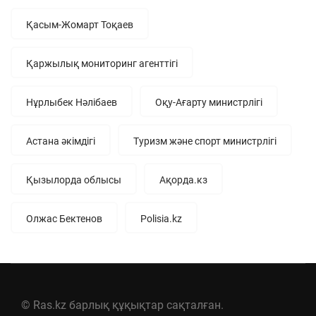
Қасым-Жомарт Тоқаев
Қаржылық мониторинг агенттігі
Нұрлыбек Нәлібаев
Оқу-Ағарту министрлігі
Астана әкімдігі
Туризм және спорт министрлігі
Қызылорда облысы
Ақорда.кз
Олжас Бектенов
Polisia.kz
© Ras.kz барлық құқықтар сақталған.