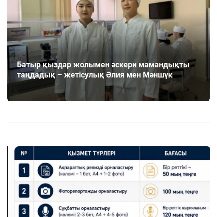
Батыр қыздар жолымен әскери мамандықты
таңдадық – жетісулық Әлия мен Мәншүк