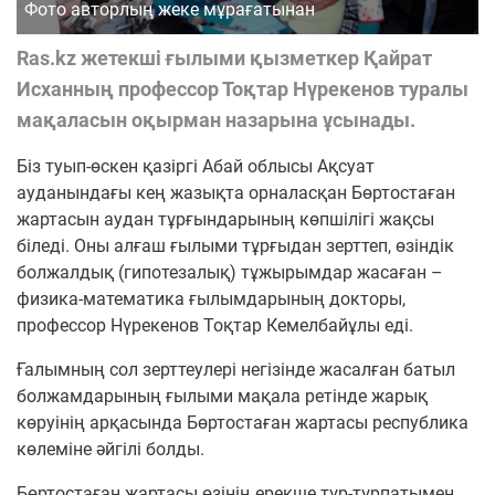
Фото авторлың жеке мұрағатынан
Ras.kz жетекші ғылыми қызметкер Қайрат
Исханның профессор Тоқтар Нүрекенов туралы
мақаласын оқырман назарына ұсынады.
Біз туып-өскен қазіргі Абай облысы Ақсуат
ауданындағы кең жазықта орналасқан Бөртостаған
жартасын аудан тұрғындарының көпшілігі жақсы
біледі. Оны алғаш ғылыми тұрғыдан зерттеп, өзіндік
болжалдық (гипотезалық) тұжырымдар жасаған –
физика-математика ғылымдарының докторы,
профессор Нүрекенов Тоқтар Кемелбайұлы еді.
Ғалымның сол зерттеулері негізінде жасалған батыл
болжамдарының ғылыми мақала ретінде жарық
көруінің арқасында Бөртостаған жартасы республика
көлеміне әйгілі болды.
Бөртостаған жартасы өзінің ерекше түр-тұрпатымен