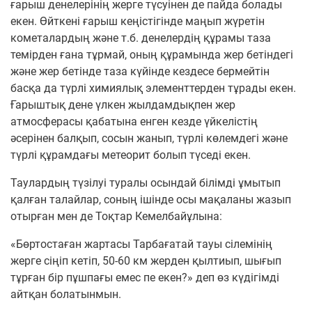
ғарыш денелерінің жерге түсуінен де пайда болады
екен. Өйткені ғарыш кеңістігінде маңып жүретін
кометалардың және т.б. денелердің құрамы таза
темірден ғана тұрмай, оның құрамында жер бетіндегі
және жер бетінде таза күйінде кездесе бермейтін
басқа да түрлі химиялық элементтерден тұрады екен.
Ғарыштық дене үлкен жылдамдықпен жер
атмосферасы қабатына енген кезде үйкелістің
әсерінен балқып, сосын жанып, түрлі көлемдегі және
түрлі құрамдағы метеорит болып түседі екен.
Таулардың түзілуі туралы осындай білімді ұмытып
қалған талайлар, соның ішінде осы мақаланы жазып
отырған мен де Тоқтар Кемелбайұлына:
«Бөртостаған жартасы Тарбағатай тауы сілемінің
жерге сіңіп кетіп, 50-60 км жерден қылтиып, шығып
тұрған бір пұшпағы емес пе екен?» деп өз күдігімді
айтқан болатынмын.