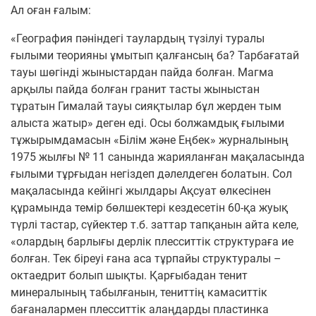
Ал оған ғалым:
«География пәніндегі таулардың түзілуі туралы
ғылыми теорияны ұмытып қалғансың ба? Тарбағатай
тауы шөгінді жыныстардан пайда болған. Магма
арқылы пайда болған гранит тасты жыныстан
тұратын Гималай тауы сияқтылар бұл жерден тым
алыста жатыр» деген еді. Осы болжамдық ғылыми
тұжырымдамасын «Білім және Еңбек» журналының
1975 жылғы № 11 санында жарияланған мақаласында
ғылыми тұрғыдан негіздеп дәлелдеген болатын. Сол
мақаласында кейінгі жылдары Ақсуат өлкесінен
құрамында темір бөлшектері кездесетін 60-қа жуық
түрлі тастар, сүйектер т.б. заттар тапқанын айта келе,
«олардың барлығы дерлік плесситтік структураға ие
болған. Тек біреуі ғана аса тұрпайы структуралы –
октаедрит болып шықты. Қарғыбадан тенит
минералының табылғанын, тениттің камаситтік
бағаналармен плесситтік алаңдарды пластинка