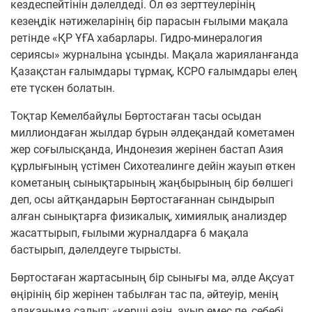
кездеспейтінін дәлелдеді. Ол өз зерттеулерінің
кезеңдік нәтижеларінің бір парасын ғылыми мақала
ретінде «ҚР ҰҒА хабарлары. Гидро-минералогия
сериясы» журналына ұсынды. Мақала жарияланғанда
Қазақстан ғалымдары тұрмақ, КСРО ғалымдары елең
ете түскен болатын.
Тоқтар Кемелбайұлы Бөртостаған тасы осыдан
миллиондаған жылдар бұрын әлдеқандай кометамен
жер соғылысқанда, Индонезия жерінен бастап Азия
құрлығының үстімен Сихотеалинге дейін жауып өткен
кометаның сынықтарының жаңбырының бір бөлшегі
деп, осы айтқандарын Бөртостағаннан сындырып
алған сынықтарға физикалық, химиялық анализдер
жасаттырып, ғылыми журналдарға 6 мақала
бастырып, дәлелдеуге тырысты.
Бөртостаған жартасының бір сынығы ма, әлде Ақсуат
өңірінің бір жерінен табылған тас па, әйтеуір, менің
алақаныма салып: «көрші өзің, ауыр емес пе, себебі