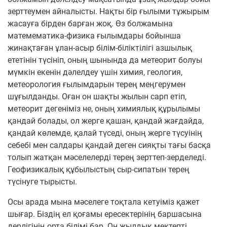
зерттеумен айналысты. Нақты бір ғылыми тұжырым
жасауға бірден барған жоқ. Өз болжамына
матемематика-физика ғылымдары бойынша
жинақтаған ұлан-асыр білім-біліктілігі азшылық
ететінін түсініп, оның шынында да метеорит болуы
мүмкін екенін дәлелдеу үшін химия, геология,
метеорология ғылымдарын терең меңгерумен
шұғылданды. Оған он шақты жылын сарп етіп,
метеорит дегеніміз не, оның химиялық құрылымы
қандай болады, ол жерге қашан, қандай жағдайда,
қандай көлемде, қалай түседі, оның жерге түсуінің
себебі мен салдары қандай деген сияқты тағы басқа
толып жатқан мәселелерді терең зерттеп-зерделеді.
Геофизикалық құбылыстың сыр-сипатын терең
түсінуге тырысты.
Осы арада мына мәселеге тоқтала кетуіміз қажет
шығар. Біздің ел қоғамы ересектерінің баршасына
дерлігінің орта білімі бар. Он жылдық мектепті