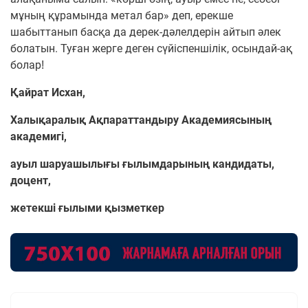
мұның құрамында метал бар» деп, ерекше
шабыттанып басқа да дерек-дәлелдерін айтып әлек
болатын. Туған жерге деген сүйіспеншілік, осындай-ақ
боларǃ
Қайрат Исхан,
Халықаралық Ақпараттандыру Академиясының
академигі,
ауыл шаруашылығы ғылымдарының кандидаты,
доцент,
жетекші ғылыми қызметкер