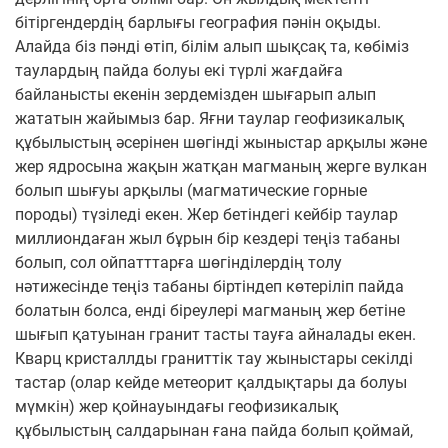
бітіргендердің барлығы география пәнін оқыды.
Алайда біз пәнді өтіп, білім алып шықсақ та, көбіміз
таулардың пайда болуы екі түрлі жағдайға
байланысты екенін зердемізден шығарып алып
жататын жайымыз бар. Яғни таулар геофизикалық
құбылыстың әсерінен шөгінді жыныстар арқылы және
жер ядросына жақын жатқан магманың жерге вулкан
болып шығуы арқылы (магматические горные
породы) түзіледі екен. Жер бетіндегі кейбір таулар
миллиондаған жыл бұрын бір кездері теңіз табаны
болып, сол ойпатттарға шөгінділердің толу
нәтижесінде теңіз табаны біртіндеп көтеріліп пайда
болатын болса, енді біреулері магманың жер бетіне
шығып қатуынан гранит тасты тауға айналады екен.
Кварц кристаллды граниттік тау жыныстары секілді
тастар (олар кейде метеорит қалдықтары да болуы
мүмкін) жер қойнауындағы геофизикалық
құбылыстың салдарынан ғана пайда болып қоймай,