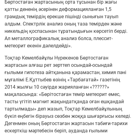
Бөртостаған жартасының орта тұсынан бір жағы
қатты дененің әсерінен деформацияланған 1,5
грамдық темірдің ерекше пішінді сынығын тауып
алдым. Спектрлік анализ оның таза темірден және
никельдің қоспасынан тұратындығын көрсетіп берді.
Ал металлографикалық анализ болса, плессит-
метеорит екенін дәлелдейді».
Тоқтар Кемелбайұлы Нүрекенов Бөртостаған
жартасын алғаш рет зерттеп осындай-осындай
ғылыми гипотеза айтқанына қарамастан, химия пәні
мұғалімі Е.Құттыбев өзінің «Тарбағатай» газетінің
2014 жылғы 10 сәуірде жарияланған «??????»
мақаласында: «Бөрітостаған темір метеорит емес,
тасты үгітіп магнит жақындатқанда оған ешқандай
тартылмады» деп жазып, Тоқтар Кемелбайұлының
бүкіл еңбегін бірауыз сөзбен жоққа шығарғысы келеді.
Дегенмен оның Бөртостаған жартасын табиғи-тарихи
ескерткіш мәртебесін беріп, ауданда ғылыми