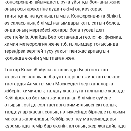
конференция ұйымдастыруға ұйытқы болғаны және
оның осы әрекетіне аудан әкімі оң көзқарас
таңытқанына қуаныштымыз. Конференцияға білікті,
өз саласының білімді ғалымдары қатысатын болса,
онда оның мәртебесі жоғары бола түседі деп
есептейміз. Алайда Бөртостағанды геология, физика,
химия метеоролгия және т.б. ғылымдар тоғысында
тереңірек зерттей түсу уақыт пен жас ұрпақтың
қолында екенін ұмытпаған жөн.
Тоқтар Кемелбайұлы алғашында Бөрітостаған
жарытасынан және Ақсуат өңірінен жинаған ерекше
тастарды Алматы мен Мәскеудегі зертханаларға
жіберіп, химиялық талдау жасатуға талпыныс жасады.
Кейінірек өз бетімен жинақтаған біліміне сүйене
отырып, өзі де сол тастарға химиялық-спекторлық
талдаулар жасап, соның нәтижесінде бірнеше ғылыми
мақала жариялады. Кейбір зерттеу материалдары
құрамында темір бар екенін, ал оның жер жағдайында