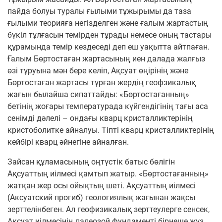
пайда болуы туралы ғылыми тұжырымы да таза
ғылыми теорияға негізделген және ғалым жартастың
бүкіл тұлғасын темірден тұрады немесе оның тастары
құрамында темір кездеседі деп еш уақытта айтпаған.
Ғалым Бөртостаған жартасының иен далада жалғыз
өзі тұруына мән бере келіп, Ақсуат өңірінің және
Бөртостаған жартасы тұрған жердің геофзикалық
жағын былайша сипаттайды: «Бөртостағанның»
бетінің жоғары температурада күйгендігінің тағы аса
сенімді дәлелі – ондағы кварц кристалликтерінің
кристоболитке айналуы. Тіпті кварц кристалликтерінің
кейбірі кварц әйнегіне айналған.
Зайсан құламасының оңтүстік батыс бөлігін
Ақсуаттың иілмесі қамтып жатыр. «Бөртостағанның»
жатқан жер осы ойықтың шеті. Ақсуаттың иілмесі
(Аксуатский прогиб) геологиялық жағынан жақсы
зерттелінбеген. Ал геофизикалық зерттеулерге сенсек,
Ақсуат иілмесінің палеозой фундаменті бірнеше жүз