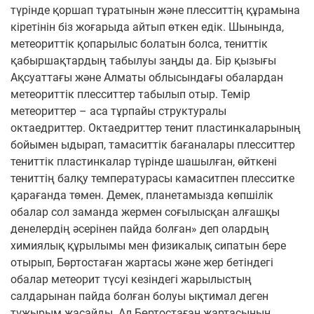
түрінде қоршап тұратынын және плесситтің құрамына
кіретінін біз жоғарыда айтып өткен едік. Шынында,
метеориттік қопарылыс болатын болса, тениттік
қабыршақтардың табылуы заңды да. Бір қызығы
Ақсуаттағы және Алматы облысындағы обалардан
метеориттік плесситтер табылып отыр. Темір
метеориттер – аса тұрпайы структуралы
октаедриттер. Октаедриттер тенит пластинкаларының
бойымен ыдырап, тамаситтік бағаналары плесситтер
тениттік пластинкалар түрінде шашылған, өйткені
тениттің балқу температурасы камаситпен плесситке
қарағанда төмен. Демек, планетамызда көпшілік
обалар сол заманда жермен соғылысқан алғашқы
денелердің әсерінен пайда болған» деп олардың
химиялық құрылымы мен физикалық сипатын бере
отырып, Бөртостаған жартасы және жер бетіндегі
обалар метеорит түсуі кезіндегі жарылыстың
салдарынан пайда болған болуы ықтимал деген
тұжырым жасайды. Ал Бөртостаған жартасының