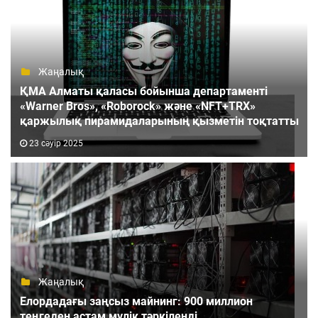
Жаңалық
ҚМА Алматы қаласы бойынша департаменті
«Warner Bros», «Roborock» және «NFT+TRX»
қаржылық пирамидаларының қызметін тоқтатты
23 сәуір 2025
Жаңалық
Елордадағы заңсыз майнинг: 900 миллион
теңгеден астам мүлік тәркіленді