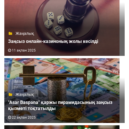
Жаңалық
Заңсыз онлайн-казиноның жолы кесілді
11 ақпан 2025
Жаңалық
"Asar Baspana" қаржы пирамидасының заңсыз
қызметі тоқтатылды
22 ақпан 2025