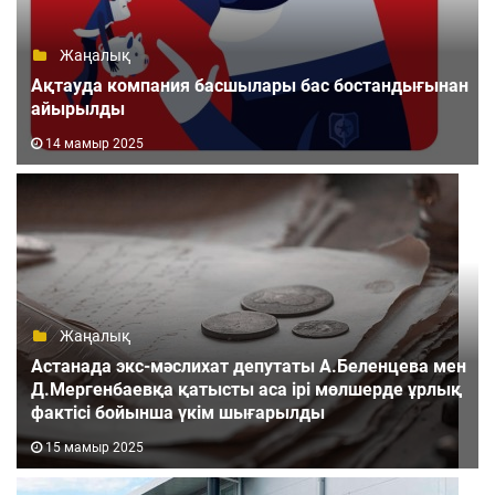
Жаңалық
Ақтауда компания басшылары бас бостандығынан
айырылды
14 мамыр 2025
Жаңалық
Астанада экс-мəслихат депутаты А.Беленцева мен
Д.Мергенбаевқа қатысты аса ірі мөлшерде ұрлық
фактісі бойынша үкім шығарылды
15 мамыр 2025