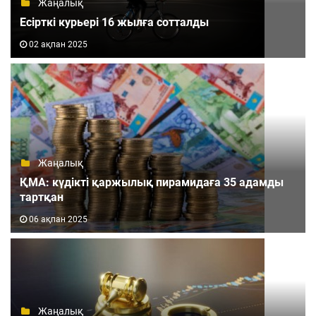
Жаңалық
Есірткі курьері 16 жылға сотталды
02 ақпан 2025
Жаңалық
ҚМА: күдікті қаржылық пирамидаға 35 адамды
тартқан
06 ақпан 2025
Жаңалық