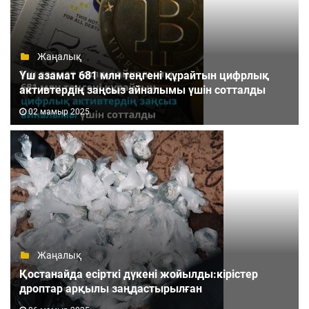
Жаңалық
Үш азамат 681 млн теңгені құрайтын цифрлық
активтердің заңсыз айналымы үшін сотталды
02 мамыр 2025
Жаңалық
Қостанайда есірткі дүкені жойылды:кірістер
дроптар арқылы заңдастырылған