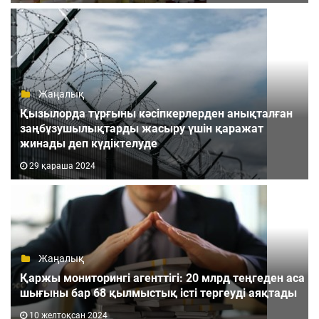
Жаңалық
Қызылорда тұрғыны кәсіпкерлерден анықталған
заңбұзушылықтарды жасыру үшін қаражат
жинады деп күдіктелуде
29 қараша 2024
Жаңалық
Қаржы мониторингі агенттігі: 20 млрд теңгеден аса
шығыны бар 68 қылмыстық істі тергеуді аяқтады
10 желтоқсан 2024