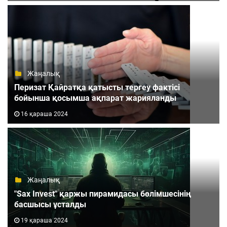
Жаңалық
Перизат Қайратқа қатысты тергеу фактісі
бойынша қосымша ақпарат жарияланды
16 қараша 2024
Жаңалық
"Sax Invest" қаржы пирамидасы бөлімшесінің
басшысы ұсталды
19 қараша 2024