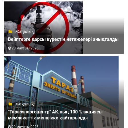
Жаңалық
Вейптерге қарсы күрестің нәтижелері анықталды
23 маусым 2025
Жаңалық
"Таразэнергоцентр" АҚ ның 100 % акциясы
мемлекеттік меншікке қайтарылды
29 маусым 2025