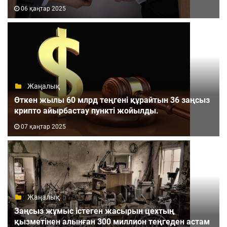
06 қаңтар 2025
Жаңалық
Өткен жылы 60 млрд теңгені құрайтын 36 заңсыз
крипто айырбастау пункті жойылды.
07 қаңтар 2025
Жаңалық
Заңсыз жұмыс істеген жасырын цехтың
қызметінен алынған 300 миллион теңгеден астам