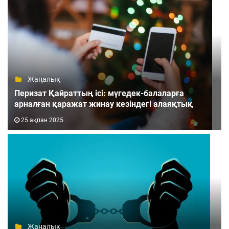
Жаңалық
Перизат Қайраттың ісі: мүгедек-балаларға
арналған қаражат жинау кезіндегі алаяқтық
25 ақпан 2025
Жаңалық