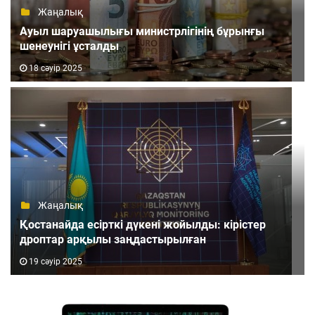
Жаңалық
Ауыл шаруашылығы министрлігінің бұрынғы
шенеунігі ұсталды
18 сәуір 2025
Жаңалық
Қостанайда есірткі дүкені жойылды: кірістер
дроптар арқылы заңдастырылған
19 сәуір 2025