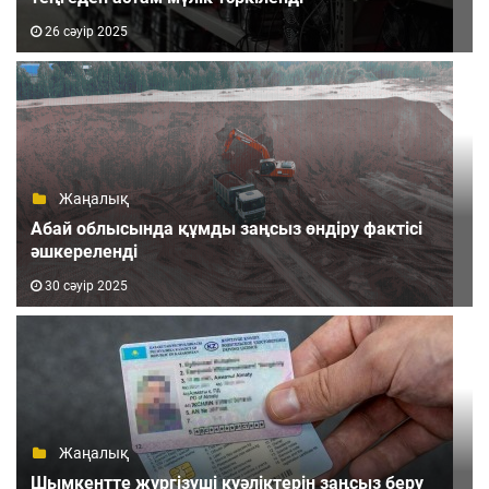
26 сәуір 2025
Жаңалық
Абай облысында құмды заңсыз өндіру фактісі
әшкереленді
30 сәуір 2025
Жаңалық
Шымкентте жүргізуші куәліктерін заңсыз беру