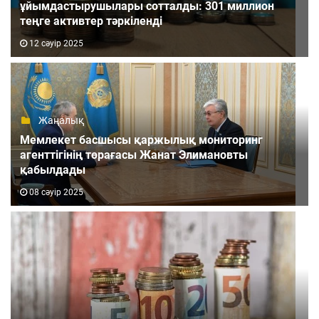
ұйымдастырушылары сотталды: 301 миллион
теңге активтер тәркіленді
12 сәуір 2025
Жаңалық
Мемлекет басшысы қаржылық мониторинг
агенттігінің төрағасы Жанат Элимановты
қабылдады
08 сәуір 2025