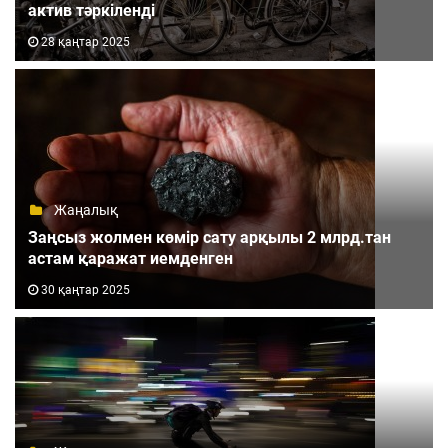
актив тәркіленді
28 қаңтар 2025
Жаңалық
Заңсыз жолмен көмір сату арқылы 2 млрд.тан
астам қаражат иемденген
30 қаңтар 2025