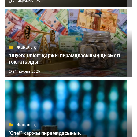
21 наурыз 2025
Жаңалық
"Buyers Union" қаржы пирамидасының қызметі
тоқтатылды
31 наурыз 2025
Жаңалық
"Qnet" қаржы пирамидасының