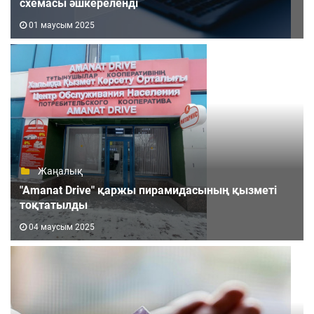
схемасы әшкереленді
01 маусым 2025
Жаңалық
"Amanat Drive" қаржы пирамидасының қызметі
тоқтатылды
04 маусым 2025