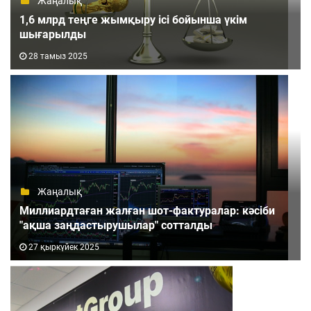
Жаңалық
1,6 млрд теңге жымқыру ісі бойынша үкім
шығарылды
28 тамыз 2025
Жаңалық
Миллиардтаған жалған шот-фактуралар: кәсіби
"ақша заңдастырушылар" сотталды
27 қыркүйек 2025