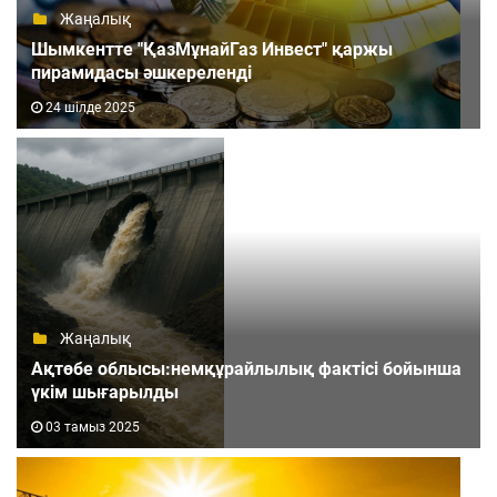
Жаңалық
Шымкентте "ҚазМұнайГаз Инвест" қаржы
пирамидасы әшкереленді
24 шілде 2025
Жаңалық
Ақтөбе облысы:немқұрайлылық фактісі бойынша
үкім шығарылды
03 тамыз 2025