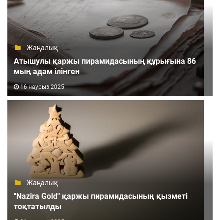
Жаңалық
Атышулы қаржы пирамидасының құрығына 86
мың адам ілінген
16 наурыз 2025
Жаңалық
"Nazira Gold" қаржы пирамидасының қызметі
тоқтатылды