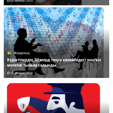
06 мамыр 2025
Жаңалық
Күдіктілердің 32 млрд теңге көлеміндегі заңсыз
мүлкіне тыйым салынды
10 мамыр 2025