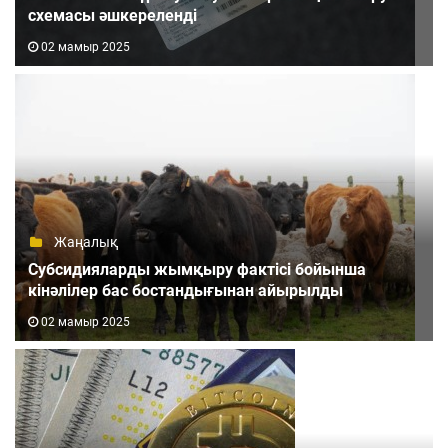
схемасы әшкереленді
02 мамыр 2025
Жаңалық
Субсидияларды жымқыру фактісі бойынша
кінәлілер бас бостандығынан айырылды
02 мамыр 2025