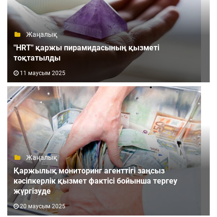
Жаңалық
"HRT" қаржы пирамидасының қызметі
тоқтатылды
11 маусым 2025
Жаңалық
Қаржылық мониторинг агенттігі заңсыз
кәсіпкерлік қызмет фактісі бойынша тергеу
жүргізуде
20 маусым 2025