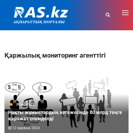
Қаржылық мониторинг агенттігі
Жаңалық
Нақты жұмыстардың нәтижесінде 80 млрд теңге
қаражат үнемделді
12 қараша 2024