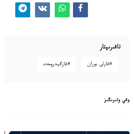
تاقىرىپتار
#قارلى بوران
#قازگيدرومەت
وقي وتىرىڭىز