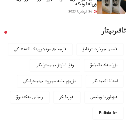
ۇرپاققا ونەگە
26 نويابريا 2023
تاقىرىپتار
قاسىم-جومارت توقاەۆ
قارجىلىق مونيتورينگ اگەنتتىگى
نۇرلىبەك نالىباەۆ
وقۋ-اعارتۋ مينيسترلىگى
استانا اكىمدىگى
تۋريزم جانە سپورت مينيسترلىگى
قىزىلوردا وبلىسى
اقوردا.كز
ولجاس بەكتەنوۆ
Polisia.kz