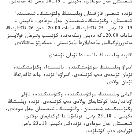
شىعىستان جەل سوعادى، ەكپىنى - 15-20 م/س گە جەتەدى.
تۇندە شىعىس قازاقستان وبلىسىنىڭ وڭتۇستىك-شىعىسىندا
شىعىستان، وڭتۇستىك-شىعىستان جەل سوعادى، ەكپىنى -
15-18 م/س. 25 قاڭتاردىڭ ساعات 20.00-دەن 26 قاڭتاردىڭ
ساعات 20.00-گە دەيىن وسكەمەندە كۇتىلىپ وتىرعان قولايسىز
مەتەورولوگيالىق جاعدايلارعا بايلانىستى، ەسكەرتۋ ساقتالادى.
اقتوبە وبلىسىنىڭ باتىسىندا تۇمان تۇسەدى.
اتىراۋ وبلىسىنىڭ سولتۇستىگىندە، باتىسىندا، وڭتۇستىگىندە
تۇمان تۇسەدى دەپ كۇتىلەدى. اتىراۋدا تۇندە جانە تاڭەرتەڭ
تۇمان بولادى.
الماتى وبلىسىنىڭ سولتۇستىگىندە، وڭتۇستىگىندە، تاۋلى
اۋداندارىندا كوكتايعاق بولادى دەپ كۇتىلەدى. تۇندە وبلىستىڭ
وڭتۇستىگىندە شىعىستان، وڭتۇستىك-شىعىستان جەل سوعادى،
ەكپىنى - 18-23 م/س. قوناەۆتا دا كوكتايعاق بولادى،
شىعىستان جەل سوعادى، تۇندەگى ەكپىنى 18-23 م/س
قۇرايدى دەپ كۇتىلۋدە.