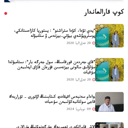
كوپ قارالعاندار
"يدي تۋدا، كۋدا ستراشنو" : يستوريا كازاحستانكي،
پوسترويۆشەي بيۋتي-بيزنەس ۆ ستامبۋلە
20 فەۆراليا 2020
"قاي جەردەن قورقاسىڭ، سول جەرگە بار": ىستامبۇلدا
سۇلۋلىق سالونى بيزنەسىن قۇرعان قازاق ايەلىمەن
سۇقبات
20 فەۆراليا 2020
«ادام سەنبەس اقيقات» كىتابىنىڭ اۆتورى - تۇراربەك
قاجى سولتانبەكۇلىمەن سۇحبات
09 نويابريا 2024
الاش قايراتكەرى تەمىربەك جۇرگەنوۆتىڭ مۇرالارى