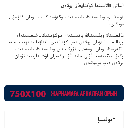
الماتى قالاسىندا كوكتايعاق بولادى.
قوستاناي وبلىسىنىڭ باتىسىندا، وڭتۇستىگىندە تۇمان ءتۇسۋى
مۇمكىن.
ماڭعىستاۋ وبلىسىنىڭ باتىسىندا، سولتۇستىك-شىعىسىندا،
ورتالىعىندا تۇمان بولادى دەپ كۇتىلەدى. اقتاۋدا دا تۇندە جانە
تاڭەرتەڭ تۇمان تۇسەدى.
تۇركىستان وبلىسىنىڭ باتىسىندا،
وڭتۇستىگىندە، تاۋلى جانە تاۋ بوكتەرلى اۋداندارىندا تۇمان
بولادى دەپ بولجاندى.
ءبولىسۋ