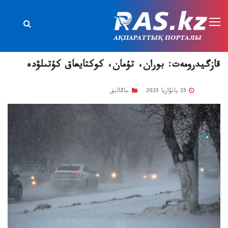
قازگيدرومەت: بوران، تۇمان، كوكتايعاق كۇتىلۋدە
25 يانۆاريا 2025
جاڭالىق