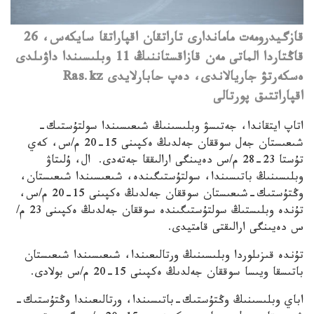
قازگيدرومەت ماماندارى تاراتقان اقپاراتقا سايكەس، 26
قاڭتاردا الماتى مەن قازاقستاننىڭ 11 وبلىسىندا داۋىلدى
ەسكەرتۋ جاريالاندى، دەپ حابارلايدى Ras.kz
اقپاراتتىق پورتالى
اتاپ ايتقاندا،
جەتىسۋ وبلىسىنىڭ شىعىسىندا سولتۇستىك-
شىعىستان جەل سوققان جەلدىڭ ەكپىنى 15-20 م/س، كەي
تۇستا 23-28 م/س دەيىنگى ارالىققا جەتەدى. ال،
ۇلىتاۋ
وبلىسىنىڭ باتىسىندا، سولتۇستىگىندە، شىعىسىندا شىعىستان،
وڭتۇستىك-شىعىستان سوققان جەلدىڭ ەكپىنى 15-20 م/س،
تۇندە وبلىستىڭ سولتۇستىگىندە سوققان جەلدىڭ ەكپىنى 23 م/
س دەيىنگى ارالىقتى قامتيدى.
تۇندە قىزىلوردا وبلىسىنىڭ ورتالىعىندا، شىعىسىندا شىعىستان
باتىسقا ويىسا سوققان جەلدىڭ ەكپىنى 15-20 م/س بولادى.
اباي وبلىسىنىڭ وڭتۇستىك-باتىسىندا، ورتالىعىندا وڭتۇستىك-