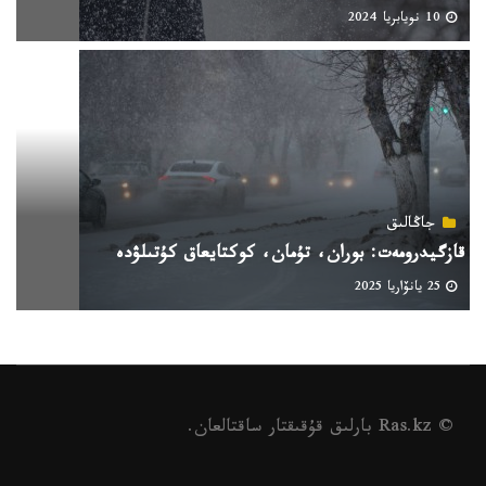
10 نويابريا 2024
جاڭالىق
قازگيدرومەت: بوران، تۇمان، كوكتايعاق كۇتىلۋدە
25 يانۆاريا 2025
© Ras.kz بارلىق قۇقىقتار ساقتالعان.