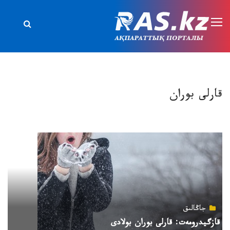
قارلى بوران
جاڭالىق
قازگيدرومەت: قارلى بوران بولادى