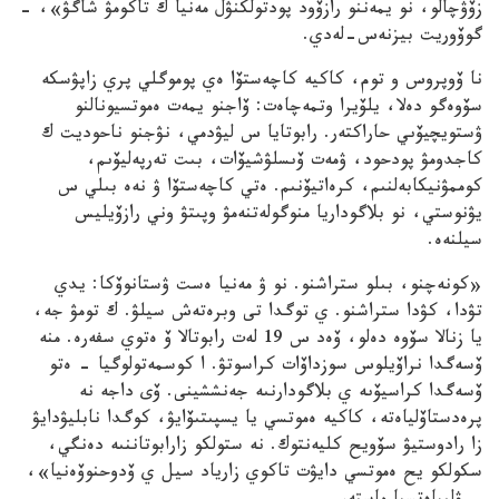
زۆۋچالو، نو يمەننو رازۆود پودتولكنۋل مەنيا ك تاكومۋ شاگۋ»، –
گوۆوريت بيزنەس-لەدي.
نا ۆوپروس و توم، كاكيە كاچەستۆا ەي پوموگلي پري زاپۋسكە
سۆوەگو دەلا، يلۆيرا وتمەچاەت: ۆاجنو يمەت ەموتسيونالنو
ۋستويچيۆىي حاراكتەر. رابوتايا س ليۋدمي، نۋجنو ناحوديت ك
كاجدومۋ پودحود، ۋمەت ۆىسلۋشيۆات، بىت تەرپەليۆىم،
كوممۋنيكابەلنىم، كرەاتيۆنىم. ەتي كاچەستۆا ۋ نەە بىلي س
يۋنوستي، نو بلاگوداريا منوگولەتنەمۋ وپىتۋ وني رازۆيليس
سيلنەە.
«كونەچنو، بىلو ستراشنو. نو ۋ مەنيا ەست ۋستانوۆكا: يدي
تۋدا، كۋدا ستراشنو. ي توگدا تى وبرەتەش سيلۋ. ك تومۋ جە،
يا زنالا سۆوە دەلو، ۆەد س 19 لەت رابوتالا ۆ ەتوي سفەرە. منە
ۆسەگدا نراۆيلوس سوزداۆات كراسوتۋ. ا كوسمەتولوگيا – ەتو
ۆسەگدا كراسيۆىە ي بلاگودارنىە جەنششينى. ۆى داجە نە
پرەدستاۆلياەتە، كاكيە ەموتسي يا يسپىتىۆايۋ، كوگدا نابليۋدايۋ
زا رادوستيۋ سۆويح كليەنتوك. نە ستولكو زارابوتاننىە دەنگي،
سكولكو يح ەموتسي دايۋت تاكوي زارياد سيل ي ۆدوحنوۆەنيا»،