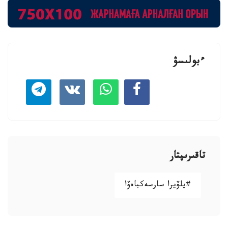
ءبولىسۋ
تاقىرىپتار
#يلۆيرا سارسەكباەۆا