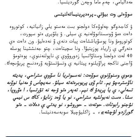
مەداليامي، چەم ماما وچەن گورديتسيا.
سوۆەتى وت بيۋتي-پرەدپرينيماتەلنيتسى
ۋ كاجدوگو چەلوۆەكا دولجنو بىت مەستو يلي زانياتيە، كوتوروە
داەت ەمۋ ۆوسستانوۆلەنيە ي سيلى. ۋ يلۆيرى ەتو سپورت،
كوتورومۋ ونا پوسۆياششاەت پيات دنەي ۆ نەدەليۋ. ون داەت ەي
ەنەرگي ي زارياد پوزيتيۆا. ونا سچيتاەت، چتو جەنششينا پوسلە
40 لەت دولجنا وستاۆاتسيا زدوروۆوي ي ناپولنەننوي، پوەتومۋ
ۆاجنى تاكجە پراۆيلنوە پيتانيە ي وتسۋتستۆيە ۆرەدنىح پريۆىچەك.
«موي وسنوۆنوي سوۆەت: نەسموتريا نا سۆوي ستراحي، يديتە
ناۆسترەچۋ يم. تام ۆى پريوبرەتەتە سيلۋ. سەيچاس ۋ مەنيا نوۆىە
تسەلي، ي يا پريدۋ ك نيم. تەپەر ەتو ۋجە نە تۋرتسيا، ا ەۆروپا،
سشا. ەست نەبولشيە ستراحي، نو يا ۆەد زنايۋ، كاك س نيمي
نۋجنو رابوتات. حوتەت – حوروشو، نو يدتي ي دەلات – ەتو
گورازدو لۋچشە»،
– زاكليۋچيلا سوبەسەدنيتسا.