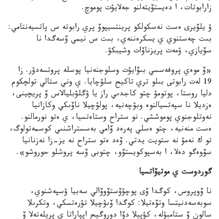
زارابوتات، ا دەيستۆيتەلنو جەلايۋت پوموچ.
ۋ يلۆيرى ەست نەسكولكو پرينتسيپوۆ پري رابوتە س پاتسيەنتامي:
بىت چەستنوي ي يسكرەننەي، بىت س نيمي ۆسەگدا نا
سۆيازي، ۋمەت پريزناۆات وشيبكۋ.
«ۆ موەي پروفەسسي بىۆايۋت وسلوجنەنيا پوسلە پروتسەدۋر. زا
19 لەت رابوتى بىلو تري تاكيح سلۋچايا. ي وني ستالي تولچكوم
دليا روستا، پوتومۋ چتو كاجدىي راز يا ۋگلۋبليالاس ۆ پريچينى،
ەزديلا نا سپەتسيالنوە وبۋچەنيە، پولۋچيلا ناۆىكي وكازانيا
نەوتلوجنوي پوموششي. نو ستراح وستاەتسيا، ي ەتو نورمالنو.
ەست منەنيە، چتو ەسلي پەرەد ۆامي بەسستراشنىي كوسمەتولوگ،
تو ك نەمۋ نە ستويت يدتي. ۆەد ەتو ستراح نە يز-زا نەزنانيا
سۆوەگو دەلا، ا بەسپوكويستۆو، چتوبى ۆسە پروشلو حوروشو».
گوردوست ي موتيۆاتسيا
نا ۆوپروس، كوگدا ۆى پوچۋۆستۆوۆالي سەبيا ۋسپەشنوي،
سوبەسەدنيتسا وتۆەتيلا: كوگدا ۆىۋچيلا تۋرەتسكي، وتكرىلا
سالون ۆ ستامبۋلە، كۋپيلا دۆا دوروگيح اپپاراتا ي پريلەتەلا ۆ