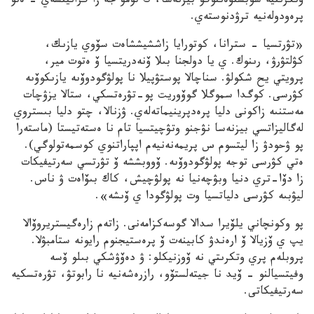
وتكرىتيە سوبستۆەننوگو بيزنەسا، ك تومۋ جە زا گرانيتسەي – ەتو
پرەودولەنيە ترۋدنوستەي.
«تۋرتسيا – سترانا، كوتورايا زاششيششاەت سۆوي يازىك،
كۋلتۋرۋ، رىنوك. ي يا دولجنا بىلا ۆنەدريتسيا ۆ ەتوت مير،
پرويتي يح شكولۋ. سناچالا پوستۋپيلا نا پولۋگودوۆىە يازىكوۆىە
كۋرسى. كوگدا سموگلا گوۆوريت پو-تۋرەتسكي، ستالا يزۋچات
مەستنىە زاكونى دليا پرەدپرينيماتەلەي. ۋزنالا، چتو دليا بىستروي
لەگاليزاتسي بيزنەسا نۋجنو وتۋچيتسيا تام نا ەستەتيستا (ماستەرا
پو ۋحودۋ زا ليتسوم س پريمەنەنيەم اپپاراتنوي كوسمەتولوگي).
ەتي كۋرسى توجە پولۋگودوۆىە. ۆووبششە ۆ تۋرتسي سەرتيفيكات
زا دۆا-تري دنيا وبۋچەنيا نە پولۋچيش، كاك بىۆاەت ۋ ناس.
ليۋبىە كۋرسى دلياتسيا وت پولۋگودا ي ۆىشە».
پو وكونچاني يلۆيرا سدالا گوسەكزامەنى. زاتەم زارەگيستريروۆالا
يپ ي ۆزيالا ۆ ارەندۋ كابينەت ۆ پرەستيجنوم رايونە ستامبۋلا.
پروبلەم پري وتكرىتي نە ۆوزنيكلو: ۋ دەۆۋشكي بىلو ۆسە
وفيتسيالنو – ۆيد نا جيتەلستۆو، رازرەشەنيە نا رابوتۋ، تۋرەتسكيە
سەرتيفيكاتى.