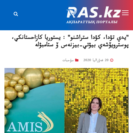
"يدي تۋدا، كۋدا ستراشنو" : يستوريا كازاحستانكي،
پوسترويۆشەي بيۋتي-بيزنەس ۆ ستامبۋلە
20 فەۆراليا 2020
سۇحبات