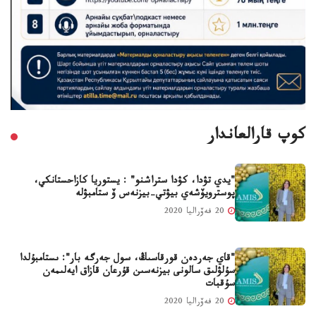
كوپ قارالعاندار
"يدي تۋدا، كۋدا ستراشنو" : يستوريا كازاحستانكي،
پوسترويۆشەي بيۋتي-بيزنەس ۆ ستامبۋلە
20 فەۆراليا 2020
"قاي جەردەن قورقاسىڭ، سول جەرگە بار": ىستامبۇلدا
سۇلۋلىق سالونى بيزنەسىن قۇرعان قازاق ايەلىمەن
سۇقبات
20 فەۆراليا 2020