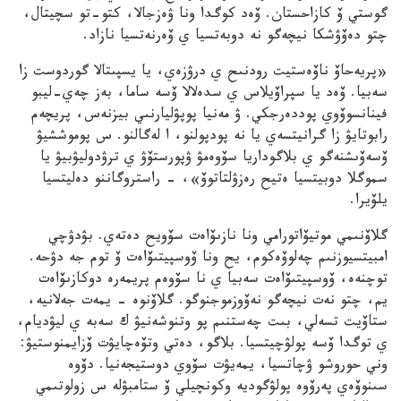
گوستي ۆ كازاحستان. ۆەد كوگدا ونا ۋەزجالا، كتو-تو سچيتال،
چتو دەۆۋشكا نيچەگو نە دوبەتسيا ي ۆەرنەتسيا نازاد.
«پريەحاۆ ناۆەستيت رودنىح ي درۋزەي، يا يسپىتالا گوردوست زا
سەبيا. ۆەد يا سپراۆيلاس ي سدەلالا ۆسە ساما، بەز چەي-ليبو
فينانسوۆوي پوددەرجكي. ۋ مەنيا پوپۋليارنىي بيزنەس، پريچەم
رابوتايۋ زا گرانيتسەي يا نە پودپولنو، ا لەگالنو. س پوموششيۋ
ۆسەۆىشنەگو ي بلاگوداريا سۆوەمۋ ۋپورستۆۋ ي ترۋدوليۋبيۋ يا
سموگلا دوبيتسيا ەتيح رەزۋلتاتوۆ»، – راستروگاننو دەليتسيا
يلۆيرا.
گلاۆنىمي موتيۆاتورامي ونا نازىۆاەت سۆويح دەتەي. بۋدۋچي
امبيتسيوزنىم چەلوۆەكوم، يح ونا ۆوسپيتىۆاەت ۆ توم جە دۋحە.
توچنەە، ۆوسپيتىۆاەت سەبيا ي نا سۆوەم پريمەرە دوكازىۆاەت
يم، چتو نەت نيچەگو نەۆوزموجنوگو. گلاۆنوە – يمەت جەلانيە،
ستاۆيت تسەلي، بىت چەستنىم پو وتنوشەنيۋ ك سەبە ي ليۋديام،
ي توگدا ۆسە پولۋچيتسيا. بلاگو، دەتي وتۆەچايۋت ۆزايمنوستيۋ:
وني حوروشو ۋچاتسيا، يمەيۋت سۆوي دوستيجەنيا. دۆوە
سىنوۆەي پەرۆوە پولۋگوديە وكونچيلي ۆ ستامبۋلە س زولوتىمي