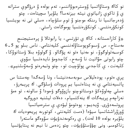
نو كاك وستاۆاتسيا ۆوسترەبوۆاننىم، تەم بولەە ۆ درۋگوي سترانە
ي ۆ تاكوي زانياتوي نيشە بيزنەسا؟ يلۆيرا سچيتاەت، چتو
ۋدەرجاتسيا نا رىنكە موجنو ۆ توم سلۋچاە، ەسلي تى نە بويشسيا
كونكۋرەنتسي. كونكۋرەنتسيا پوموگاەت راستي.
«ۆ كازاحستانە، كاك ي تۋرتسي، يا رابوتالا ۆ پرەستيجنىح
مەستاح، س ۆىسوكوپوستاۆلەننىمي كليەنتامي. ناس بىلو پو 5-6
كوسمەتولوگوۆ، نو مەنيا ەتو نە پۋگالو. ۆ گولوۆە بىلا ۋستانوۆكا،
چتو رابوتى حۆاتيت نا ۆسەح، كاجدومۋ نايدەتسيا سۆوي
كليەنت، ي كاجدىي پولۋچيت تو، چتو وتمەرەنو ۆسەۆىشنيم».
پري ەتوم، پودەليلاس سوبەسەدنيتسا، ونا ۆسەگدا چەستنا س
پاتسيەنتامي ي نە پىتاەتسيا يم پرودات ۋسلۋگي. ك پريمەرۋ،
ەسلي چەلوۆەكۋ دوستاتوچنو بازوۆوگو ۋحودا ۆ سالونە، تو ەمۋ
نەزاچەم پريبەگات ك ينەكتسيام، دەلات ليشنيە دوروگيە
پروتسەدۋرى. ۆيديمو، پوەتومۋ ليۋدي ي سترەمياتسيا
ۆوزۆراششاتسيا سيۋدا (ەست كليەنتى، كوتورىە پريحوديات ك
يلۆيرە بولەە 10 لەت), ي رەكومەندۋيۋت سۆوەگو ماستەرا
زناكومىم. وني چۋۆستۆۋيۋت، چتو زدەس نا نيح نە پىتايۋتسيا