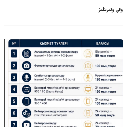
وقي وتىرىڭىز