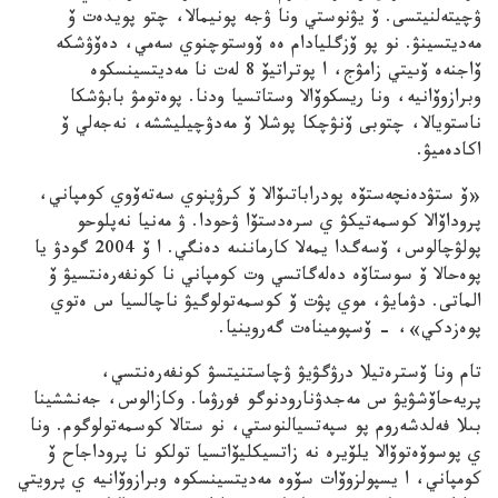
ۋچيتەلنيتسى. ۆ يۋنوستي ونا ۋجە پونيمالا، چتو پويدەت ۆ
مەديتسينۋ. نو پو ۆزگليادام ەە ۆوستوچنوي سەمي، دەۆۋشكە
ۆاجنەە ۆىيتي زامۋج، ا پوتراتيۆ 8 لەت نا مەديتسينسكوە
وبرازوۆانيە، ونا ريسكوۆالا وستاتسيا ودنا. پوەتومۋ بابۋشكا
ناستويالا، چتوبى ۆنۋچكا پوشلا ۆ مەدۋچيليششە، نەجەلي ۆ
اكادەميۋ.
«ۆ ستۋدەنچەستۆە پودراباتىۆالا ۆ كرۋپنوي سەتەۆوي كومپاني،
پروداۆالا كوسمەتيكۋ ي سرەدستۆا ۋحودا. ۋ مەنيا نەپلوحو
پولۋچالوس، ۆسەگدا يمەلا كارماننىە دەنگي. ا ۆ 2004 گودۋ يا
پوەحالا ۆ سوستاۆە دەلەگاتسي وت كومپاني نا كونفەرەنتسيۋ ۆ
الماتى. دۋمايۋ، موي پۋت ۆ كوسمەتولوگيۋ ناچالسيا س ەتوي
پوەزدكي»، – ۆسپوميناەت گەروينيا.
تام ونا ۆسترەتيلا درۋگۋيۋ ۋچاستنيتسۋ كونفەرەنتسي،
پريەحاۆشۋيۋ س مەجدۋنارودنوگو فورۋما. وكازالوس، جەنششينا
بىلا فەلدشەروم پو سپەتسيالنوستي، نو ستالا كوسمەتولوگوم. ونا
ي پوسوۆەتوۆالا يلۆيرە نە زاتسيكليۆاتسيا تولكو نا پروداجاح ۆ
كومپاني، ا يسپولزوۆات سۆوە مەديتسينسكوە وبرازوۆانيە ي پرويتي