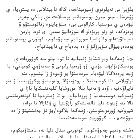
يلۆيرا س تەپلوتوي ۆسپوميناەت، كاك ناچينالاس ەە يستوريا، ي
ۋۆەرەنا، چتو جيزن پوستوياننو پوسىلاەت ەي زناكي چەرەز
ليۋدەي ي سوبىتيا. كازالوس بى، سلۋچاينوە زناكومستۆو ۆ
پوەزدكە، نو ونو پريۆەلو ك سوزدانيۋ سەمي. ي توت پارەن
دەيستۆيتەلنو وكازالسيا حوروشيم چەلوۆەكوم، كوتورىي پوستوياننو
پوددەرجيۆال سۋپرۋگۋ ۆ ەە يدەياح ي ناچينانياح.
«يا ۆسەگدا وبراششايۋ ۆنيمانيە نا تو، چتو منە گوۆوريات ي
پودسكازىۆايۋت ليۋدي. ۆو ۆرەميا رابوتى ۆ سەتەۆوي كومپاني، يا
ۋجە پرەدلاگالا ليۋديام سرەدستۆا پو ۋحودۋ زا ليتسوم. منە
نراۆيلاس ەتا كوسمەتيكا، پودۋمىۆالا پولنوستيۋ پوگرۋزيتسيا ۆ ەتو
ناپراۆلەنيە، ۆەد ۋ مەنيا بىلا حوروشايا كليەنتسكايا بازا ي
ۆىسوكيە دوستيجەنيا ۆ پروداجاح. نو تا ۆسترەچا نا كونفەرەنتسي
دالا منە ۆيتوك دليا دالنەيشەگو رازۆيتيا ي ۋكازالا نا بولەە
شيروكيە ۆوزموجنوستي. ۆسەگدا بلاگوداريۋ تۋ جەنششينۋ زا ەە
سوۆەت»، – گوۆوريت سوبەسەدنيتسا.
ەششە ودنيم چەلوۆەكوم، كوتورىي ستال دليا نەە ناستاۆنيكوم،