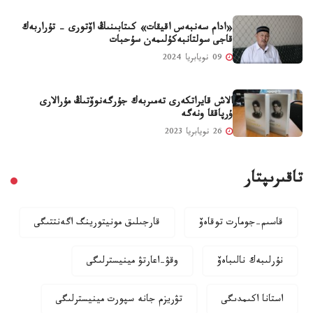
«ادام سەنبەس اقيقات» كىتابىنىڭ اۆتورى - تۇراربەك
قاجى سولتانبەكۇلىمەن سۇحبات
09 نويابريا 2024
الاش قايراتكەرى تەمىربەك جۇرگەنوۆتىڭ مۇرالارى
ۇرپاققا ونەگە
26 نويابريا 2023
تاقىرىپتار
قاسىم-جومارت توقاەۆ
قارجىلىق مونيتورينگ اگەنتتىگى
نۇرلىبەك نالىباەۆ
وقۋ-اعارتۋ مينيسترلىگى
استانا اكىمدىگى
تۋريزم جانە سپورت مينيسترلىگى