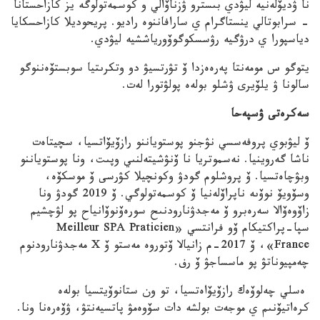
نا ۋديۆلەنيە ليۋدي بىسترو ۋزناۆالي و كوسمەتولوگە يز كازاحستانا
– سرابوتالي ينستاگرام ي سارافاننوە راديو. پريحوديلا كازاحسكايا
دياسپورا ي درۋگيە رۋسسكوگوۆورياششيە ليۋدي.
يتوگو س مومەنتا پەرەەزدا ۆ تۋرتسيۋ دو وتكرىتيا سوبستۆەننوگو
سالونا ۋ يلۆيرى ۋشلو بولەە پولۋتورا لەت.
سەكرەتى ۋسپەحا
ۆ ليۋبوي پروفەسسي نۋجنو پوستوياننو رازۆيۆاتسيا، سچيتاەت
ناشا گەروينيا. نەسموتريا نا ۆنۋشيتەلنىي وپىت، ونا پوستوياننو
وبۋچاەتسيا. ۆ پروشلوم گودۋ وكونچيلا كۋرسى ۆ موسكۆە،
وسۆويۆ نوۆىە ناپراۆلەنيا ۆ كوسمەتولوگي. ۆ 2019 گودۋ ونا
زاۆوەۆالا سەرەبرو ۆ مەجدۋنارودنىح سورەۆنوۆانياح پو لۋچشيم
سپا-پراكتيكام ۆو فرانتسي «Meilleur SPA Praticien
France»، ۆ 2017-م زانيالا ۆتوروە مەستو ۆ X مەجدۋنارودنوم
چەمپيوناتۋ پو ماسساجۋ ۆ رف.
ەسلي چەلوۆەك رازۆيۆاەتسيا، تو ون ستانوۆيتسيا بولەە
كرەاتيۆنىم ي موجەت بولشە دات سۆوەمۋ پاتسيەنتۋ، ۋۆەرەنا ونا.