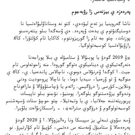
– ۋلىباەتسيا ماستەر.
پەرەەزد ي بيزنەس زا رۋبەجوم
ناشا گەروينيا يز تەح ليۋدەي، كتو نە وستاناۆليۆاەتسيا نا
دوستيگنۋتوم ي يدەت ۆپەرەد. ەي ۆسەگدا بىلو ينتەرەسنو
پوزنات، چتو جە تام زا گوريزونتوم، كاكايا تام كۋلتۋرا، كاك
رازۆيۆاەتسيا كوسمەتولوگيا.
«ۆ 2019 گودۋ يا پوبىۆالا ۆ ستامبۋلە ي بىلا پوراجەنا
ەنەرگەتيكوي ي ديناميكوي ەتوگو گورودا. منە زاحوتەلوس تام
جيت. ا كوگدا ۆەرنۋلاس دوموي، ناچالاس پاندەميا. ي، كاك ي
منوگيە ۆ تو ۆرەميا، سيديا دوما، يا ناچالا پروحوديت ودني
ونلاين-كۋرسى زا درۋگيمي. زاتەم يا ۋچاستۆوۆالا ۆ مارافوناح
وندوگو يزۆەستنوگو بلوگەرا. پومنيۋ، نۋجنو بىلو ناپيسات
پريوريتەتنىە جەلانيا، ي يا وتمەتيلا، چتو حوچۋ ستات ۋسپەشنىم
كوسمەتولوگوم ۆ درۋگوي سترانە»، – راسسكازىۆاەت يلۆيرا.
ۆسە سۆوي تسەلي يز سپيسكا ونا رەاليزوۆالا. ا ۆ 2020 گودۋ
پەرەەحالا ۆ ستامبۋل ۆمەستە س دەتمي، كۋپيۆ تام كۆارتيرۋ. نو