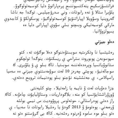
ياۆلياەتسيا گۋلنارا ابەنوۆا. ونا زانيمالاس رەاليزاتسيەي
فرانتسۋزسكيح ينەكتسيوننىح پرەپاراتوۆ دليا كوسمەتولوگوۆ.
يلۆيرا ستالا ۋ نەە رابوتات، وني سدرۋجيليس. توگدا جە ناشا
گەروينيا وسۆويلا اپپاراتنۋيۋ كوسمەتولوگيۋ، پوسكولكۋ ۋ كاجدوي
ماركي كوسمەتيكي وبىچنو بىلي سۆوي اپپاراتى دليا ەە
يسپولزوۆانيا.
دەلو جيزني
رەشيتسيا نا وتكرىتيە سوبستۆەننوگو دەلا موگۋت تە، كتو
سپوسوبەن پوبوروت ستراحي ي ريسكنۋت. ينوگدا تولچكوم
ستانوۆياتسيا وپرەدەلەننىە سوبىتيا. تاك بىلو ي ۋ يلۆيرى. ك
سوجالەنيۋ، پوچتي چەرەز 10 لەت سوۆمەستنوي جيزني ەە سەميا
راسپالاس، ي جەنششينە نۋجنو بىلو پودنيمات ترويح دەتەي.
«زا دەۆيات لەت ۆ نايمە يا زامەتيلا، چتو كليەنتى
ۆوزۆراششايۋتسيا كو منە، بلاگوداريات، وستاۆليايۋت چاەۆىە. كاك
راز دەتي پودراستالي، حوتەلوس پروۆوديت س نيمي بولشە
ۆرەمەني. پوەتومۋ ۆ 2013 گودۋ يا رەشيلا رابوتات نا سەبيا، ي
ەتو بىلو موە ساموە ۆەرنوە رەشەنيە. كاك بى گرۋستنو ەتو نە