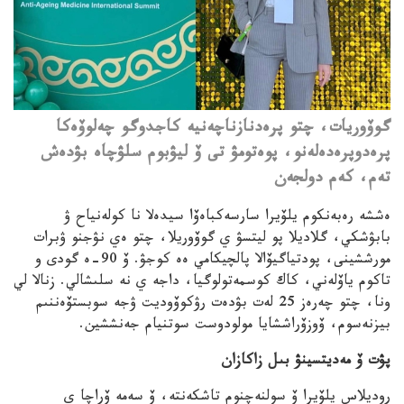
گوۆوريات، چتو پرەدنازناچەنيە كاجدوگو چەلوۆەكا
پرەدوپرەدەلەنو، پوەتومۋ تى ۆ ليۋبوم سلۋچاە بۋدەش
تەم، كەم دولجەن
ەششە رەبەنكوم يلۆيرا سارسەكباەۆا سيدەلا نا كولەنياح ۋ
بابۋشكي، گلاديلا پو ليتسۋ ي گوۆوريلا، چتو ەي نۋجنو ۋبرات
مورششينى، پودتياگيۆالا پالچيكامي ەە كوجۋ.
ۆ 90-ە گودى و
تاكوم ياۆلەني، كاك كوسمەتولوگيا، داجە ي نە سلىشالي. زنالا لي
ونا، چتو چەرەز 25 لەت بۋدەت رۋكوۆوديت ۋجە سوبستۆەننىم
بيزنەسوم، ۆوزۆراششايا مولودوست سوتنيام جەنششين.
پۋت ۆ مەديتسينۋ بىل زاكازان
روديلاس يلۆيرا ۆ سولنەچنوم تاشكەنتە، ۆ سەمە ۆراچا ي