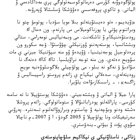
پولۋگودوۆىە كۋرسى دەرماتوكوسمەتولوگي پري مەداكادەمي ۆ
الماتى. و تاكوي پروفەسسي دەۆۋشكا ۋسلىشالا ۆپەرۆىە.
«ۆيديمو، ەتو دەيستۆيتەلنو بىلا مويا سۋدبا، پوتومۋ چتو نا
وبراتنوم پۋتي يا پوزناكوميلاس س پارنەم. ون ەحال ك
رودستۆەننيكام ۆ تاشكەنت. مى وبمەنياليس نومەرامي، ستالي
وبششاتسيا، پوستەپەننو ۆوزنيكلي چۋۆستۆا. ۋجە سكورو ون
پرەدلوجيل پوجەنيتسيا، ۋۆيدەۆ ۆو منە سپۋتنيكا جيزني ي مات
سۆويح دەتەي. ون منە توجە نراۆيلسيا. تاك كاك دەنەگ نا
سۆادبۋ ۋ نەگو نە بىلو، مى پولۋچيلي بلاگوسلوۆەنيە مويح
روديتەلەي، سدەلالي نيكياح ي زاتەم پروستو راسپيساليس ۆ
زاگسە»، – راسسكازىۆاەت يلۆيرا.
پارا جيلا ۆ الماتى ۆ وبششەجيتي. دەۆۋشكا پوستۋپيلا نا تە سامىە
كۋرسى، پاراللەلنو پودراباتىۆالا ۆ ستوماتولوگي. زاتەم پروشلا
ەششە ودنو وبۋچەنيە ۆ چاستنوم وبرازوۆاتەلنوم تسەنترە. پەرۆىي
سەرتيفيكات ونا پولۋچيلا ۆ 2005 گودۋ، ا ۆ 2007-م ناچالا
سۆوي پۋت ۆ بيۋتي-يندۋستري.
زناكي، ناستاۆنيكي ي نيكاكيح سلۋچاينوستەي