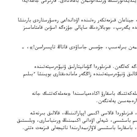
نديكاتورىنىڭ ورىندالۋىمەن باعالانادى. قازىرگى جاعدايدا
 جيناعان قىزمەتكەر رەتىندە اۋدانداعى رەسۋرستاردى بارىنشا
دە يگەرىپ، جوبالاردىڭ ساپالى جۇزەگە اسۋىن قامتاماسىز
ىمىمەن بىرلەسىپ، جۇمىس جاساۋدى قاتاڭ تاپسىرامىن!»، -
 ابىلقاسىمۇلى 1982 جىلى دۇنيەگە كەلگەن. قىزىلوردا گۋمانيتارلىق ۋنيۆەرسيتەتىندە
لىق ۋنيۆەرسيتەتىندە زاڭگەر ماماندىقتارى بويىنشا ءبىلىم
لەكەتتىك باسقارۋ اكادەمياسىندا «مەملەكەتتىك جانە
ارەجەسىن يەلەنگەن.
قىزىلوردا قالاسى اكىمى اپپاراتىنىڭ، قالالىق بىرنەشە
ىم باسشىسى، شيەلى اۋدانى اكىمىنىڭ ورىنباسارى، وبلىستىق
باسقارما باسشىسى لاۋازىمدارىندا ناتيجەلى قىزمەت ەتتى.