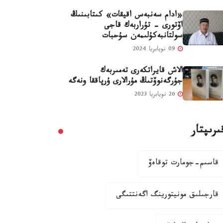
«ادام سەنبەس اقيقات» كىتابىنىڭ
اۆتورى - تۇراربەك قاجى
سولتانبەكۇلىمەن سۇحبات
09 نويابريا 2024
الاش قايراتكەرى تەمىربەك
جۇرگەنوۆتىڭ مۇرالارى ۇرپاققا ونەگە
26 نويابريا 2023
ىرىپتار
قاسىم-جومارت توقاەۆ
قارجىلىق مونيتورينگ اگەنتتىگى