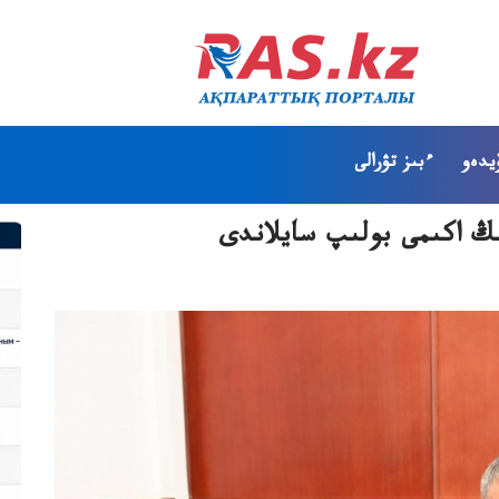
يدەو
ءبىز تۋرالى
نىڭ اكىمى بولىپ سايلاندى