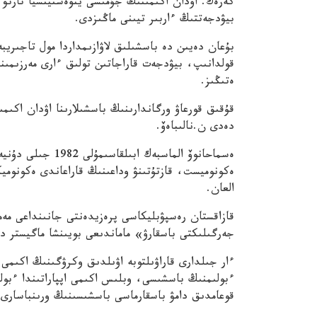
كەرەك. اۋدان اكىمىنىڭ جۇمىسى ينۆەستيتسيا تارتۋ ي
بيۋدجەتتىڭ ءاربىر تيىنى ماڭىزدى.
بۇعان دەيىن دە باسشىلىق لاۋازىمداردا مول تاجىريبە
قولدانىپ، بيۋدجەت قاراجاتىن تولىق ءارى مەرزىمىن
ەتىڭىز.
قۇقىق قورعاۋ ورگاندارىنىڭ باسشىلارىنا اۋدان اك
دەدى ن.نالىباەۆ.
ەسماحانوۆ الماسبەك
ەكونوميست، قازتۇتىنۋ وداعىنىڭ قاراعاندى ەكونوميكا
العان.
قازاقستان رەسپۋبليكاسى پرەزيدەنتى جانىنداعى مەم
جەرگىلىكتى باسقارۋ» ماماندىعى بويىنشا ماگيستر د
ءار جىلدارى قاراۋىلتوبە اۋىلدىق وكرۋگىنىڭ اكىمى، 
ءبولىمنىڭ باسشىسى، وبلىس اكىمى اپپاراتىندا ءبول
قوعامدىق دامۋ باسقارماسى باسشىسىنىڭ ورىنباسارى، 