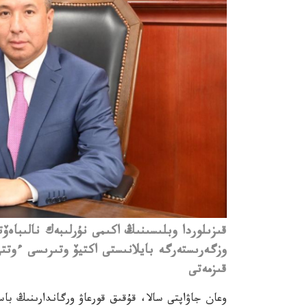
قىزىلوردا وبلىسىنىڭ اكىمى نۇرلىبەك نالىباەۆت
وزگەرىستەرگە بايلانىستى اكتيۆ وتىرىسى ءوت
قىزمەتى
وعان جاۋاپتى سالا، قۇقىق قورعاۋ ورگاندارىنىڭ با