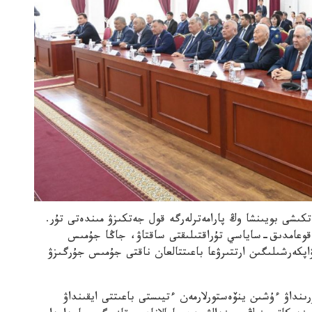
تكىشى بويىنشا وڭ پارامەترلەرگە قول جەتكىزۋ مىندەتى تۇر.
، قوعامدىق-ساياسي تۇراقتىلىقتى ساقتاۋ، جاڭا جۇمىس
پكەرشىلىگىن ارتتىرۋعا باعىتتالعان ناقتى جۇمىس جۇرگىزۋ
ىنداۋ ءۇشىن ينۆەستورلارمەن ءتيىستى باعىتتى ايقىنداۋ