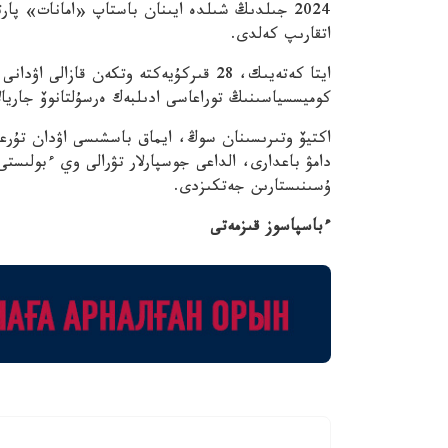
2024 جىلدىڭ شىلدە ايىنان باستاپ «امانات» پار
اتقارىپ كەلدى.
ايتا كەتەيىك، 28 قىركۇيەكتە وتكەن قازا
كوميسسياسىنىڭ توراعاسى ادىلبەك ەرسۇلتانوۆ جاريال
اكتيۆ وتىرىسىنان سوڭ، ايماق باسشىسى اۋدان تۇرع
دامۋ باعدارى، الداعى جوسپارلار تۋرالى وي ءبولىستى.
ۇسىنىستارىن جەتكىزدى.
ءباسپاسوز قىزمەتى