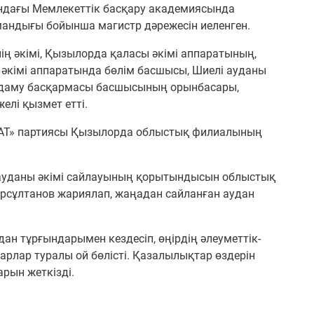
ндағы Мемлекеттік басқару академиясында
амандығы бойынша магистр дәрежесін иеленген.
ң әкімі, Қызылорда қаласы әкімі аппаратының,
 әкімі аппаратында бөлім басшысы, Шиелі ауданы
қ даму басқармасы басшысының орынбасары,
лі қызмет етті.
АТ» партиясы Қызылорда облыстық филиалының
ы ауданы әкімі сайлауының қорытындысын облыстық
рсұлтанов жариялап, жаңадан сайланған аудан
н тұрғындарымен кездесіп, өңірдің әлеуметтік-
рлар туралы ой бөлісті. Қазалылықтар өздерін
рын жеткізді.