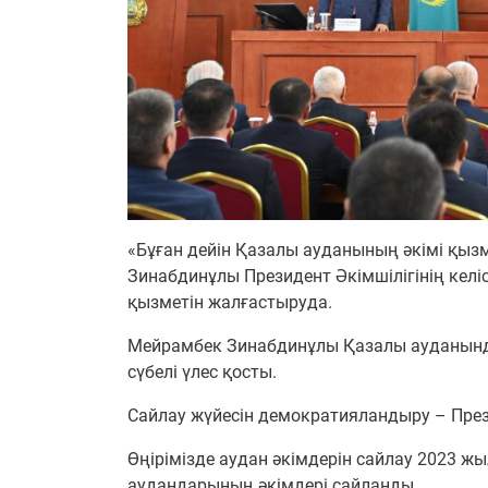
«Бұған дейін Қазалы ауданының әкімі қыз
Зинабдинұлы Президент Әкімшілігінің келіс
қызметін жалғастыруда.
Мейрамбек Зинабдинұлы Қазалы ауданынд
сүбелі үлес қосты.
Сайлау жүйесін демократияландыру – Прези
Өңірімізде аудан әкімдерін сайлау 2023 жы
аудандарының әкімдері сайланды.