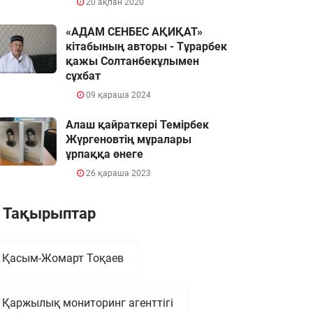
20 ақпан 2020
«АДАМ СЕНБЕС АҚИҚАТ»
кітабының авторы - Тұрарбек
қажы Солтанбекұлымен
сұхбат
09 қараша 2024
Алаш қайраткері Темірбек
Жүргеновтің мұралары
ұрпаққа өнеге
26 қараша 2023
Тақырыптар
Қасым-Жомарт Тоқаев
Қаржылық мониторинг агенттігі