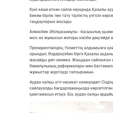
Күні кеше өткен саяси науқанда Қазалы а
Бекем бірлік пен тату тірліктің үлгісін кө
таңдауларын жасады.
Алмасбек Әбілқасымұлы - басшылық қызме
мол, өз жұмысын жоғары кәсіби деңгейде а
Президентіміздің, Үкіметтің алдымызға қ
орындап, Өздеріңізбен бірге Қазалы аудан
жасайды деп сенеміз. Жаңадан сайланған
Кемелұлының реформалары мен бастамалар
жұмыстар жүргізуді тапсырамын.
Аудан халқы үгіт-насихат кезеңіндегі Сіздің
сайлауалды бағдарламаңызда көрсетілген ә
қамтамасыз етіңіз. Біз, аудан халқы әрда