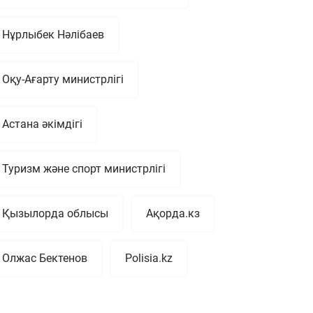
Нұрлыбек Нәлібаев
Оқу-Ағарту министрлігі
Астана әкімдігі
Туризм және спорт министрлігі
Қызылорда облысы
Ақорда.кз
Олжас Бектенов
Polisia.kz