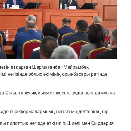
метін атқарған Шермағанбет Мейрамбек
імі негізінде облыс әкімінің орынбасары ретінде
а 2 жылға жуық қызмет жасап, ауданның дамуына
дент реформаларының негізгі міндеттерінің бірі.
лы пилоттық негізде өткізіліп, Шиелі мен Сырдария