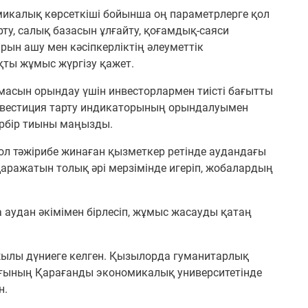
калық көрсеткіші бойынша оң параметрлерге қол
арту, салық базасын ұлғайту, қоғамдық-саяси
ын ашу мен кәсіпкерліктің әлеуметтік
қты жұмыс жүргізу қажет.
масын орындау үшін инвесторлармен тиісті бағытты
инвестиция тарту индикаторының орындалуымен
әрбір тиыны маңызды.
л тәжірибе жинаған қызметкер ретінде аудандағы
ражатын толық әрі мерзімінде игеріп, жобалардың
аудан әкімімен бірлесіп, жұмыс жасауды қатаң
ылы дүниеге келген. Қызылорда гуманитарлық
ағының Қарағанды экономикалық университетінде
н.