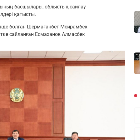
арының басшылары, облыстық сайлау
лдері қатысты.
інде болған Шермағанбет Мейрамбек
етке сайланған Есмаханов Алмасбек