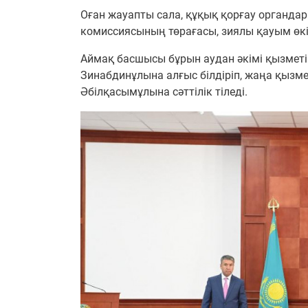
Оған жауапты сала, құқық қорғау органд
комиссиясының төрағасы, зиялы қауым өкі
Аймақ басшысы бұрын аудан әкімі қызмет
Зинабдинұлына алғыс білдіріп, жаңа қызм
Әбілқасымұлына сәттілік тіледі.