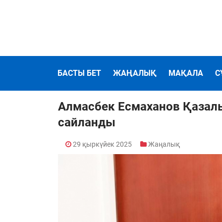
БАСТЫ БЕТ
ЖАҢАЛЫҚ
МАҚАЛА
С
Алмасбек Есмаханов Қазал
сайланды
29 қыркүйек 2025
Жаңалық