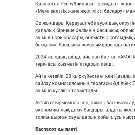
Қазақстан Республикасы Президенті жаны
«Мемлекеттік және жергілікті басқару» м
Әр жылдары Қарауылтөбе ауылдық округіні
қалалық бірнеше бөлімнің басшысы, облыс
әкімінің орынбасары, облыстық қоғамды
басқарма басшысы лауазымдарында нәтиже
2024 жылдың шілде айынан бастап «АМАН
төрағасы қызметін атқарып келді.
Айта кетейік, 28 қыркүйекте өткен Қазал
сайлау комиссиясының төрағасы Әділбек Е
әкіміне куәлігін табыстады.
Актив отырысынан соң, аймақ басшысы ауда
экономикалық даму бағдары, алдағы жоспа
толғандырған сауалдарын қойып, ұсыныста
Баспасөз қызметі