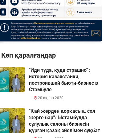
Көп қаралғандар
"Иди туда, куда страшно" :
история казахстанки,
построившей бьюти-бизнес в
Стамбуле
20 ақпан 2020
"Қай жерден қорқасың, сол
жерге бар": Ыстамбұлда
сұлулық салоны бизнесін
құрған қазақ әйелімен сұқбат