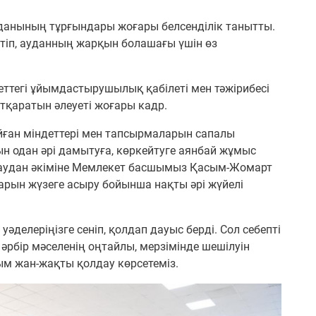
уданының тұрғындары жоғары белсенділік танытты.
рсетіп, ауданның жарқын болашағы үшін өз
ттегі ұйымдастырушылық қабілеті мен тәжірибесі
тқаратын әлеуеті жоғары кадр.
ойған міндеттері мен тапсырмаларын сапалы
ын одан әрі дамытуға, көркейтуге аянбай жұмыс
 аудан әкіміне Мемлекет басшымыз Қасым-Жомарт
ын жүзеге асыру бойынша нақты әрі жүйелі
 уәделеріңізге сеніп, қолдап дауыс берді. Сол себепті
рбір мәселенің оңтайлы, мерзімінде шешілуін
йым жан-жақты қолдау көрсетеміз.