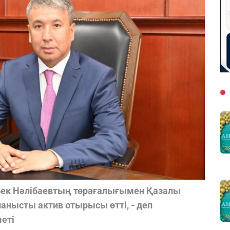
ек Нәлібаевтың төрағалығымен Қазалы
анысты актив отырысы өтті, - деп
еті