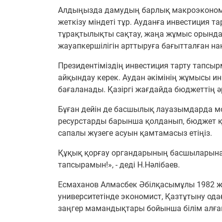
Алдыңызда дамудың барлық макроэкономи
жеткізу міндеті тұр. Ауданға инвестиция т
тұрақтылықты сақтау, жаңа жұмыс орындар
жауапкершілігін арттыруға бағытталған на
Президентіміздің инвестиция тарту тапсыр
айқындау керек. Аудан әкімінің жұмысы 
бағаланады. Қазіргі жағдайда бюджеттің 
Бұған дейін де басшылық лауазымдарда мо
ресурстарды барынша қолданып, бюджет қа
сапалы жүзеге асуын қамтамасыз етіңіз.
Құқық қорғау органдарының басшыларына 
тапсырамын!», - деді Н.Нәлібаев.
Есмаханов Алмасбек Әбілқасымұлы 1982 ж
университетінде экономист, Қазтұтыну од
заңгер мамандықтары бойынша білім алға