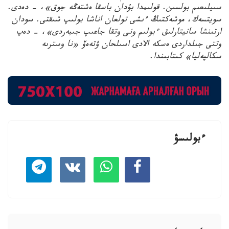
سىيلىعىم بولسىن. قولىمدا بۇدان باسقا ەشتەڭە جوق»، - دەدى.
سويتسەك، موشەكتىڭ ءىشى تولعان اناشا بولىپ شىقتى. سودان
ارتىنشا سانيتارلىق ءبولىم ونى وتقا جاعىپ جىبەردى»، - دەپ
وتتى جىلداردى ەسكە الادى اسىلحان ۋتەەۆ «نا وسترىە
سكالپەليا» كىتابىندا.
ءبولىسۋ