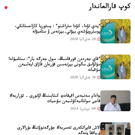
كوپ قارالعاندار
"يدي تۋدا، كۋدا ستراشنو" : يستوريا كازاحستانكي،
پوسترويۆشەي بيۋتي-بيزنەس ۆ ستامبۋلە
20 فەۆراليا 2020
"قاي جەردەن قورقاسىڭ، سول جەرگە بار": ىستامبۇلدا
سۇلۋلىق سالونى بيزنەسىن قۇرعان قازاق ايەلىمەن
سۇقبات
20 فەۆراليا 2020
«ادام سەنبەس اقيقات» كىتابىنىڭ اۆتورى - تۇراربەك
قاجى سولتانبەكۇلىمەن سۇحبات
09 نويابريا 2024
الاش قايراتكەرى تەمىربەك جۇرگەنوۆتىڭ مۇرالارى
ۇرپاققا ونەگە