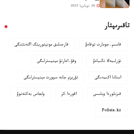
26 نويابريا 2023
تاقىرىپتار
قاسىم-جومارت توقاەۆ
قارجىلىق مونيتورينگ اگەنتتىگى
نۇرلىبەك نالىباەۆ
وقۋ-اعارتۋ مينيسترلىگى
استانا اكىمدىگى
تۋريزم جانە سپورت مينيسترلىگى
قىزىلوردا وبلىسى
اقوردا.كز
ولجاس بەكتەنوۆ
Polisia.kz