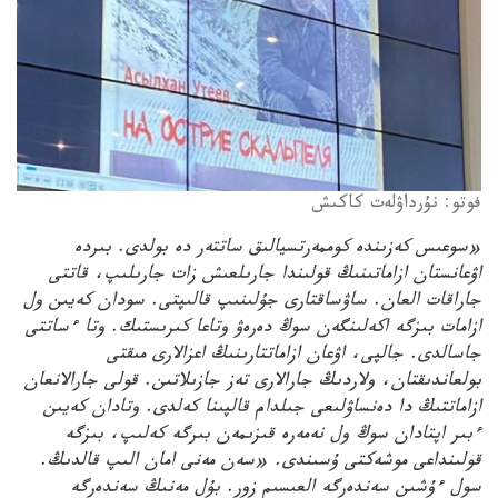
فوتو: نۇرداۋلەت كاكىش
«سوعىس كەزىندە كوممەرتسيالىق ساتتەر دە بولدى. بىردە
اۋعانستان ازاماتىنىڭ قولىندا جارىلعىش زات جارىلىپ، قاتتى
جاراقات العان. ساۋساقتارى جۇلىنىپ قالىپتى. سودان كەيىن ول
ازامات بىزگە اكەلىنگەن سوڭ دەرەۋ وتاعا كىرىستىك. وتا ءساتتى
جاسالدى. جالپى، اۋعان ازاماتتارىنىڭ اعزالارى مىقتى
بولعاندىقتان، ولاردىڭ جارالارى تەز جازىلاتىن. قولى جارالانعان
ازاماتتىڭ دا دەنساۋلىعى جىلدام قالپىنا كەلدى. وتادان كەيىن
ءبىر اپتادان سوڭ ول نەمەرە قىزىمەن بىرگە كەلىپ، بىزگە
قولىنداعى موشەكتى ۇسىندى. «سەن مەنى امان الىپ قالدىڭ.
سول ءۇشىن سەندەرگە العىسىم زور. بۇل مەنىڭ سەندەرگە