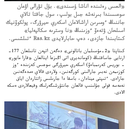
«العىس رەتىندە اناشا ۇسىندى». بۇل تۋرالى اۋعان
سوعىسىندا بىرنەشە جىل بولىپ، سول جاقتا تالاي
جاننىڭ ءومىرىن اراشالاعان اسكەري حيرۋرگ، پولكوۆنيك
اسىلحان ۋتەەۆ ءوزىنىڭ «نا وسترىە سكالپەليا»
كىتابىندا جازدى، دەپ حابارلايدى Ras.kz ءتىلشىسى.
كىتاپتا «2-مۇسىلمان باتالونى» دەگەن اتپەن تانىلعان 177-
ارنايى جاساقتىڭ (كومانديرى اتى اڭىزعا اينالعان «قارا مايور»
– بوريس كەرىمباەۆ) اسكەري حيرۋرگى سوعىس كەزىندە ءوز
كوزىمەن نەبىر جارالىنى كورگەنىن، ولاردى قالاي ەمدەگەنىن
جازادى. ءتىپتى مينادان، باسقا دا جارىلىس زاتتاردان اياق
نەمەسە قولى جۇلىنىپ قالعان جانتۇرشىگەرلىك وقيعالاردى ەسكە
الادى.