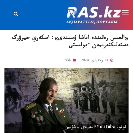
«العىس رەتىندە اناشا ۇسىندى»: اسكەري حيرۋرگ
ەستەلىكتەرىمەن ءبولىستى
14 وكتيابريا 2024
ماقالا
فوتو: YouTube/اندرەي ياكۋنين