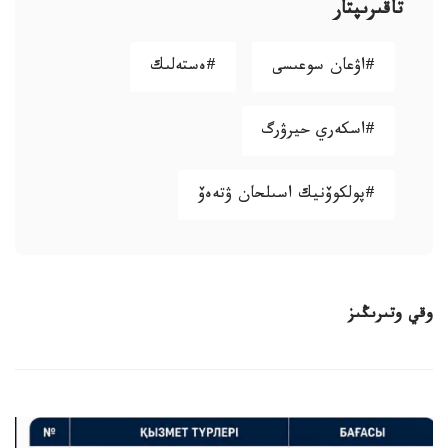
تاقىرىپتار
#اۋعان سوعىسى
#ەستەلىك
#اسكەري حيرۋرگ
#پولكوۆنيك اسىلحان ۋتەەۆ
وقي وتىرىڭىز