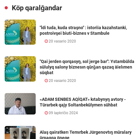
Köp qaralǧandar
"İdi tuda, kuda straşno" : istoriia kazahstanki,
postroivşei biuti-biznes v Stambule
20 vasario 2020
"Qai jerden qorqasyŋ, sol jerge bar": Ystambūlda
sūlulyq salony biznesın qūrǧan qazaq äielımen
sūqbat
20 vasario 2020
«ADAM SENBES AQİQAT» kıtabynyŋ avtory -
Tūrarbek qajy Soltanbekūlymen sūhbat
09 lapkričio 2024
Alaş qairatkerı Temırbek Jürgenovtıŋ mūralary
ūrpaqqa önege