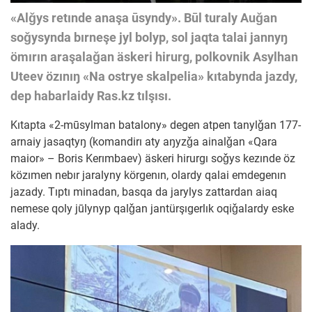
«Alǧys retınde anaşa ūsyndy». Būl turaly Auǧan
soǧysynda bırneşe jyl bolyp, sol jaqta talai jannyŋ
ömırın araşalaǧan äskeri hirurg, polkovnik Asylhan
Uteev özınıŋ «Na ostrye skalpelia» kıtabynda jazdy,
dep habarlaidy Ras.kz tılşısı.
Kıtapta «2-mūsylman batalony» degen atpen tanylǧan 177-
arnaiy jasaqtyŋ (komandirı aty aŋyzǧa ainalǧan «Qara
maior» – Boris Kerımbaev) äskeri hirurgı soǧys kezınde öz
közımen nebır jaralyny körgenın, olardy qalai emdegenın
jazady. Tıptı minadan, basqa da jarylys zattardan aiaq
nemese qoly jūlynyp qalǧan jantürşıgerlık oqiǧalardy eske
alady.