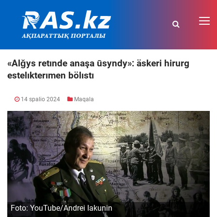
«Alǧys retınde anaşa ūsyndy»: äskeri hirurg
estelıkterımen bölıstı
14 spalio 2024
Maqala
Foto: YouTube/Andrei Iаkunin