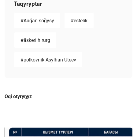
Taqyryptar
#Auǧan soǧysy
#estelık
#äskeri hirurg
#polkovnik Asylhan Uteev
Oqi otyryŋyz