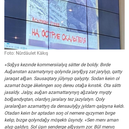
Foto: Nūrdäulet Käkış
«Soǧys kezınde kommersiialyq sätter de boldy. Bırde
Auǧanstan azamatynyŋ qolynda jarylǧyş zat jarylyp, qatty
jaraqat alǧan. Sausaqtary jūlynyp qalypty. Sodan keiın ol
azamat bızge äkelıngen soŋ dereu otaǧa kırıstık. Ota sättı
jasaldy. Jalpy, auǧan azamattarynyŋ aǧzalary myqty
bolǧandyqtan, olardyŋ jaralary tez jazylatyn. Qoly
jaralanǧan azamattyŋ da densaulyǧy jyldam qalpyna keldı.
Otadan keiın bır aptadan soŋ ol nemere qyzymen bırge
kelıp, bızge qolyndaǧy möşektı ūsyndy. «Sen menı aman
alyp qaldyŋ. Sol üşın senderge alǧysym zor. Būl menıŋ