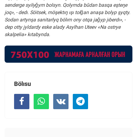
senderge syilyǧym bolsyn. Qolymda būdan basqa eşteŋe
joq», - dedı. Söitsek, möşektıŋ ışı tolǧan anaşa bolyp şyqty.
Sodan artynşa sanitarlyq bölım ony otqa jaǧyp jıberdı», -
dep otty jyldardy eske alady Asylhan Uteev «Na ostrye
skalpelia» kıtabynda.
Bölısu