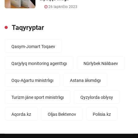
26 lapkričio 2023
Taqyryptar
Qasym-Jomart Toqaev
Qarjylyq monitoring agenttıgı
Nūrlybek Nälıbaev
Oqu-Aǧartu ministrlıgı
Astana äkımdıgı
Turizm jäne sport ministrlıgı
Qyzylorda oblysy
Aqorda.kz
Oljas Bektenov
Polisia.kz