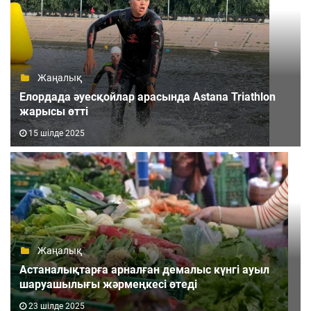
Жаңалық
Елордада әуесқойлар арасында Astana Triathlon
жарысы өтті
15 шілде 2025
Жаңалық
Астаналықтарға арналған демалыс күнгі ауыл
шаруашылығы жәрмеңкесі өтеді
23 шілде 2025