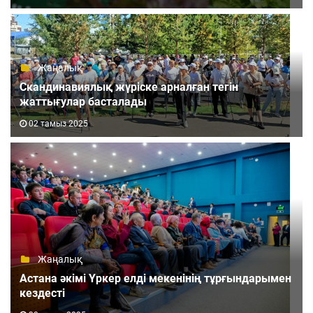
Жаңалық
Скандинавиялық жүріске арналған тегін
жаттығулар басталады
02 тамыз 2025
Жаңалық
Астана әкімі Үркер елді мекенінің тұрғындарымен
кездесті