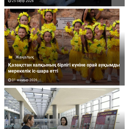
25 сәуір 2026
Жаңалық
Қазақстан халқының бірлігі күніне орай ауқымды
мерекелік іс-шара өтті
01 мамыр 2026