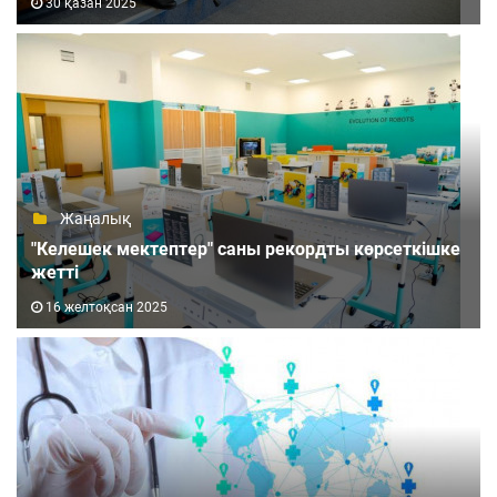
30 қазан 2025
Жаңалық
"Келешек мектептер" саны рекордты көрсеткішке
жетті
16 желтоқсан 2025