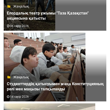
Жаңалық
Елордалық театр ұжымы "Таза Қазақстан"
акциясына қатысты
06 сәуір 2026
Жаңалық
Студенттердің қатысуымен жаңа Конституцияның
рөлі мен маңызы талқыланды
14 сәуір 2026