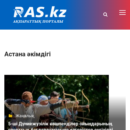
Астана әкімдігі
Жаңалық
5-ші Дүниежүзілік көшпенділер ойындарының
спорттық бағдарламасына өзгерістер енгізілді