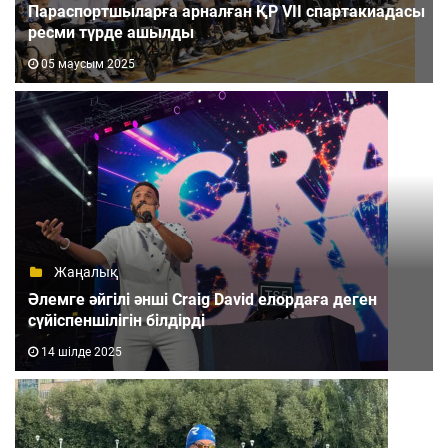
Параспортшыларға арналған ҚР VII cпартакиадасы
ресми түрде ашылды
05 маусым 2025
Жаңалық
Әлемге әйгілі әнші Craig David елордаға деген
сүйіспеншілігін білдірді
14 шілде 2025