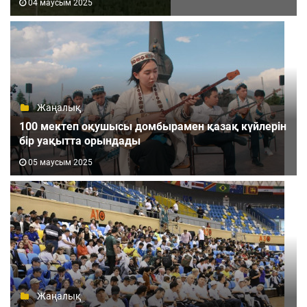
04 маусым 2025
Жаңалық
100 мектеп оқушысы домбырамен қазақ күйлерін
бір уақытта орындады
05 маусым 2025
Жаңалық