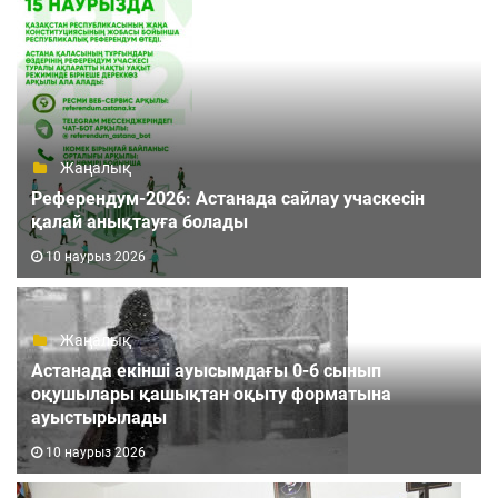
Жаңалық
Референдум-2026: Астанада сайлау учаскесін
қалай анықтауға болады
10 наурыз 2026
Жаңалық
Астанада екінші ауысымдағы 0-6 сынып
оқушылары қашықтан оқыту форматына
ауыстырылады
10 наурыз 2026