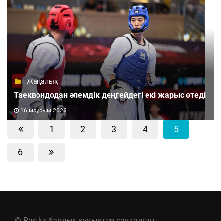
Жаңалық
Таеквондодан әлемдік деңгейдегі екі жарыс өтеді
16 маусым 2026
1
2
3
4
5
6
© Ras.kz барлық құқықтар сақталған.