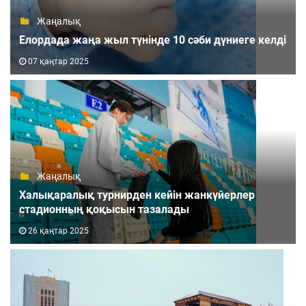
Жаңалық
Елордада жаңа жыл түнінде 10 сәби дүниеге келді
07 қаңтар 2025
Жаңалық
Халықаралық турнирден кейін жанкүйерлер
стадионның қоқысын тазалады
26 қаңтар 2025