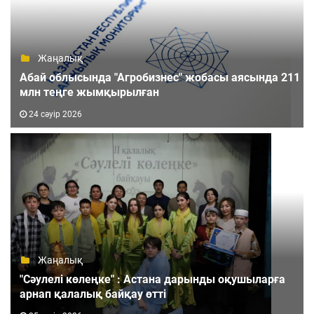
Жаңалық
Абай облысында "Агробизнес" жобасы аясында 211
млн теңге жымқырылған
24 сәуір 2026
Жаңалық
"Сәулелі көлеңке" : Астана дарынды оқушыларға
арнап қалалық байқау өтті