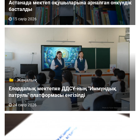
Астанада мектеп оқушыларына арналған онкүндік
басталды
15 сәуір 2026
Жаңалық
Елордалық мектепке ДДСҰ-ның "Иммундық
патруль" платформасы енгізілді
24 сәуір 2026