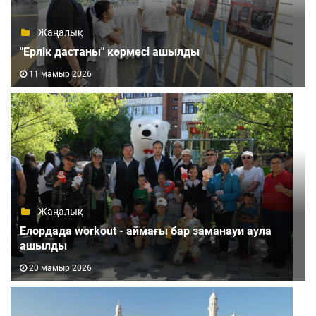
Жаңалық
"Ерлік дастаны" көрмесі ашылды
11 мамыр 2026
Жаңалық
Елордада workout - аймағы бар заманауи аула
ашылды
20 мамыр 2026