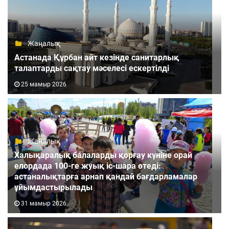
Жаңалық
Астанада Құрбан айт кезінде санитарлық
талаптарды сақтау мәселесі ескертілді
25 мамыр 2026
Жаңалық
Халықаралық балаларды қорғау күніне орай
елордада 100-ге жуық іс-шара өтеді:
астаналықтарға арнап қандай бағдарламалар
ұйымдастырылады
31 мамыр 2026