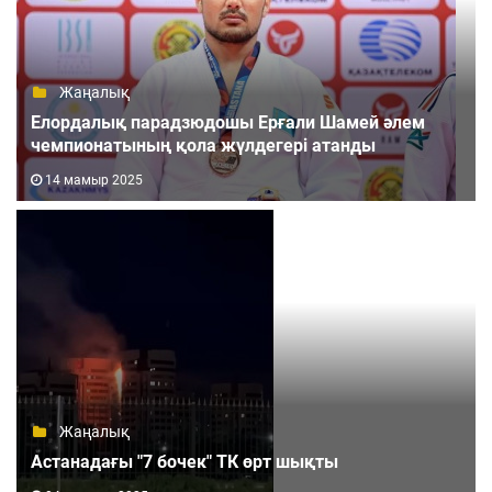
Жаңалық
Елордалық парадзюдошы Ерғали Шамей әлем
чемпионатының қола жүлдегері атанды
14 мамыр 2025
Жаңалық
Астанадағы "7 бочек" ТК өрт шықты