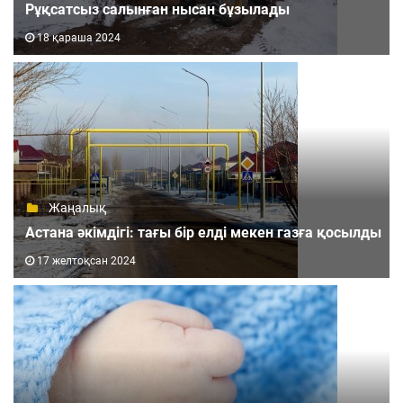
Рұқсатсыз салынған нысан бұзылады
18 қараша 2024
Жаңалық
Астана әкімдігі: тағы бір елді мекен газға қосылды
17 желтоқсан 2024