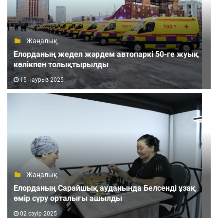
Жаңалық
Елорданың жедел жәрдем автопаркі 50-ге жуық
көлікпен толықтырылды
15 наурыз 2025
Жаңалық
Елорданың Сарайшық ауданында Белсенді ұзақ
өмір сүру орталығы ашылды
02 сәуір 2025