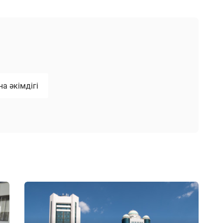
а әкімдігі