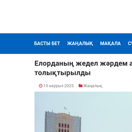
БАСТЫ БЕТ
ЖАҢАЛЫҚ
МАҚАЛА
С
Елорданың жедел жәрдем ав
толықтырылды
15 наурыз 2025
Жаңалық