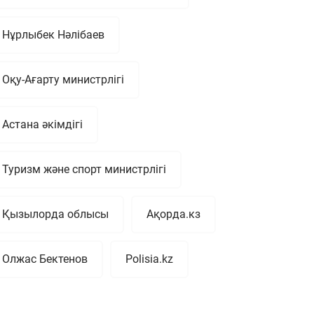
Нұрлыбек Нәлібаев
Оқу-Ағарту министрлігі
Астана әкімдігі
Туризм және спорт министрлігі
Қызылорда облысы
Ақорда.кз
Олжас Бектенов
Polisia.kz