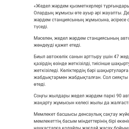
«Жедел жәрдем қызметкерлері тұрғындары
Олардың жұмысы өте ауыр әрі жауапты. Д
жәрдем станциясының жұмысына, әсіресе 
түседі.
Мәселен, жедел жәрдем станциясының автоп
жөндеуді қажет етеді.
Биыл автокөлік санын арттыру үшін 47 же
қазірдің өзінде жеткізілді, тиісінше шақы
жеткізіледі. Көліктердің бәрі шақыртуларғ
жабдықтармен жабдықталған. Сол сияқты ж
өтеді.
Соңғы жылдары жедел жәрдем паркі 90 ав
жаңарту жұмысын келесі жылы да жалғас
Мемлекет басшысы денсаулық сақтау жүйес
мемлекеттің басым міндеттерінің бірі екен
науқастарға қолайлы жағдай жасау бойы