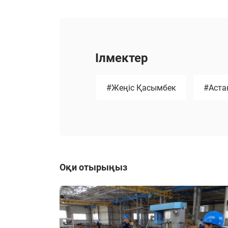
Ілмектер
#Жеңіс Қасымбек
#Астан
Оқи отырыңыз