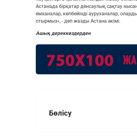
Астанада бірқатар денсаулық сақтау ныса
емханалар, көпбейінді ауруханалар, олард
отырмыз», - деп жазды Астана әкімі.
Ашық дереккөздерден
Бөлісу