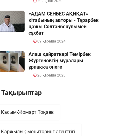
20 ақпан 2020
«АДАМ СЕНБЕС АҚИҚАТ»
кітабының авторы - Тұрарбек
қажы Солтанбекұлымен
сұхбат
09 қараша 2024
Алаш қайраткері Темірбек
Жүргеновтің мұралары
ұрпаққа өнеге
26 қараша 2023
Тақырыптар
Қасым-Жомарт Тоқаев
Қаржылық мониторинг агенттігі