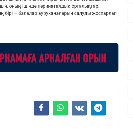
нын, оның ішінде перинаталдық орталықтар,
ың бірі – балалар ауруханаларын салуды жоспарлап