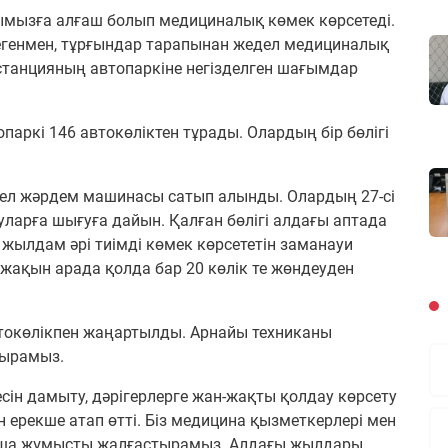
мызға алғаш болып медициналық көмек көрсетеді.
егенмен, тұрғындар тарапынан жедел медициналық
станцияның автопаркіне негізделген шағымдар
аркі 146 автокөліктен тұрады. Олардың бір бөлігі
дел жәрдем машинасы сатып алынды. Олардың 27-сі
ртуларға шығуға дайын. Қалған бөлігі алдағы аптада
а жылдам әрі тиімді көмек көрсететін заманауи
ақын арада қолда бар 20 көлік те жөндеуден
токөлікпен жаңартылды. Арнайы техниканы
тырамыз.
ін дамыту, дәрігерлерге жан-жақты қолдау көрсету
ін ерекше атап өтті. Біз медицина қызметкерлері мен
нша жұмысты жалғастырамыз. Алдағы жылдары