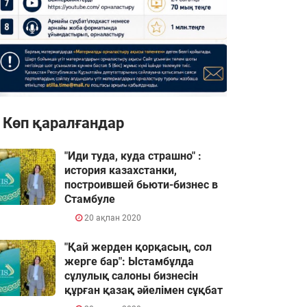
Көп қаралғандар
"Иди туда, куда страшно" :
история казахстанки,
построившей бьюти-бизнес в
Стамбуле
20 ақпан 2020
"Қай жерден қорқасың, сол
жерге бар": Ыстамбұлда
сұлулық салоны бизнесін
құрған қазақ әйелімен сұқбат