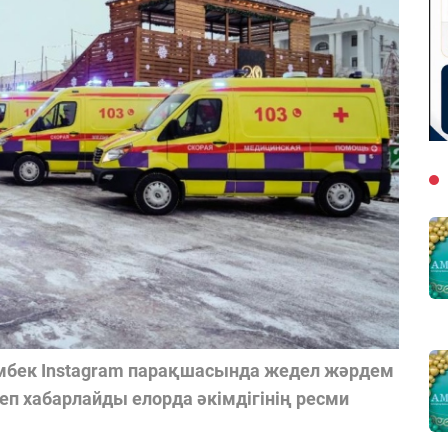
мбек Instagram парақшасында жедел жәрдем
п хабарлайды елорда әкімдігінің ресми