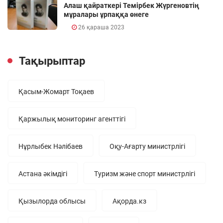
Алаш қайраткері Темірбек Жүргеновтің
мұралары ұрпаққа өнеге
26 қараша 2023
Тақырыптар
Қасым-Жомарт Тоқаев
Қаржылық мониторинг агенттігі
Нұрлыбек Нәлібаев
Оқу-Ағарту министрлігі
Астана әкімдігі
Туризм және спорт министрлігі
Қызылорда облысы
Ақорда.кз