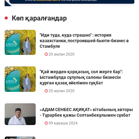
Көп қаралғандар
"Иди туда, куда страшно" : история
казахстанки, построившей бьюти-бизнес в
Стамбуле
20 ақпан 2020
"Қай жерден қорқасың, сол жерге бар":
Ыстамбұлда сұлулық салоны бизнесін
құрған қазақ әйелімен сұқбат
20 ақпан 2020
«АДАМ СЕНБЕС АҚИҚАТ» кітабының авторы
- Тұрарбек қажы Солтанбекұлымен сұхбат
09 қараша 2024