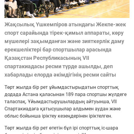
Жақсылық Үшкемпіров атындағы Жекпе-жек
спорт сарайында тірек-қимыл аппараты, көру
мүшелері зақымданған және зияткерлік даму
ерекшеліктері бар спортшылар арасында
Қазақстан Республикасының VII
cпартакиадасы ресми түрде ашылды, деп
хабарлады елорда әкімдігінің ресми сайты
Төрт жылда бір рет ұйымдастырыдатын спорттық
додада Астана қаласынан 189 пара спортшы жүлдеге
таласпақ. Ұйымдастырушылардың айтуынша, VII
Спартакиадаға қатысушылар алдымен аудан және
облыс бойынша іріктеу кезеңдерінен іріктелген.
Төрт жылда бір рет өтетін бұл ірі спорттық іс-шара