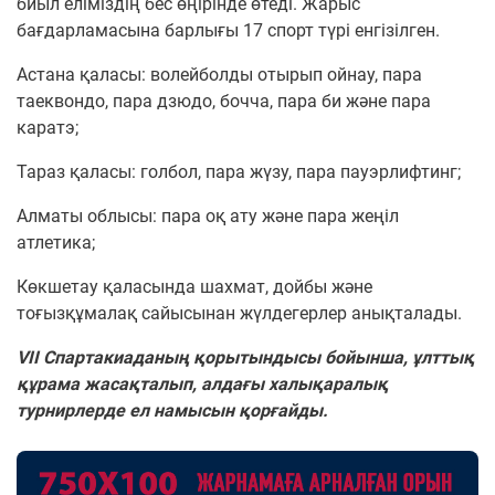
биыл еліміздің бес өңірінде өтеді. Жарыс
бағдарламасына барлығы 17 спорт түрі енгізілген.
Астана қаласы: волейболды отырып ойнау, пара
таеквондо, пара дзюдо, бочча, пара би және пара
каратэ;
Тараз қаласы: голбол, пара жүзу, пара пауэрлифтинг;
Алматы облысы: пара оқ ату және пара жеңіл
атлетика;
Көкшетау қаласында шахмат, дойбы және
тоғызқұмалақ сайысынан жүлдегерлер анықталады.
VII Спартакиаданың қорытындысы бойынша, ұлттық
құрама жасақталып, алдағы халықаралық
турнирлерде ел намысын қорғайды.