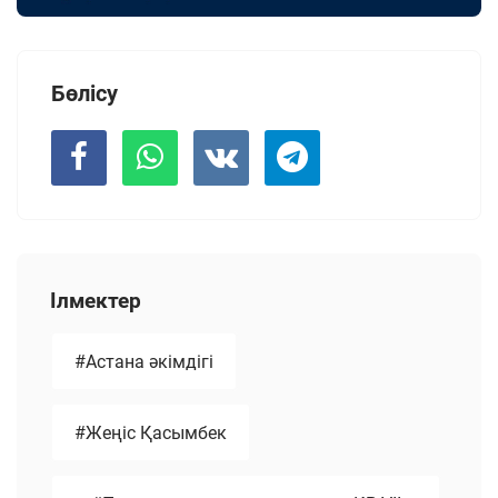
Бөлісу
Ілмектер
#Астана әкімдігі
#Жеңіс Қасымбек