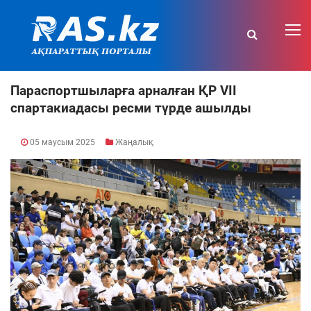
Параспортшыларға арналған ҚР VII
cпартакиадасы ресми түрде ашылды
05 маусым 2025
Жаңалық