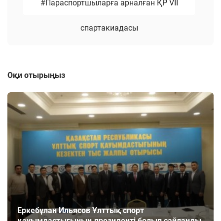
#Параспортшыларға арналған ҚР VII
cпартакиадасы
Оқи отырыңыз
Еркебұлан Ильясов Ұлттық спорт
қауымдастығының президенті болып сайланды