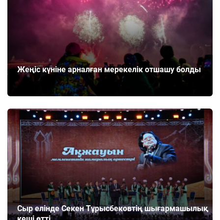
Жеңіс күніне арналған мерекелік отшашу болды
Сыр елінде Секен Тұрысбековтің шығармашылық
кеші өтті