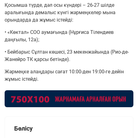
Қосымша түрде, дәл осы күндері – 26-27 шілде
аралығында демалыс күнгі жәрмеңкелер мына
орындарда да жұмыс істейді:
• «Көктал» СОО аумағында (Нұрғиса Тілендиев
даңғылы, 12а);
• Бейбарыс Сұлтан көшесі, 23 мекенжайында (Рио-де-
Жанейро ТК қарсы бетінде).
Жәрмеңке алаңдары сағат 10:00-ден 19:00-ге дейін
жұмыс істейді.
Бөлісу