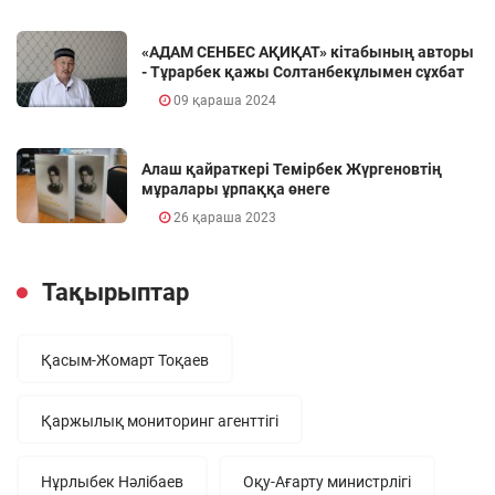
«АДАМ СЕНБЕС АҚИҚАТ» кітабының авторы
- Тұрарбек қажы Солтанбекұлымен сұхбат
09 қараша 2024
Алаш қайраткері Темірбек Жүргеновтің
мұралары ұрпаққа өнеге
26 қараша 2023
Тақырыптар
Қасым-Жомарт Тоқаев
Қаржылық мониторинг агенттігі
Нұрлыбек Нәлібаев
Оқу-Ағарту министрлігі