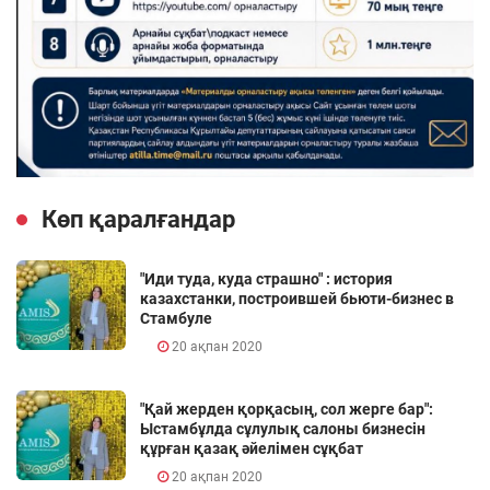
Көп қаралғандар
"Иди туда, куда страшно" : история
казахстанки, построившей бьюти-бизнес в
Стамбуле
20 ақпан 2020
"Қай жерден қорқасың, сол жерге бар":
Ыстамбұлда сұлулық салоны бизнесін
құрған қазақ әйелімен сұқбат
20 ақпан 2020