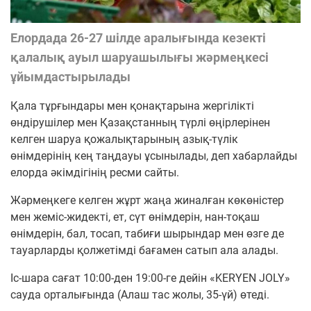
Елордада 26-27 шілде аралығында кезекті
қалалық ауыл шаруашылығы жәрмеңкесі
ұйымдастырылады
Қала тұрғындары мен қонақтарына жергілікті
өндірушілер мен Қазақстанның түрлі өңірлерінен
келген шаруа қожалықтарының азық-түлік
өнімдерінің кең таңдауы ұсынылады, деп хабарлайды
елорда әкімдігінің ресми сайты.
Жәрмеңкеге келген жұрт жаңа жиналған көкөністер
мен жеміс-жидекті, ет, сүт өнімдерін, нан-тоқаш
өнімдерін, бал, тосап, табиғи шырындар мен өзге де
тауарларды қолжетімді бағамен сатып ала алады.
Іс-шара сағат 10:00-ден 19:00-ге дейін «KERYEN JOLY»
сауда орталығында (Алаш тас жолы, 35-үй) өтеді.