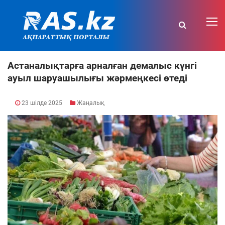
Астаналықтарға арналған демалыс күнгі
ауыл шаруашылығы жәрмеңкесі өтеді
23 шілде 2025
Жаңалық