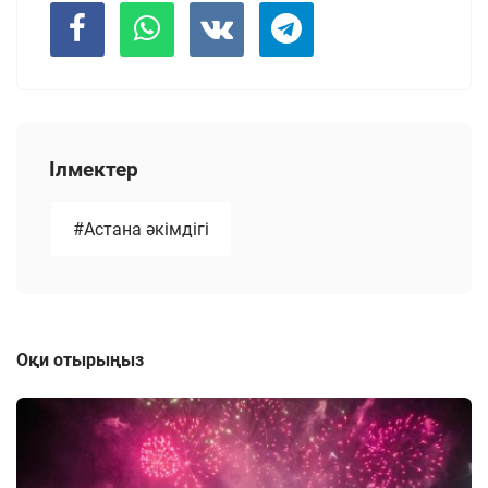
Ілмектер
#Астана әкімдігі
Оқи отырыңыз