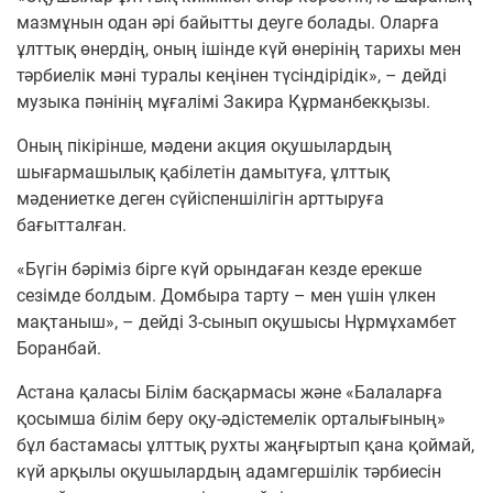
мазмұнын одан әрі байытты деуге болады. Оларға
ұлттық өнердің, оның ішінде күй өнерінің тарихы мен
тәрбиелік мәні туралы кеңінен түсіндірідік», – дейді
музыка пәнінің мұғалімі Закира Құрманбекқызы.
Оның пікірінше, мәдени акция оқушылардың
шығармашылық қабілетін дамытуға, ұлттық
мәдениетке деген сүйіспеншілігін арттыруға
бағытталған.
«Бүгін бәріміз бірге күй орындаған кезде ерекше
сезімде болдым. Домбыра тарту – мен үшін үлкен
мақтаныш», – дейді 3-сынып оқушысы Нұрмұхамбет
Боранбай.
Астана қаласы Білім басқармасы және «Балаларға
қосымша білім беру оқу-әдістемелік орталығының»
бұл бастамасы ұлттық рухты жаңғыртып қана қоймай,
күй арқылы оқушылардың адамгершілік тәрбиесін