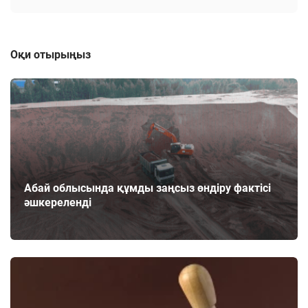
Оқи отырыңыз
Абай облысында құмды заңсыз өндіру фактісі
әшкереленді