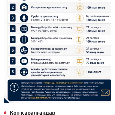
Көп қаралғандар