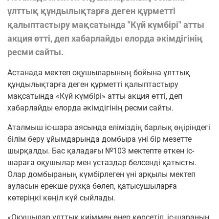
ұлттық құндылықтарға деген құрметті
қалыптастыру мақсатында "Күй күмбірі" атты
акция өтті, деп хабарлайды елорда әкімдігінің
ресми сайты.
Астанада мектеп оқушыларының бойына ұлттық
құндылықтарға деген құрметті қалыптастыру
мақсатында «Күй күмбірі» атты акция өтті, деп
хабарлайды елорда әкімдігінің ресми сайты.
Аталмыш іс-шара аясында еліміздің барлық өңіріндегі
білім беру ұйымдарында домбыра үні бір мезетте
шырқалды. Бас қаладағы №103 мектепте өткен іс-
шараға оқушылар мен ұстаздар белсенді қатысты.
Олар домбыраның күмбірлеген үні арқылы мектеп
ауласын ерекше рухқа бөлеп, қатысушыларға
көтеріңкі көңіл күй сыйлады.
«Оқушылар ұлттық киіммен өнер көрсетіп, іс-шараның