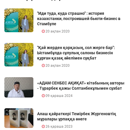
"Иди туда, куда страшно" : история
казахстанки, построившей бьюти-бизнес в
Стамбуле
20 ақпан 2020
"Қай жерден қорқасың, сол жерге бар":
Ыстамбұлда сұлулық салоны бизнесін
құрған қазақ әйелімен сұқбат
20 ақпан 2020
«АДАМ СЕНБЕС АҚИҚАТ» кітабының авторы
- Тұрарбек қажы Солтанбекұлымен сұхбат
09 қараша 2024
Алаш қайраткері Темірбек Жүргеновтің
мұралары ұрпаққа өнеге
26 қараша 2023