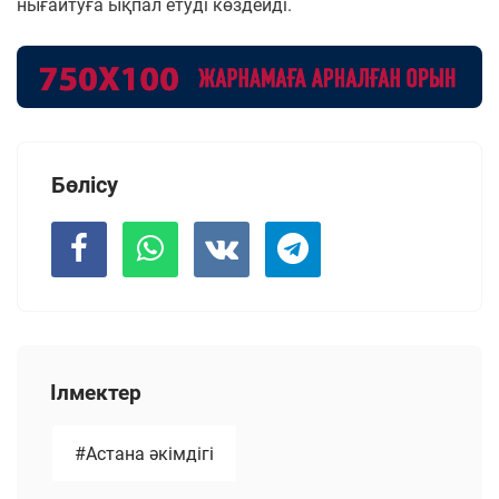
нығайтуға ықпал етуді көздейді.
Бөлісу
Ілмектер
#Астана әкімдігі