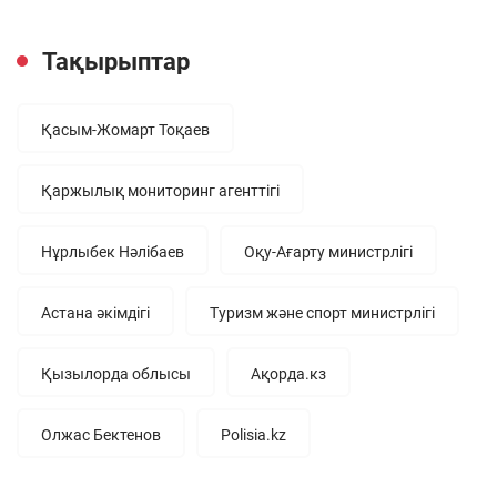
Тақырыптар
Қасым-Жомарт Тоқаев
Қаржылық мониторинг агенттігі
Нұрлыбек Нәлібаев
Оқу-Ағарту министрлігі
Астана әкімдігі
Туризм және спорт министрлігі
Қызылорда облысы
Ақорда.кз
Олжас Бектенов
Polisia.kz