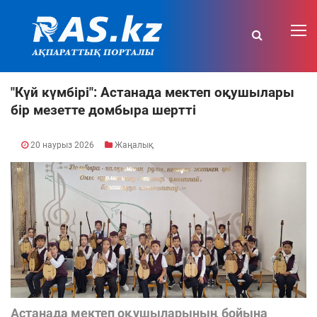
"Күй күмбірі": Астанада мектеп оқушылары
бір мезетте домбыра шертті
20 наурыз 2026
Жаңалық
Астанада мектеп оқушыларының бойына