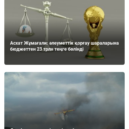
Асхат Жұмағали: әлеуметтік қорғау шараларына
бюджеттен 23 трлн теңге бөлінді