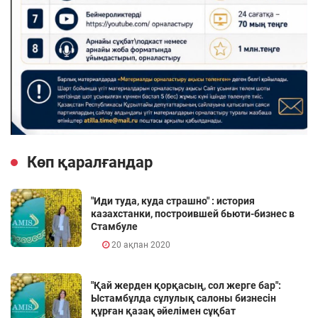
Көп қаралғандар
"Иди туда, куда страшно" : история
казахстанки, построившей бьюти-бизнес в
Стамбуле
20 ақпан 2020
"Қай жерден қорқасың, сол жерге бар":
Ыстамбұлда сұлулық салоны бизнесін
құрған қазақ әйелімен сұқбат