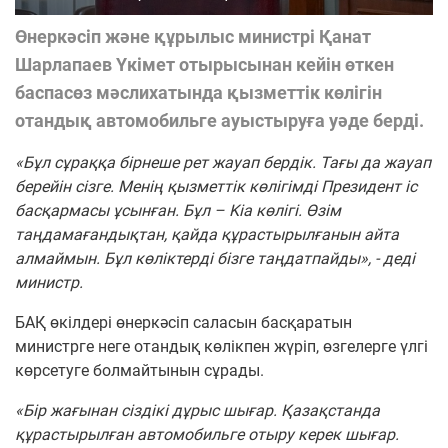
Өнеркәсіп және құрылыс министрі Қанат
Шарлапаев Үкімет отырысынан кейін өткен
баспасөз мәслихатында қызметтік көлігін
отандық автомобильге ауыстыруға уәде берді.
«Бұл сұраққа бірнеше рет жауап бердік. Тағы да жауап
берейін сізге. Менің қызметтік көлігімді Президент іс
басқармасы ұсынған. Бұл – Kia көлігі. Өзім
таңдамағандықтан, қайда құрастырылғанын айта
алмаймын. Бұл көліктерді бізге таңдатпайды», - деді
министр.
БАҚ өкілдері өнеркәсіп саласын басқаратын
министрге неге отандық көлікпен жүріп, өзгелерге үлгі
көрсетуге болмайтынын сұрады.
«Бір жағынан сіздікі дұрыс шығар. Қазақстанда
құрастырылған автомобильге отыру керек шығар.