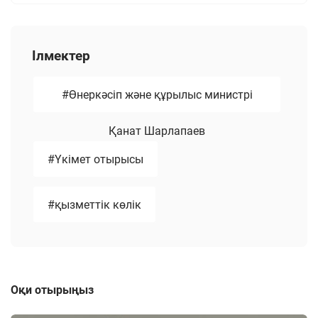
Ілмектер
#Өнеркәсіп және құрылыс министрі
Қанат Шарлапаев
#Үкімет отырысы
#қызметтік көлік
Оқи отырыңыз