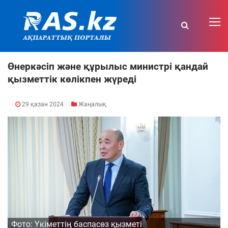
Өнеркәсіп және құрылыс министрі қандай
қызметтік көлікпен жүреді
29 қазан 2024
Жаңалық
Фото: Үкіметтің баспасөз қызметі