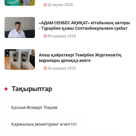
20 ақпан 2020
«АДАМ СЕНБЕС АҚИҚАТ» кітабының авторы
- Тұрарбек қажы Солтанбекұлымен сұхбат
09 қараша 2024
Алаш қайраткері Темірбек Жүргеновтің
мұралары ұрпаққа өнеге
26 қараша 2023
Тақырыптар
Қасым-Жомарт Тоқаев
Қаржылық мониторинг агенттігі