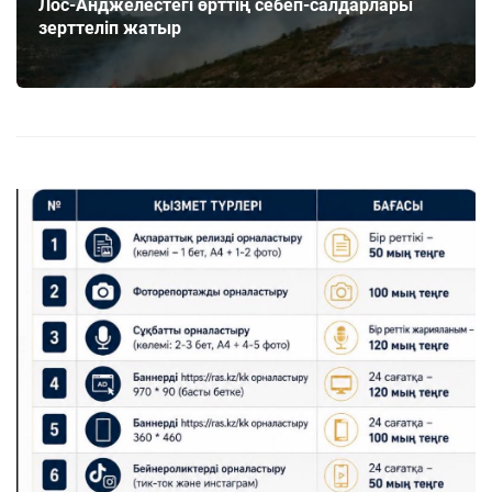
Лос-Анджелестегі өрттің себеп-салдарлары
зерттеліп жатыр