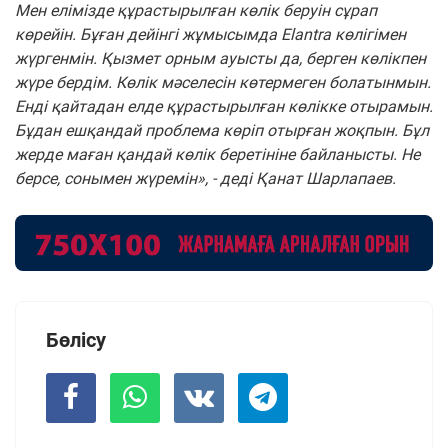
Мен елімізде құрастырылған көлік беруін сұрап
көрейін. Бұған дейінгі жұмысымда Elantra көлігімен
жүргенмін. Қызмет орным ауысты да, берген көлікпен
жүре бердім. Көлік мәселесін көтермеген болатынмын.
Енді қайтадан елде құрастырылған көлікке отырамын.
Бұдан ешқандай проблема көріп отырған жоқпын. Бұл
жерде маған қандай көлік беретініне байланысты. Не
берсе, сонымен жүремін», - деді Қанат Шарлапаев.
Бөлісу