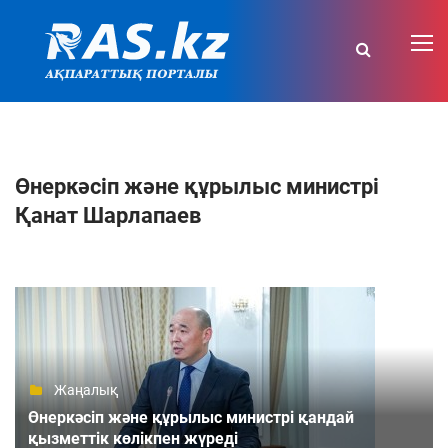
Өнеркәсіп және құрылыс министрі
Қанат Шарлапаев
Жаңалық
Өнеркәсіп және құрылыс министрі қандай
қызметтік көлікпен жүреді