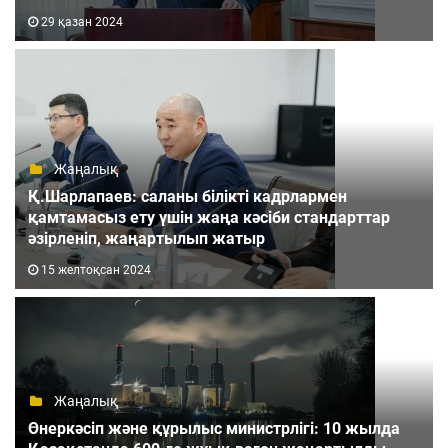
29 қазан 2024
Жаңалық
Қ.Шарлапаев: саланы білікті кадрлармен
қамтамасыз ету үшін жаңа кәсіби стандарттар
әзірленіп, жаңартылып жатыр
15 желтоқсан 2024
Жаңалық
Өнеркәсіп және құрылыс министрлігі: 10 жылда