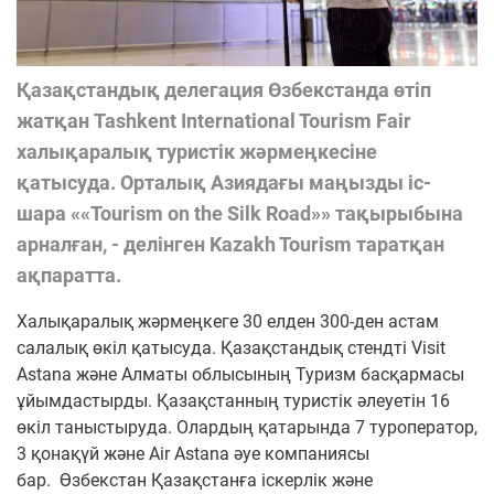
Қазақстандық делегация Өзбекстанда өтіп
жатқан Tashkent International Tourism Fair
халықаралық туристік жәрмеңкесіне
қатысуда. Орталық Азиядағы маңызды іс-
шара ««Tourism on the Silk Road»» тақырыбына
арналған, - делінген Kazakh Tourism таратқан
ақпаратта.
Халықаралық жәрмеңкеге 30 елден 300-ден астам
салалық өкіл қатысуда. Қазақстандық стендті Visit
Astana және Алматы облысының Туризм басқармасы
ұйымдастырды. Қазақстанның туристік әлеуетін 16
өкіл таныстыруда. Олардың қатарында 7 туроператор,
3 қонақүй және Air Astana әуе компаниясы
бар.
Өзбекстан Қазақстанға іскерлік және