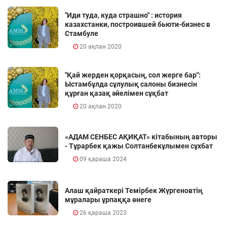
"Иди туда, куда страшно" : история
казахстанки, построившей бьюти-бизнес в
Стамбуле
20 ақпан 2020
"Қай жерден қорқасың, сол жерге бар":
Ыстамбұлда сұлулық салоны бизнесін
құрған қазақ әйелімен сұқбат
20 ақпан 2020
«АДАМ СЕНБЕС АҚИҚАТ» кітабының авторы
- Тұрарбек қажы Солтанбекұлымен сұхбат
09 қараша 2024
Алаш қайраткері Темірбек Жүргеновтің
мұралары ұрпаққа өнеге
26 қараша 2023