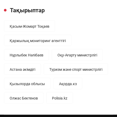
Тақырыптар
Қасым-Жомарт Тоқаев
Қаржылық мониторинг агенттігі
Нұрлыбек Нәлібаев
Оқу-Ағарту министрлігі
Астана әкімдігі
Туризм және спорт министрлігі
Қызылорда облысы
Ақорда.кз
Олжас Бектенов
Polisia.kz