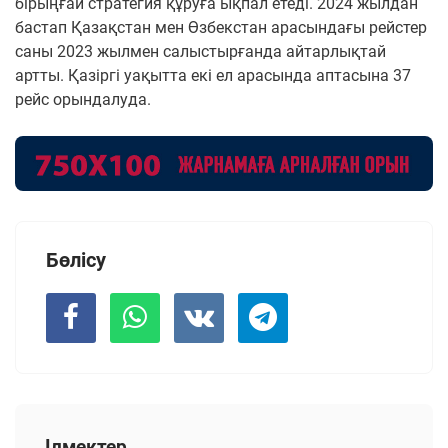
бірыңғай стратегия құруға ықпал етеді.
2024 жылдан
бастап Қазақстан мен Өзбекстан арасындағы рейстер
саны 2023 жылмен салыстырғанда айтарлықтай
артты. Қазіргі уақытта екі ел арасында аптасына 37
рейс орындалуда.
Бөлісу
Ілмектер