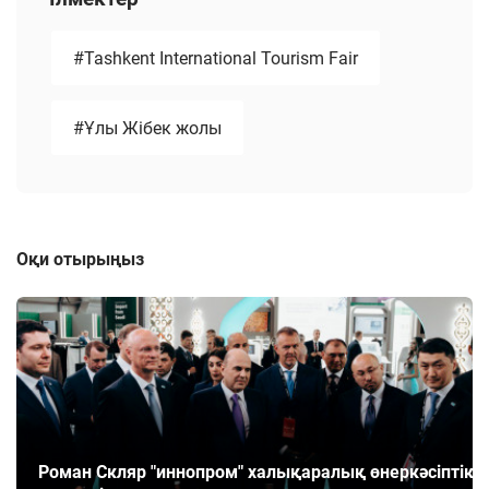
#Tashkent International Tourism Fair
#Ұлы Жібек жолы
Оқи отырыңыз
Роман Скляр "иннопром" халықаралық өнеркәсіптік