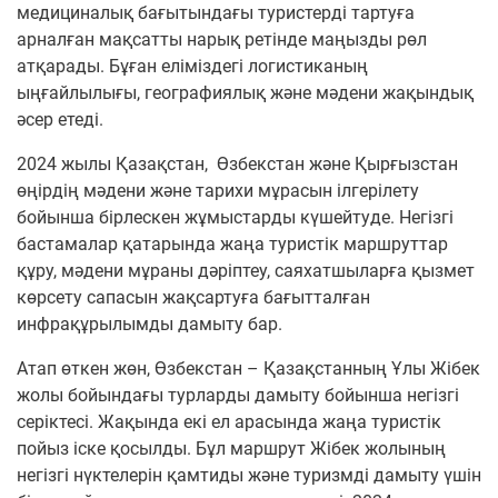
медициналық бағытындағы туристерді тартуға
арналған мақсатты нарық ретінде маңызды рөл
атқарады. Бұған еліміздегі логистиканың
ыңғайлылығы, географиялық және мәдени жақындық
әсер етеді.
2024 жылы Қазақстан, Өзбекстан және Қырғызстан
өңірдің мәдени және тарихи мұрасын ілгерілету
бойынша бірлескен жұмыстарды күшейтуде. Негізгі
бастамалар қатарында жаңа туристік маршруттар
құру, мәдени мұраны дәріптеу, саяхатшыларға қызмет
көрсету сапасын жақсартуға бағытталған
инфрақұрылымды дамыту бар.
Атап өткен жөн, Өзбекстан – Қазақстанның Ұлы Жібек
жолы бойындағы турларды дамыту бойынша негізгі
серіктесі. Жақында екі ел арасында жаңа туристік
пойыз іске қосылды. Бұл маршрут Жібек жолының
негізгі нүктелерін қамтиды және туризмді дамыту үшін