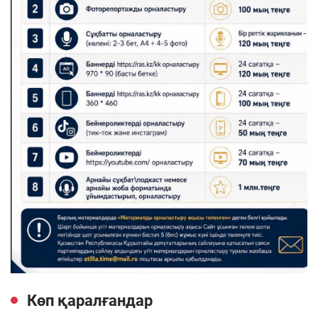
Көп қаралғандар