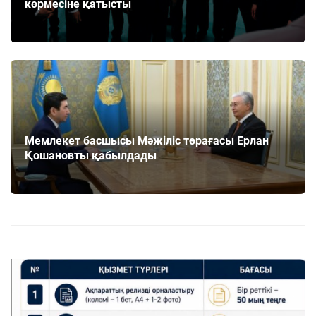
көрмесіне қатысты
Мемлекет басшысы Мәжіліс төрағасы Ерлан
Қошановты қабылдады