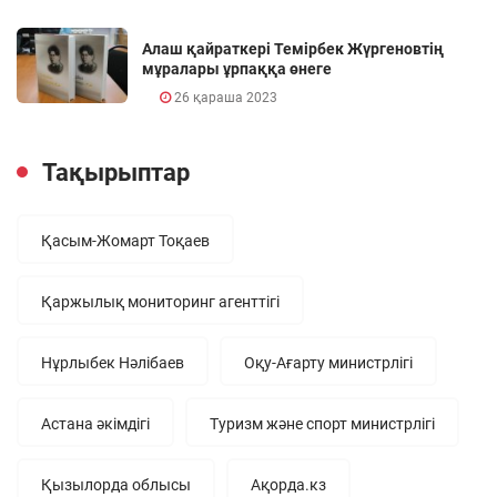
Алаш қайраткері Темірбек Жүргеновтің
мұралары ұрпаққа өнеге
26 қараша 2023
Тақырыптар
Қасым-Жомарт Тоқаев
Қаржылық мониторинг агенттігі
Нұрлыбек Нәлібаев
Оқу-Ағарту министрлігі
Астана әкімдігі
Туризм және спорт министрлігі
Қызылорда облысы
Ақорда.кз