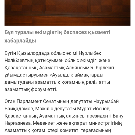
Бұл туралы әкімдіктің баспасөз қызметі
хабарлайды
Бүгін Қызылордада облыс әкімі Нұрлыбек
Нәлібаевтың қатысуымен облыс әкімдігі және
Қазақстанның Азаматтық Альянсымен бірлесіп
ұйымдастыруымен «Ауылдық аймақтарды
дамытудағы азаматтық қоғамның рөлі» атты
азаматтық форум өтті.
Оған Парламент Сенатының депутаты Наурызбай
Байқадамов, Мәжіліс депутаты Мұрат Әбенов,
Қазақстанның Азаматтық альянсы президенті Бану
Нұрғазиева, Мәдениет және ақпарат министрлігінің
Азаматтық қоғам істері комитеті төрағасының