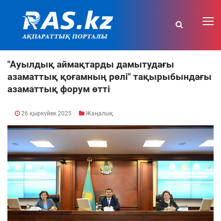
"Ауылдық аймақтарды дамытудағы
азаматтық қоғамның рөлі" тақырыбындағы
азаматтық форум өтті
26 қыркүйек 2025
Жаңалық