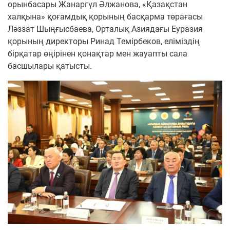
орынбасары Жанаргүл Әлжанова, «Қазақстан
халқына» қоғамдық қорының басқарма төрағасы
Ләззат Шыңғысбаева, Орталық Азиядағы Еуразия
қорының директоры Ринад Темірбеков, еліміздің
бірқатар өңірінен қонақтар мен жауапты сала
басшылары қатысты.