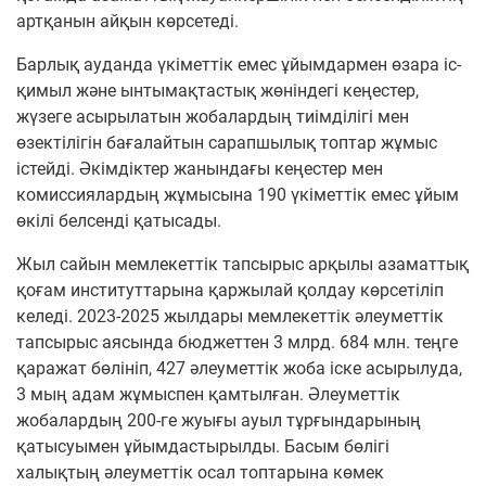
артқанын айқын көрсетеді.
Барлық ауданда үкіметтік емес ұйымдармен өзара іс-
қимыл және ынтымақтастық жөніндегі кеңестер,
жүзеге асырылатын жобалардың тиімділігі мен
өзектілігін бағалайтын сарапшылық топтар жұмыс
істейді. Әкімдіктер жанындағы кеңестер мен
комиссиялардың жұмысына 190 үкіметтік емес ұйым
өкілі белсенді қатысады.
Жыл сайын мемлекеттік тапсырыс арқылы азаматтық
қоғам институттарына қаржылай қолдау көрсетіліп
келеді. 2023-2025 жылдары мемлекеттік әлеуметтік
тапсырыс аясында бюджеттен 3 млрд. 684 млн. теңге
қаражат бөлініп, 427 әлеуметтік жоба іске асырылуда,
3 мың адам жұмыспен қамтылған. Әлеуметтік
жобалардың 200-ге жуығы ауыл тұрғындарының
қатысуымен ұйымдастырылды. Басым бөлігі
халықтың әлеуметтік осал топтарына көмек