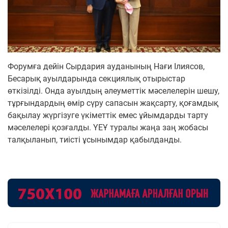
Форумға дейін Сырдария ауданының Нағи Ілиясов,
Бесарық ауылдарында секциялық отырыстар
өткізілді. Онда ауылдың әлеуметтік мәселелерін шешу,
тұрғындардың өмір сүру сапасын жақсарту, қоғамдық
бақылау жүргізуге үкіметтік емес ұйымдарды тарту
мәселелері қозғалды. ҮЕҰ туралы жаңа заң жобасы
талқыланып, тиісті ұсынымдар қабылданды.