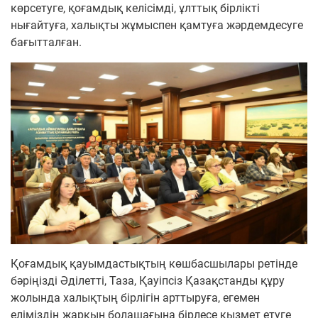
көрсетуге, қоғамдық келісімді, ұлттық бірлікті
нығайтуға, халықты жұмыспен қамтуға жәрдемдесуге
бағытталған.
Қоғамдық қауымдастықтың көшбасшылары ретінде
бәріңізді Әділетті, Таза, Қауіпсіз Қазақстанды құру
жолында халықтың бірлігін арттыруға, егемен
еліміздің жарқын болашағына бірлесе қызмет етуге