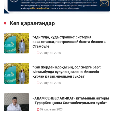
Көп қаралғандар
"Иди туда, куда страшно" : история
казахстанки, построившей бьюти-бизнес в
Стамбуле
20 ақпан 2020
"Қай жерден қорқасың, сол жерге бар":
Ыстамбұлда сұлулық салоны бизнесін
құрған қазақ әйелімен сұқбат
20 ақпан 2020
«АДАМ СЕНБЕС АҚИҚАТ» кітабының авторы
- Тұрарбек қажы Солтанбекұлымен сұхбат
09 қараша 2024