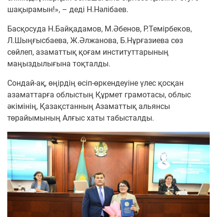
шақырамын!», – деді Н.Нәлібаев.
Басқосуда Н.Байқадамов, М.Әбенов, Р.Темірбеков,
Л.Шыңғысбаева, Ж.Әлжанова, Б.Нұрғазиева сөз
сөйлеп, азаматтық қоғам институттарының
маңыздылығына тоқталды.
​Сондай-ақ, өңірдің өсіп-өркендеуіне үлес қосқан
азаматтарға облыстың Құрмет грамотасы, облыс
әкімінің, Қазақстанның Азаматтық альянсы
төрайымының Алғыс хаты табысталды.