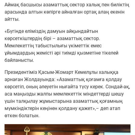
​Аймақ басшысы азаматтық сектор халық пен биліктің
арасында алтын көпірге айналған ортақ алаң екенін
айтты.
​«Бүгінде еліміздің дамуын айқындайтын
көрсеткіштердің бірі – азаматтық сектор.
Мемлекеттің табыстылығы үкіметтік емес
ұйымдардың жемісті әрі тиімді қызметіне тікелей
байланысты.
Президентіміз Қасым-Жомарт Кемелұлы халыққа
арнаған Жолдауында: «Азаматтық қоғамға қолдау
көрсетіп, оның әлеуетін нығайта түсу керек. Сондай-ақ,
аса маңызды жалпы мемлекеттік міндеттерді шешу
үшін талқылау жұмыстарына азаматтық қоғамның
мүмкіндіктерін кеңінен қолдану қажет»,– деп атап
өткен болатын.