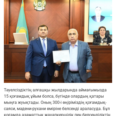
Тәуелсіздіктің алғашқы жылдарында аймағымызда
15 қоғамдық ұйым болса, бүгінде олардың қатары
мыңға жуықтады. Оның 300-і өңіріміздің қоғамдық-
саяси, мәдени-рухани өміріне белсенді араласуда. Бұл
қоғамда азаматтық жауапкершілік пен белсенділіктің