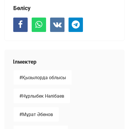
Бөлісу
Ілмектер
#Қызылорда облысы
#Нұрлыбек Нәлібаев
#Мұрат Әбенов