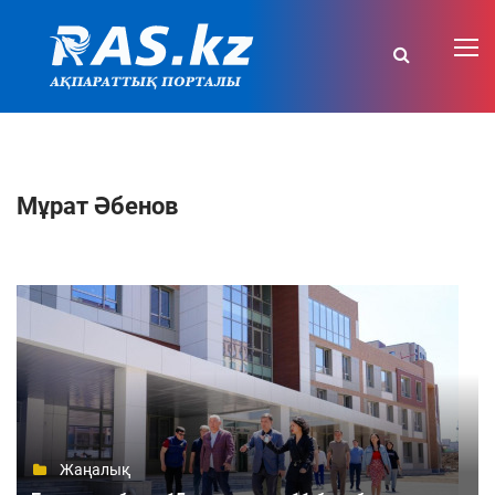
Мұрат Әбенов
Жаңалық