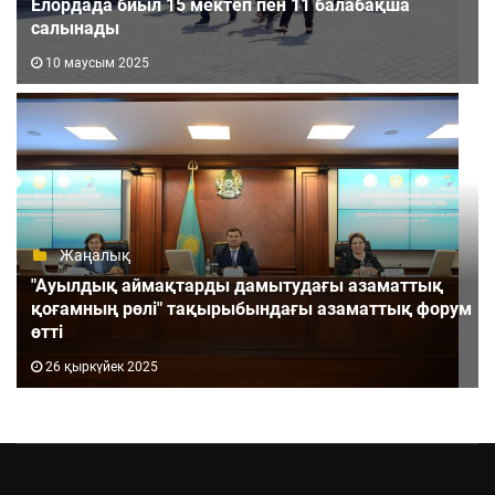
Елордада биыл 15 мектеп пен 11 балабақша
салынады
10 маусым 2025
Жаңалық
"Ауылдық аймақтарды дамытудағы азаматтық
қоғамның рөлі" тақырыбындағы азаматтық форум
өтті
26 қыркүйек 2025