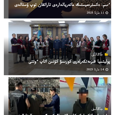
ءىىم: ەكسترەميستىك ماتەريالداردى تاراتقان توپ ۇستالدى
11 مارتا 2025
جاڭالىق
پوليتسيا قىزمەتكەرلەرى كورىسۋ كۇنىن اتاپ ءوتتى
14 مارتا 2025
جاڭالىق