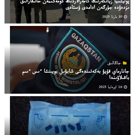
پوليتسيا زياتكەرلىك كامەرالاردىڭ كومەگىمەن حالىقارالىق
ىزدەۋدە جۇرگەن ادامدى ۇستادى
30 مارتا 2025
جاڭالىق
جانارماي قۇيۋ بەكەتىندەگى شابۋىل بويىنشا ءىس ءىىم
باقىلاۋىندا
16 اپرەليا 2025