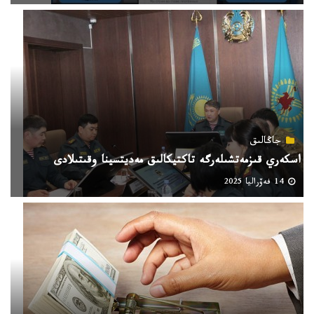
جاڭالىق
اسكەري قىزمەتشىلەرگە تاكتيكالىق مەديتسينا وقىتىلادى
14 فەۆراليا 2025