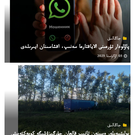
جاڭالىق
پاۆلودار تۇرعىنى الاياقتارعا سەنىپ، اقشاسىنان ايىرىلدى
05 اۆگۋستا 2025
جاڭالىق
پوليتسەيلەر ەسىنەن تانىپ قالعان جۇرگىزۋشىگە كومەكتەستى