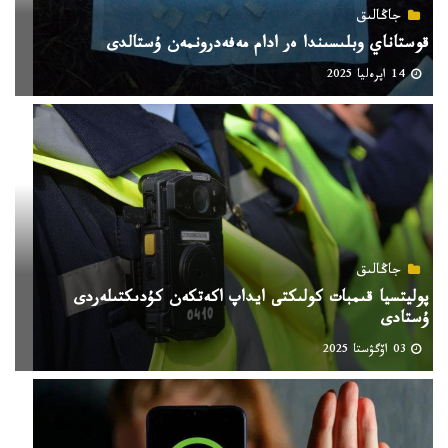
جاڭالىق
قوستاناي وبلىسىندا ەر ادام مەفەدرونمەن ۇستالدى
14 اپرەليا 2025
جاڭالىق
پوليتسيا قىمبات كولىكتى ايداپ اكەتكەن كۇدىكتىلەردى
ۇستادى
03 اۆگۋستا 2025