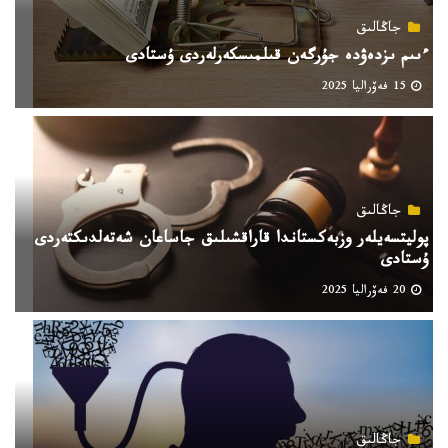
جاڭالىق
ءىىم ىزدەۋدە جۇرگەن قىلمىسكەرلەردى ۇستادى
15 فەۆراليا 2025
جاڭالىق
پوليتسەيلەر وزبەكستاندا قاراقشىلىق جاساعان شەتەلدىكتەردى
ۇستادى
20 فەۆراليا 2025
جاڭالىق