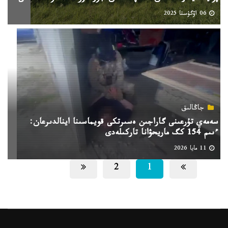
06 اۆگۋستا 2025
جاڭالىق
سەمەي تۇرعىنى گاراجىن ەسىرتكى قويماسىنا اينالدىرعان:
ءىىم 154 كگ ماريحۋانا تاركىلەدى
11 مايا 2026
2
1