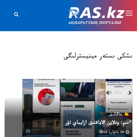
ىشكى ىستەر مينيسترلىگى
جاڭالىق
ءىىم: ونلاين الاياقتىق ازايماي تۇر
26 يانۆاريا 2025