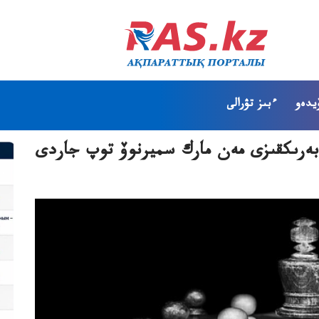
يدەو
ءبىز تۋرالى
ا بەرىكقىزى مەن مارك سميرنوۆ توپ جاردى