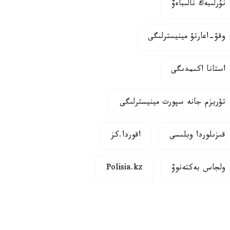
نۇرلىبەك نالىباەۆ
وقۋ-اعارتۋ مينيسترلىگى
استانا اكىمدىگى
تۋريزم جانە سپورت مينيسترلىگى
قىزىلوردا وبلىسى
اقوردا.كز
ولجاس بەكتەنوۆ
Polisia.kz