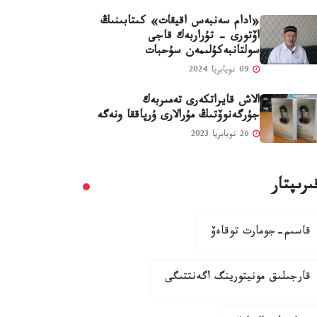
«ادام سەنبەس اقيقات» كىتابىنىڭ
اۆتورى - تۇراربەك قاجى
سولتانبەكۇلىمەن سۇحبات
09 نويابريا 2024
الاش قايراتكەرى تەمىربەك
جۇرگەنوۆتىڭ مۇرالارى ۇرپاققا ونەگە
26 نويابريا 2023
ىرىپتار
قاسىم-جومارت توقاەۆ
قارجىلىق مونيتورينگ اگەنتتىگى