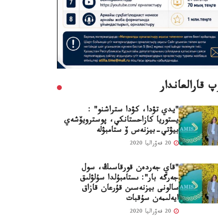
 قارالعاندار
"يدي تۋدا، كۋدا ستراشنو" :
يستوريا كازاحستانكي، پوسترويۆشەي
بيۋتي-بيزنەس ۆ ستامبۋلە
20 فەۆراليا 2020
"قاي جەردەن قورقاسىڭ، سول
جەرگە بار": ىستامبۇلدا سۇلۋلىق
سالونى بيزنەسىن قۇرعان قازاق
ايەلىمەن سۇقبات
20 فەۆراليا 2020