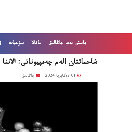
باستى بەت
جاڭالىق
ماقالا
سۇحبات
ۆ
شاحماتتان الەم چەمپيوناتى: الانن
01 دەكابريا 2024
جاڭالىق