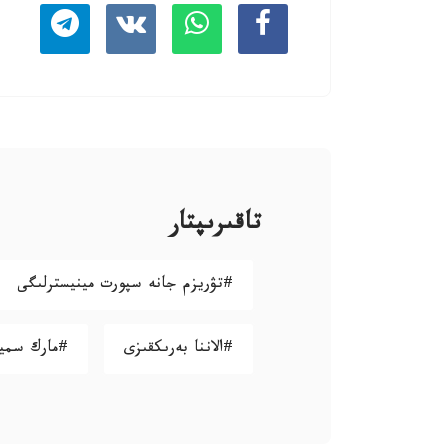
تاقىرىپتار
#تۋريزم جانە سپورت مينيسترلىگى
#الاننا بەرىكقىزى
#مارك سمير