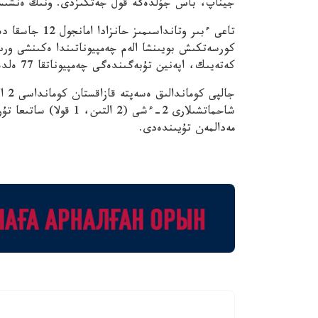
جيناپ، باس جۇلدەگە قول جەتكىزدى. ونىڭ ەنشىسىندە 11 تۋردان كەيىن 0
تاعى ءبىر وتاند
كورسەتكىش بويىنشا الەم چەمپيوناتىندا ەكىنشى ورىندى يەلەندى).
كەتەيىك، اپەنين تۇبەگىندەگى چەمپيوناتقا 77 ەلدەن 710 ويىنشى جينالدى.
مەدالمەن تۇيىندەدى.