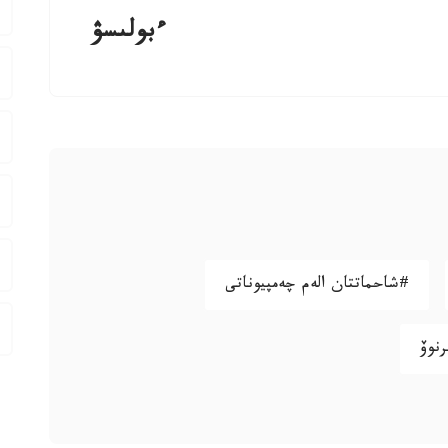
ءبولىسۋ
#شاحماتتان الەم چەمپيوناتى
نوۆ