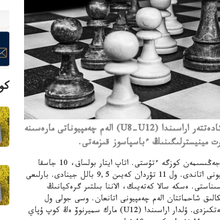
كوپ
يتاليانىڭ مونتەسيلۆانو قالاسىندا شاحماتتان كادەتتەر اراسىندا (U8-U12) الەم چەمپيوناتى مارەسىنە
ت مينيسترلىگىنىڭ ءباسپاسوز قىزمەتى.
بيىلعى باسەكەدە دە ءبىزدىڭ شاحماتشىلار ايرىقشا جەڭىسىمەن كوزگە ءتۇستى. اتاپ ايتار بولساق، 10 جاسقا
دەيىنگى جاس ساناتىندا الاننا بەرىكقىزى الەم چەمپيونى اتاندى. ول 11 تۋردان كەيىن 9,5 بالل جينادى. بارلىعى
ەسكە سالا كەتەيىك، الاننا بىلتىر گرەكيانىڭ
تتا كلاسسيكالىق شاحماتتان الەم چەمپيونى اتانعان. وسى جولى ول
ەتكىزدى.
ۇلدار اراسىندا (U12) مارك سميرنوۆ ەڭ كوپ ۇپاي