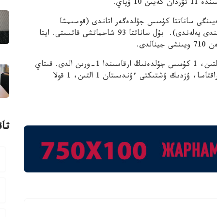
1 ۇپاي.
اسىمىز حانزادا امانجول 12 جاسقا دەيىنگى ساناتتا كۇمىس جۇلدەگەر اتاندى (قوسىمشا
 بۇل ساناتتا 93 شاحماتشى قاتىستى.
ايتا
جالپى كوماندالىق ەسەپتە قازاقستان كومانداسى 2 التىن، 1 كۇمىس جۇلدەنىڭ ارقاسىندا 1-ورىن الدى. قىتاي
شاحماتشىلارى 2-ءشى (2 التىن، 1 قولا) ساتىعا تۇراقتاسا، ۇزدىك ۇشتىكتى ءۇندىستان 1 التىن، 1 قولا
تاق