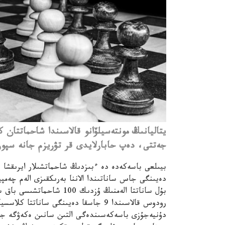
جەتتى، دەپ حابارلايدى قر تۋريزم جانە سپور
بۇل ساناتتا الەمنىڭ ۇزدىك 100 شاحماتشىسى باق سىناستى.
رودوس قالاسىندا 9 جاسقا دەيىنگى سانا
دۇنيەجۇزى باسەكەسىندەگى التىن سانىن ەكەۋگە ج