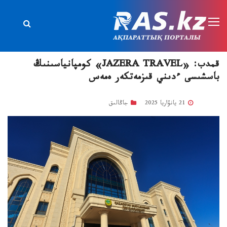
قمدب: «JAZERA TRAVEL» كومپانياسىنىڭ
باسشىسى ءدىني قىزمەتكەر ەمەس
21 يانۆاريا 2025
جاڭالىق