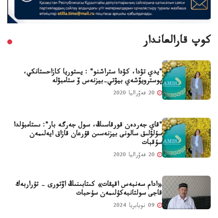
كوپ قارالعاندار
"يدي تۋدا، كۋدا ستراشنو" : يستوريا كازاحستانكي،
پوسترويۆشەي بيۋتي-بيزنەس ۆ ستامبۋلە
20 فەۆراليا 2020
"قاي جەردەن قورقاسىڭ، سول جەرگە بار": ىستامبۇلدا
سۇلۋلىق سالونى بيزنەسىن قۇرعان قازاق ايەلىمەن
سۇقبات
20 فەۆراليا 2020
«ادام سەنبەس اقيقات» كىتابىنىڭ اۆتورى - تۇراربەك
قاجى سولتانبەكۇلىمەن سۇحبات
09 نويابريا 2024