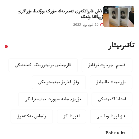
الاش قايراتكەرى تەمىربەك جۇرگەنوۆتىڭ مۇرالارى
ۇرپاققا ونەگە
26 نويابريا 2023
تاقىرىپتار
قاسىم-جومارت توقاەۆ
قارجىلىق مونيتورينگ اگەنتتىگى
نۇرلىبەك نالىباەۆ
وقۋ-اعارتۋ مينيسترلىگى
استانا اكىمدىگى
تۋريزم جانە سپورت مينيسترلىگى
قىزىلوردا وبلىسى
اقوردا.كز
ولجاس بەكتەنوۆ
Polisia.kz