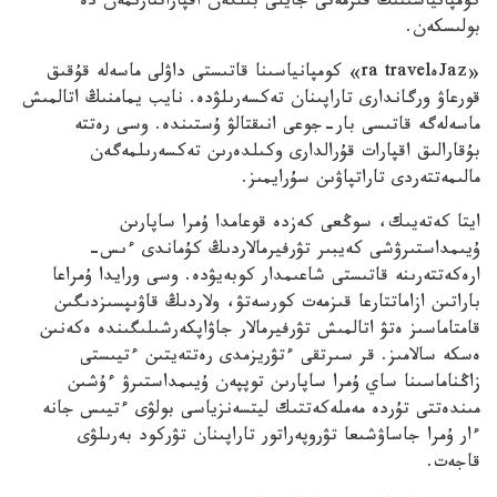
كومپانياسىنىڭ قىزمەتى جايلى بىلگەن اقپاراتتارىمەن دە
بولىسكەن.
«Jazەra travel» كومپانياسىنا قاتىستى داۋلى ماسەلە قۇقىق
قورعاۋ ورگاندارى تاراپىنان تەكسەرىلۋدە. نايب يمامنىڭ اتالمىش
ماسەلەگە قاتىسى بار-جوعى انىقتالۋ ۇستىندە. وسى رەتتە
بۇقارالىق اقپارات قۇرالدارى وكىلدەرىن تەكسەرىلمەگەن
مالىمەتتەردى تاراتپاۋىن سۇرايمىز.
ايتا كەتەيىك، سوڭعى كەزدە قوعامدا ۇمرا ساپارىن
ۇيىمداستىرۋشى كەيبىر تۋرفيرمالاردىڭ كۇماندى ءىس-
ارەكەتتەرىنە قاتىستى شاعىمدار كوبەيۋدە.
وسى ورايدا ۇمراعا
باراتىن ازاماتتارعا قىزمەت كورسەتۋ، ولاردىڭ قاۋىپسىزدىگىن
قامتاماسىز ەتۋ اتالمىش تۋرفيرمالار جاۋاپكەرشىلىگىندە ەكەنىن
ەسكە سالامىز. قر سىرتقى ءتۋريزمدى رەتتەيتىن ءتيىستى
زاڭناماسىنا ساي ۇمرا ساپارىن توپپەن ۇيىمداستىرۋ ءۇشىن
مىندەتتى تۇردە مەملەكەتتىك ليتسەنزياسى بولۋى ءتيىس جانە
ءار ۇمرا جاساۋشىعا تۋروپەراتور تاراپىنان تۋركود بەرىلۋى
قاجەت.