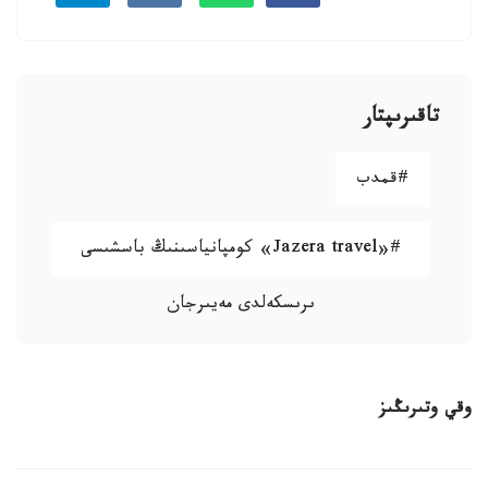
تاقىرىپتار
#قمدب
#«Jazera travel» كومپانياسىنىڭ باسشىسى
ىرىسكەلدى مەيىرجان
وقي وتىرىڭىز