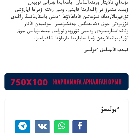
مۇنداي تالاپتار ورىندالماعان جاعدايدا ۇمرانى توپپەن
ۇيىمداستىرۋ قر زاڭدارىنا قايشى. وسى رەتتە ۇمراعا اپارۋشى
تۋرفيرمالاردىڭ قىزمەتىن قاداعالاۋعا ءدىني باسقارمانىڭ زاڭدى
قۇزىرەتى جوق ەكەندىگىن جەتكىزەمىز. سونىمەن قاتار
وتانداستارىمىزدى رەسمي تۋروپەراتورلىق ليتسەنزياسى جوق
تۋركومپانيالارمەن ۇمرا ساپارىنا بارماۋعا شاقىرامىز.
قمدب قاجىلىق ءبولىمى
ءبولىسۋ