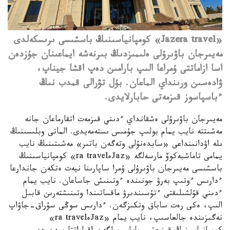
«Jazera travel» كومپانياسىنىڭ باسشىسى ىرىسكەلدى
مەيىرجان باۋىرۇلى ەلىمىزدىڭ بىرنەشە ايماعىنان جۇزدەن
اسا ازاماتتى ۇمراعا الىپ بارامىن دەپ اقشا جيناپ،
ۋادەسىن ورىنداي الماعان. بۇل تۋرالى قمدب نىڭ
ءباسپاسوز قىزمەتى حابارلايدى.
مەيىرجان باۋىرۇلى ەشقانداي ءدىني قىزمەت اتقارماعان جانە
مەشىتتە نايب يمام بولىپ جۇمىس ىستەمەيدى.
الماتى وبلىسىنىڭ
ىلە اۋدانىنداعى «سابدەنۇلى وتەگەن باتىر» مەشىتىنىڭ نايب
يمامى تاماشبەكوۆ مارسەلگە «Jazەra travel» كومپانياسىنىڭ
باسشىسى مەيىرجان باۋىرۇلى ۇمرا ساپارىنا نيەت ەتكەن جاندارعا
ءدارىس ءوتىپ بەرۋ جونىندە ءوتىنىش جاساعان. نايب يمام
ءدىني قۇلشىلىقتى ءتۇسىندىرۋ ماقساتىندا وتىنىشتەرىن قابىل
الىپ، ەكى رەت ساباق وتكىزگەن. ءدارىس سوڭى سۇراق-جاۋاپ
نەگىزىندە جالعاسىپ، نايب يمام «Jazەra travel»