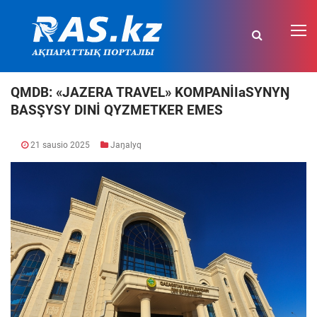
QMDB: «JAZERA TRAVEL» KOMPANİIаSYNYŊ
BASŞYSY DINİ QYZMETKER EMES
21 sausio 2025
Jaŋalyq