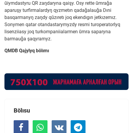
ūiymdastyru QR zaŋdaryna qaişy. Osy rette ūmraǧa
aparuşy turfirmalardyŋ qyzmetın qadaǧalauǧa Dıni
basqarmanyŋ zaŋdy qūzıretı joq ekendıgın jetkızemız.
Sonymen qatar otandastarymyzdy resmi turoperatorlyq
lisenziiasy joq turkompaniialarmen ūmra saparyna
barmauǧa şaqyramyz.
QMDB Qajylyq bölımı
Bölısu