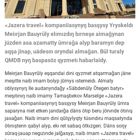
«Jazera travel» kompaniiasynyŋ basşysy Yryskeldı
Meiırjan Bauyrūly elımızdıŋ bırneşe aimaǧynan
jüzden asa azamatty ūmraǧa alyp baramyn dep
aqşa jinap, uädesın oryndai almaǧan. Būl turaly
QMDB nyŋ baspasöz qyzmetı habarlaidy.
Meiırjan Bauyrūly eşqandai dıni qyzmet atqarmaǧan jäne
meşıtte naib imam bolyp jūmys ıstemeidı.
Almaty
oblysynyŋ Ile audanyndaǧy «Säbdenūly Ötegen batyr»
meşıtınıŋ naib imamy Tamaşbekov Marselge «Jazera
travel» kompaniiasynyŋ basşysy Meiırjan Bauyrūly ūmra
saparyna niet etken jandarǧa därıs ötıp beru jönınde ötınış
jasaǧan. Naib imam dıni qūlşylyqty tüsındıru maqsatynda
ötınışterın qabyl alyp, ekı ret sabaq ötkızgen. Därıs soŋy
sūraq-jauap negızınde jalǧasyp, naib imam «Jazera travel»