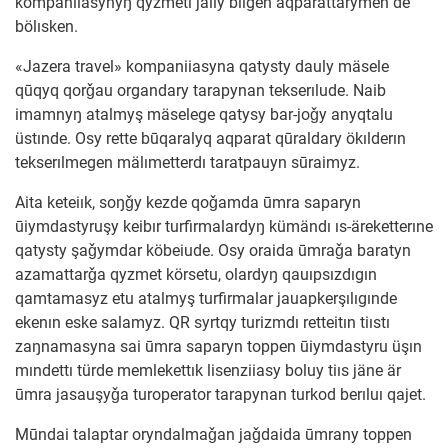
kompaniiasynyŋ qyzmetı jaily bılgen aqparattarymen de
bölısken.
«Jazera travel» kompaniiasyna qatysty dauly mäsele
qūqyq qorǧau organdary tarapynan tekserılude. Naib
imamnyŋ atalmyş mäselege qatysy bar-joǧy anyqtalu
üstınde. Osy rette būqaralyq aqparat qūraldary ökılderın
tekserılmegen mälımetterdı taratpauyn sūraimyz.
Aita keteiık, soŋǧy kezde qoǧamda ūmra saparyn
ūiymdastyruşy keibır turfirmalardyŋ kümändı ıs-äreketterıne
qatysty şaǧymdar köbeiude.
Osy oraida ūmraǧa baratyn
azamattarǧa qyzmet körsetu, olardyŋ qauıpsızdıgın
qamtamasyz etu atalmyş turfirmalar jauapkerşılıgınde
ekenın eske salamyz. QR syrtqy turizmdı retteitın tiıstı
zaŋnamasyna sai ūmra saparyn toppen ūiymdastyru üşın
mındettı türde memlekettık lisenziiasy boluy tiıs jäne är
ūmra jasauşyǧa turoperator tarapynan turkod berıluı qajet.
Mūndai talaptar oryndalmaǧan jaǧdaida ūmrany toppen