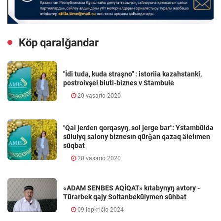
Köp qaralǧandar
"İdi tuda, kuda straşno" : istoriia kazahstanki,
postroivşei biuti-biznes v Stambule
20 vasario 2020
"Qai jerden qorqasyŋ, sol jerge bar": Ystambūlda
sūlulyq salony biznesın qūrǧan qazaq äielımen
sūqbat
20 vasario 2020
«ADAM SENBES AQİQAT» kıtabynyŋ avtory -
Tūrarbek qajy Soltanbekūlymen sūhbat
09 lapkričio 2024