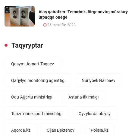
Alaş qairatkerı Temırbek Jürgenovtıŋ mūralary
ūrpaqqa önege
26 lapkričio 2023
Taqyryptar
Qasym-Jomart Toqaev
Qarjylyq monitoring agenttıgı
Nūrlybek Nälıbaev
Oqu-Aǧartu ministrlıgı
Astana äkımdıgı
Turizm jäne sport ministrlıgı
Qyzylorda oblysy
Aqorda.kz
Oljas Bektenov
Polisia.kz