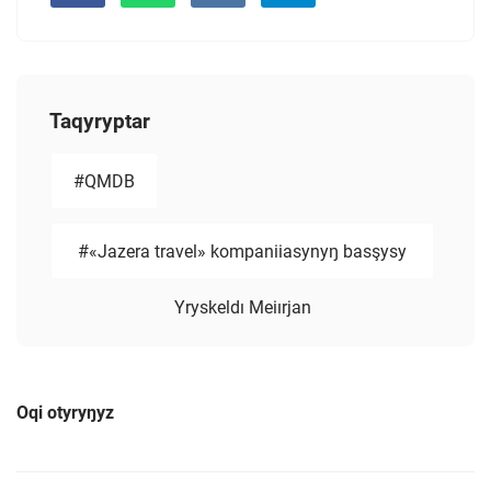
Taqyryptar
#QMDB
#«Jazera travel» kompaniiasynyŋ basşysy
Yryskeldı Meiırjan
Oqi otyryŋyz