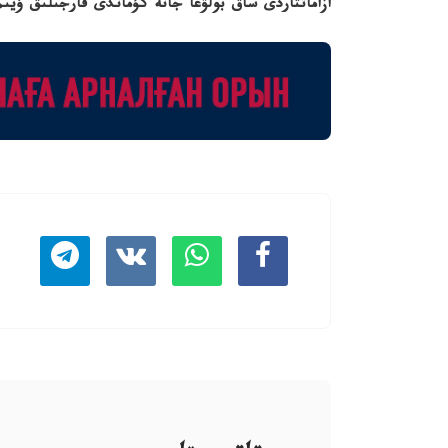
ازاماتتاردى ساق بولۋعا جانە كۇماندى قارجىلىق ۇيىمد