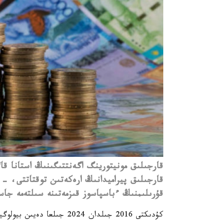
قۇرىلىمنىڭ ءباسپاسوز قىزمەتىنە سىلتەمە جا
كۇدىكتى 2016 جىلدان 2024 ج