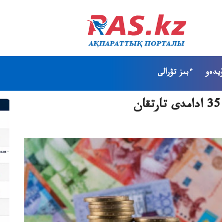
يدەو
ءبىز تۋرالى