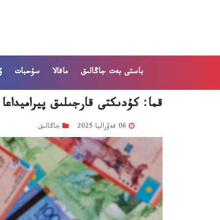
باستى بەت
جاڭالىق
ماقالا
سۇحبات
ۆ
قما: كۇدىكتى قارجىلىق پيراميداعا 35 ادامدى تارتقان
06 فەۆراليا 2025
جاڭالىق