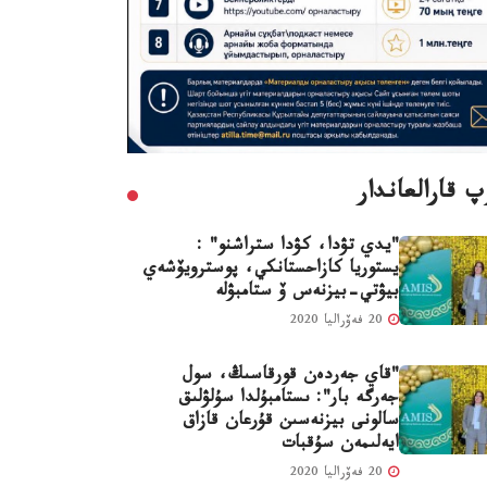
 قارالعاندار
"يدي تۋدا، كۋدا ستراشنو" :
يستوريا كازاحستانكي، پوسترويۆشەي
بيۋتي-بيزنەس ۆ ستامبۋلە
20 فەۆراليا 2020
"قاي جەردەن قورقاسىڭ، سول
جەرگە بار": ىستامبۇلدا سۇلۋلىق
سالونى بيزنەسىن قۇرعان قازاق
ايەلىمەن سۇقبات
20 فەۆراليا 2020