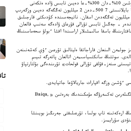
سالىمشىلاردى تارتىپ، ولارعا ءار جاڭا قاتىسۋشى ءۇشىن 10%-دان 300%-عا دەيىن تابىس ۋادە ەتكەنى
سالىم سوماسى ماركەتينگتىك ستراتەگياعا بايلانىستى 7 500-دەن 2 ميلليون تەڭگەگە دەيىن وزگەرىپ
ناتيجەسىندە كۇدىكتى قارجىلىق
ندەر – جەڭىل تابىس تۋرالى قۇرعاق ۋادەگە سەنىپ قالعان
اقتارىنىڭ باسقا سالىمشىلار اراسىندا اقشا ءبولۋ سحەماسىنىڭ
 جولمەن الىنعان قاراجاتقا ەليتالىق تۇرعىن ءۇي كەشەنىنەن
سوتتىڭ سانكتسياسىمەن اتالعان پاتەرگە تىيىم
ىستى مىنەز-قۇلقى تۋرالى قولحات» تۇرىندەگى بۇلتارتپاۋ
.
تاق
ايتا كەتەيىك، اگەنتتىكتە قارجى پيراميدالارىنىڭ بەلگىلەرىن تەكسەرۋگە مۇمكىندىك بەرەتىن «Baiqa,
ڭ ارەكەتىنە تاپ بولسا، تۇرعىلىقتى جەرىڭىز بويىنشا
نۋدى سۇرايمىز.