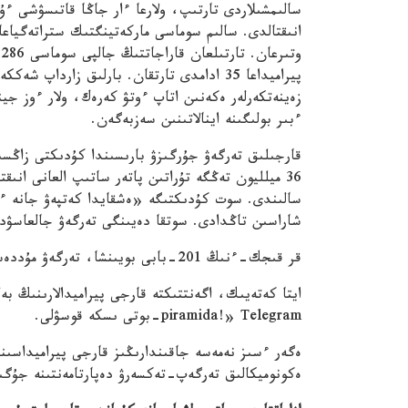
انىقتالدى.
وتىرعان.
تارتىلعان قاراجاتتىڭ جالپى سوماسى 286 ميلليون تەڭگەدەن اسقان.
پيراميداعا 35 ادامدى تارتقان.
بارلىق زارداپ شەككە
زەينەتكەرلەر ەكەنىن اتاپ ءوتۋ كەرەك، ولار ءوز جين
ءبىر بولىگىنە اينالاتىنىن سەزبەگەن.
قارجىلىق تەرگەۋ جۇرگىزۋ بارىسىندا كۇدىكتى زاڭسىز
36 ميلليون تەڭگە تۇراتىن پاتەر ساتىپ العانى انىقتالدى.
سالىندى.
سوت كۇدىكتىگە «ەشقايدا كەتپەۋ جانە ءتي
شاراسىن تاڭدادى.
سوتقا دەيىنگى تەرگەۋ جالعاسۋدا
قر قىجك-ءنىڭ 201-بابى بويىنشا، تەرگەۋ مۇددەسى ءۇشىن وزگە اقپارات جاريالاۋعا جاتپايدى.
piramida!» Telegram-بوتى ىسكە قوسۋلى.
ەگەر ءسىز نەمەسە جاقىندارىڭىز قارجى پيراميداسىنى
ەكونوميكالىق تەرگەپ-تەكسەرۋ دەپارتامەنتىنە جۇگى