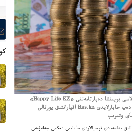
كوپ
قارجىلىق مونيتورينگ اگەنتتىگىنىڭ استانا قالاسى بويىنشا دەپارتامەنتى «Happy Life KZ»
قارجىلىق پيراميدانىڭ ارەكەتىن توقتاتتى، - دەپ حابارلايدى Ras.kz اقپاراتتىق پورتالى
ساي وتىرىپ
ىلعا دەيىن بيولوگيالىق بەلسەندى قوسپالاردى ساتامىن دەگەن جەلەۋمەن