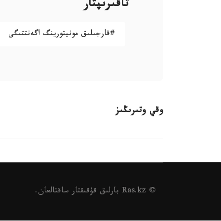
تاقىرىپتار
#قارجىلىق مونيتورينگ اگەنتتىگى
وقي وتىرىڭىز
© Ras.kz بارلىق قۇقىقتار ساقتالعان.