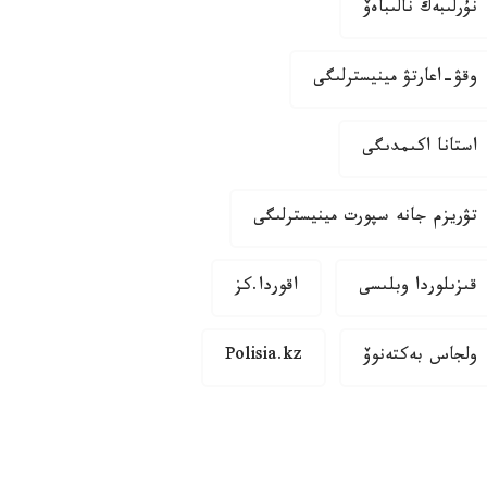
نۇرلىبەك نالىباەۆ
وقۋ-اعارتۋ مينيسترلىگى
استانا اكىمدىگى
تۋريزم جانە سپورت مينيسترلىگى
قىزىلوردا وبلىسى
اقوردا.كز
ولجاس بەكتەنوۆ
Polisia.kz