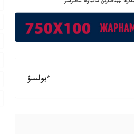
ارعا جيناقتارىن سالماۋعا شاقىرامىز
ءبولىسۋ