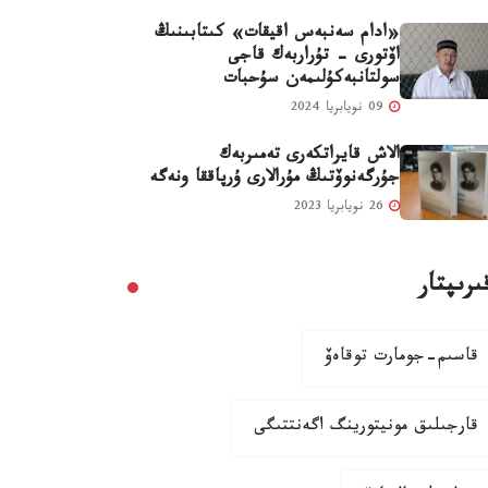
«ادام سەنبەس اقيقات» كىتابىنىڭ
اۆتورى - تۇراربەك قاجى
سولتانبەكۇلىمەن سۇحبات
09 نويابريا 2024
الاش قايراتكەرى تەمىربەك
جۇرگەنوۆتىڭ مۇرالارى ۇرپاققا ونەگە
26 نويابريا 2023
ىرىپتار
قاسىم-جومارت توقاەۆ
قارجىلىق مونيتورينگ اگەنتتىگى