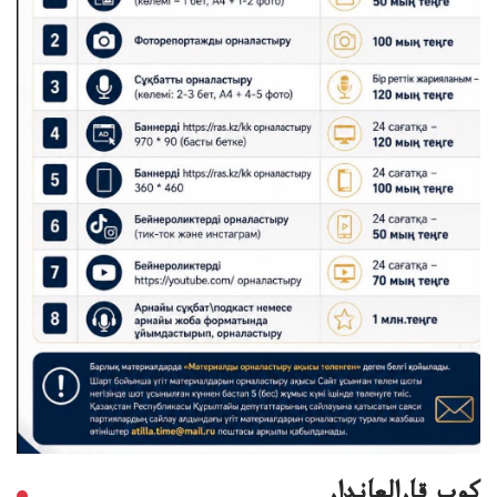
كوپ قارالعاندار