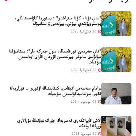
"يدي تۋدا، كۋدا ستراشنو" : يستوريا كازاحستانكي،
پوسترويۆشەي بيۋتي-بيزنەس ۆ ستامبۋلە
20 فەۆراليا 2020
"قاي جەردەن قورقاسىڭ، سول جەرگە بار": ىستامبۇلدا
سۇلۋلىق سالونى بيزنەسىن قۇرعان قازاق ايەلىمەن
سۇقبات
20 فەۆراليا 2020
«ادام سەنبەس اقيقات» كىتابىنىڭ اۆتورى - تۇراربەك
قاجى سولتانبەكۇلىمەن سۇحبات
09 نويابريا 2024
الاش قايراتكەرى تەمىربەك جۇرگەنوۆتىڭ مۇرالارى
ۇرپاققا ونەگە
26 نويابريا 2023