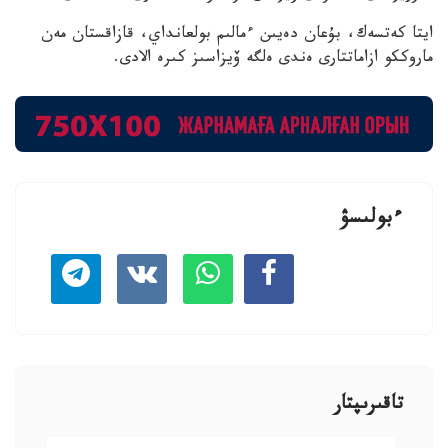
ايتا كەتسەك، بۇعان دەيىن ءمالىم بولعانداي، قازاقستان مەن
ماروككو ازاماتتارى ەندى ەلگە ۆيزاسىز كىرە الادى.
ءبولىسۋ
تاقىرىپتار