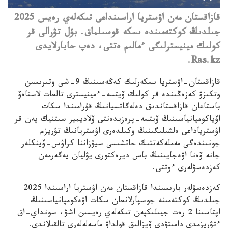
قازاقستان مەن اۋستريا اراسىنداعى تىكەلەي رەيس 2025
جىلدىڭ كوكتەمىندە ىسكە قوسىلماق. بۇل تۋرالى قر
كولىك مينيسترلىگى ءمالىم ەتتى، دەپ حابارلايدى
Ras.kz.
قازاقستان-اۋستريا ىسكەرلىك كەڭەسىنىڭ 9-شى وتىرىسىن
وتكىزۋ كەزەڭىندە قر كولىك ۆيتسە-ءمينيسترى تالعات لاستاەۆ
باستاعان قازاقستاندىق دەلەگاتسيانىڭ قۇرامىندا سكات
اۆياكومپانياسىنىڭ ۆيتسە-پرەزيدەنتى ۆلاديمير سىتنيك پەن قر
اۋسترياداعى ەلشىلىگىنىڭ وكىلدەرى اۋستريانىڭ تۋريزم
جونىندەگى مەملەكەتتىك حاتشىسى سيۋزاننا كراۋس-ۆينكلەر
جانە ۆەنا اۋەجايىنىڭ باس ديرەكتورى يۋليان يەگەرمەن
كەزدەسۋلەرى ءوتتى.
كەزدەسۋلەر بارىسىندا قازاقستان مەن اۋستريا اراسىندا 2025
جىلدىڭ كوكتەمىنە جوسپارلانعان سكات اۋەكومپانياسىنىڭ
اپتاسىنا 2 رەت جيىلىكپەن تىكەلەي رەيسىن اشۋ، سونداي-اق
ءتۋريزمدى دامىتۋدى ۆيزالىق قولداۋ ماسەلەلەرى تالقىلاندى.