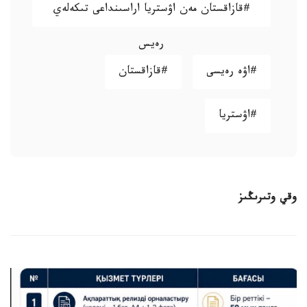
#قازاقستان مەن اۋستريا اراسىنداعى تىكەلەي
رەيس
#اۋە رەيسى
#قازاقستان
#اۋستريا
وقي وتىرىڭىز