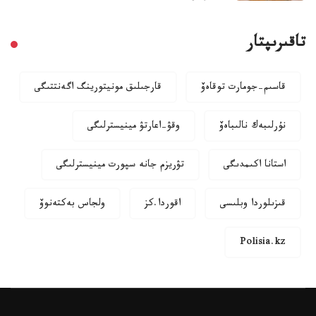
تاقىرىپتار
قاسىم-جومارت توقاەۆ
قارجىلىق مونيتورينگ اگەنتتىگى
نۇرلىبەك نالىباەۆ
وقۋ-اعارتۋ مينيسترلىگى
استانا اكىمدىگى
تۋريزم جانە سپورت مينيسترلىگى
قىزىلوردا وبلىسى
اقوردا.كز
ولجاس بەكتەنوۆ
Polisia.kz