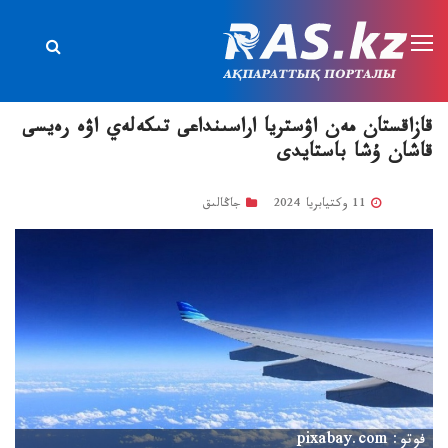
قازاقستان مەن اۋستريا اراسىنداعى تىكەلەي اۋە رەيسى
قاشان ۇشا باستايدى
11 وكتيابريا 2024
جاڭالىق
فوتو: pixabay.com