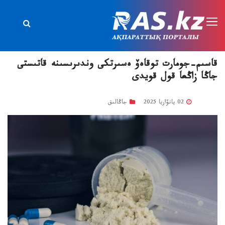
قاسىم-جومارت توقاەۆ ەسىرتكى وندىرىسىنە قاتىستى
جاڭا زاڭعا قول قويدى
02 يانۆاريا 2025
جاڭالىق