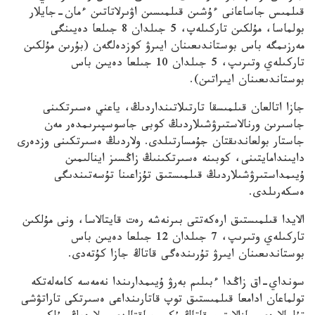
قىلمىس جاساعانى ءۇشىن قىلمىسىن اۋىرلاتاتىن ءمان-جايلار
بولماسا، مۇلكىن تاركىلەپ، 5 جىلدان 8 جىلعا دەيىنگى
مەرزىمگە باس بوستاندىعىنان ايىرۋ كوزدەلگەن (بۇرىن مۇلكىن
تاركىلەي وتىرىپ، 5 جىلدان 10 جىلعا دەيىن باس
بوستاندىعىنان ايىراتىن).
جازا اتالعان قىلمىسقا تارتىلاتىنداردىڭ، ياعني ەسىرتكىنى
جاسىرىن ورنالاستىرۋشىلاردىڭ كوبى جاسوسپىرىمدەر مەن
جاستار بولعاندىقتان جۇمسارتىلدى. ولاردىڭ ەسىرتكىنى وزدەرى
دايىندامايتىنى، كوبىنە ەسىرتكىنىڭ زاڭسىز اينالىمىن
ۇيىمداستىرۋشىلاردىڭ قىلمىستىق تۇزاعىنا تۇسەتىندىگى
ەسكەرىلدى.
الايدا قىلمىستىق ارەكەتتى بىرنەشە رەت قايتالاسا، ونى مۇلكىن
تاركىلەي وتىرىپ، 7 جىلدان 12 جىلعا دەيىن باس
بوستاندىعىنان ايىرۋ تۇرىندەگى قاتاڭ جازا كۇتەدى.
سونداي-اق زاڭدا ءبىلىم بەرۋ ۇيىمدارىندا نەمەسە كامەلەتكە
تولماعان ادامعا قىلمىستىق توپ قاتارىنداعى ەسىرتكى تاراتۋشى