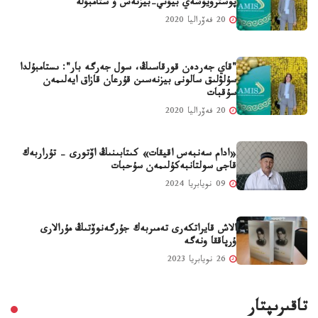
پوسترويۆشەي بيۋتي-بيزنەس ۆ ستامبۋلە
20 فەۆراليا 2020
"قاي جەردەن قورقاسىڭ، سول جەرگە بار": ىستامبۇلدا
سۇلۋلىق سالونى بيزنەسىن قۇرعان قازاق ايەلىمەن
سۇقبات
20 فەۆراليا 2020
«ادام سەنبەس اقيقات» كىتابىنىڭ اۆتورى - تۇراربەك
قاجى سولتانبەكۇلىمەن سۇحبات
09 نويابريا 2024
الاش قايراتكەرى تەمىربەك جۇرگەنوۆتىڭ مۇرالارى
ۇرپاققا ونەگە
26 نويابريا 2023
تاقىرىپتار