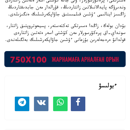
ەسىرتكى، پرەكۋرسورلار، ۋلى جانە كۇشتى اسەر ەتەتىن زاتتاردى
وندىرۋگە پايدالانىلاتىن زاتتاردىڭ، قۇرالدار مەن جابدىقتاردىڭ
زاڭسىز اينالىمى ءۇشىن قىلمىستىق جاۋاپكەرشىلىك ەنگىزىلدى.
بۇدان بولەك، زاڭدا ەسىرتكى تەكتەستەر، پسيحوتروپتىق زاتتار،
سونداي-اق پرەكۋرسورلار مەن كۇشتى اسەر ەتەتىن زاتتاردى
قولدانۋ ەرەجەلەرىن بۇزعانى ءۇشىن جاۋاپكەرشىلىك بەلگىلەندى.
ءبولىسۋ