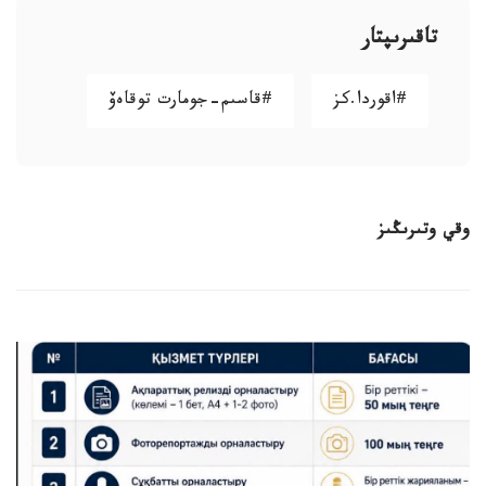
تاقىرىپتار
#اقوردا.كز
#قاسىم-جومارت توقاەۆ
وقي وتىرىڭىز