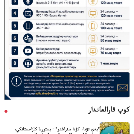
كوپ قارالعاندار
"يدي تۋدا، كۋدا ستراشنو" : يستوريا كازاحستانكي،