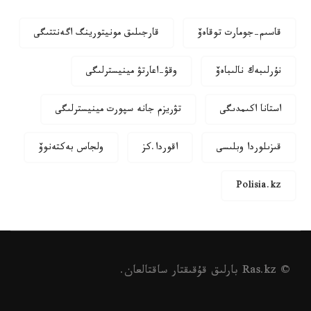
قاسىم-جومارت توقاەۆ
قارجىلىق مونيتورينگ اگەنتتىگى
نۇرلىبەك نالىباەۆ
وقۋ-اعارتۋ مينيسترلىگى
استانا اكىمدىگى
تۋريزم جانە سپورت مينيسترلىگى
قىزىلوردا وبلىسى
اقوردا.كز
ولجاس بەكتەنوۆ
Polisia.kz
© Ras.kz بارلىق قۇقىقتار ساقتالعان.