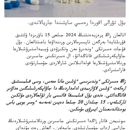
بۇل تۋرالى اقوردا رەسمي سايتىندا جاريالاندى.
اتالعان زاڭ پرەزيدەنتتىڭ 2024 جىلعى 15 ناۋرىزدا ۇلتتىق
قۇرىلتايدا بەرگەن تاپسىرمالارىن ورىنداۋعا باعىتتالعان. بۇل
قۇجات ەسىرتكى ءوندىرۋ مەن وتكىزۋدى ۇيىمداستىرۋشىلارعا
جاۋاپكەرشىلىكتى قاتاڭداتۋ، ال ەسىرتكىنى جاسىرىن
ورنالاستىرۋشىلارعا قولدانىلاتىن شارالاردى جۇمسارتۋدى
قاراستىرادى.
زاڭ ەسىرتكى ءوندىرىسى ءۇشىن عانا ەمەس، وسى قىلمىستىق
ارەكەت ءۇشىن لاۋازىمدى ادامداردىڭ دا جاۋاپكەرشىلىگىن ەداۋىر
قاتاڭداتتى. ەندى بۇل قىلمىسقا قاتىسى بار تۇلعالاردى مۇلكىن
تاركىلەپ، 15 جىلدان 20 جىلعا دەيىن نەمەسە ءومىر بويى باس
بوستاندىعىنان ايىرۋى مۇمكىن.
سونىمەن قاتار زاڭدا ەسىرتكىنى جاسىرىن ورنالاستىرۋشىلاردىڭ
جازاسى ازداپ جۇمسارتىلدى. ماسەلەن، العاش رەت مۇنداي