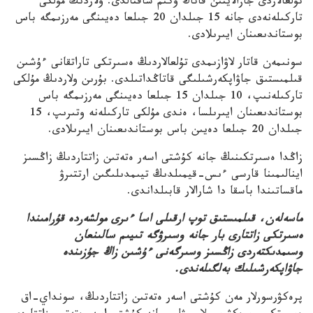
تۇلعالاردى جازالايتىن قاتاڭ ۇكىم ساقتالدى. ولاردىڭ مۇلكى
تاركىلەنەدى جانە 15 جىلدان 20 جىلعا دەيىنگى مەرزىمگە باس
بوستاندىعىنان ايىرىلادى.
سونىمەن قاتار لاۋازىمدى تۇلعالاردىڭ ەسىرتكى تاراتقانى ءۇشىن
قىلمىستىق جاۋاپكەرشىلىگى قاتاڭداتىلدى. بۇرىن ولاردىڭ مۇلكى
تاركىلەنىپ، 10 جىلدان 15 جىلعا دەيىنگى مەرزىمگە باس
بوستاندىعىنان ايىرىلسا، ەندى مۇلكى تاركىلەنە وتىرىپ، 15
جىلدان 20 جىلعا دەيىن باس بوستاندىعىنان ايىرىلادى.
زاڭدا ەسىرتكىنىڭ جانە كۇشتى اسەر ەتەتىن زاتتاردىڭ زاڭسىز
اينالىمىنا قارسى ءىس-قيمىلدىڭ تيىمدىلىگىن ارتتىرۋ
ماقساتىندا باسقا دا شارالار قابىلداندى.
ماسەلەن، قىلمىستىق توپ ارقىلى اسا ءىرى مولشەردە قۇرامىندا
ەسىرتكى زاتتارى بار جانە وسىرۋگە تىيىم سالىنعان
وسىمدىكتەردى زاڭسىز وسىرگەنى ءۇشىن زاڭ جۇزىندە
جاۋاپكەرشىلىك بەلگىلەندى.
پرەكۋرسورلار مەن كۇشتى اسەر ەتەتىن زاتتاردىڭ، سونداي-اق