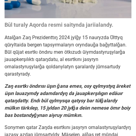
Būl turaly Aqorda resmi saitynda jariialandy.
Atalǧan Zaŋ Prezidenttıŋ 2024 jylǧy 15 nauryzda Ūlttyq
qūryltaida bergen tapsyrmalaryn oryndauǧa baǧyttalǧan.
Būl qūjat esırtkı öndıru men ötkızudı ūiymdastyruşylarǧa
jauapkerşılıktı qataŋdatu, al esırtkını jasyryn
ornalastyruşylarǧa qoldanylatyn şaralardy jūmsartudy
qarastyrady.
Zaŋ esırtkı öndırısı üşın ǧana emes, osy qylmystyq äreket
üşın lauazymdy adamdardyŋ da jauapkerşılıgın edäuır
qataŋdatty. Endı būl qylmysqa qatysy bar tūlǧalardy
mülkın tärkılep, 15 jyldan 20 jylǧa deiın nemese ömır boiy
bas bostandyǧynan aiyruy mümkın.
Sonymen qatar Zaŋda esırtkını jasyryn ornalastyruşylardyŋ
jazasy azdap jūmsartyldy. Mäselen, alǧaş ret mūndai