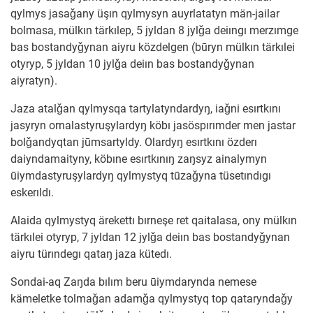
qylmys jasaǧany üşın qylmysyn auyrlatatyn män-jailar
bolmasa, mülkın tärkılep, 5 jyldan 8 jylǧa deiıngı merzımge
bas bostandyǧynan aiyru közdelgen (būryn mülkın tärkılei
otyryp, 5 jyldan 10 jylǧa deiın bas bostandyǧynan
aiyratyn).
Jaza atalǧan qylmysqa tartylatyndardyŋ, iaǧni esırtkını
jasyryn ornalastyruşylardyŋ köbı jasöspırımder men jastar
bolǧandyqtan jūmsartyldy. Olardyŋ esırtkını özderı
daiyndamaityny, köbıne esırtkınıŋ zaŋsyz ainalymyn
ūiymdastyruşylardyŋ qylmystyq tūzaǧyna tüsetındıgı
eskerıldı.
Alaida qylmystyq ärekettı bırneşe ret qaitalasa, ony mülkın
tärkılei otyryp, 7 jyldan 12 jylǧa deiın bas bostandyǧynan
aiyru türındegı qataŋ jaza kütedı.
Sondai-aq Zaŋda bılım beru ūiymdarynda nemese
kämeletke tolmaǧan adamǧa qylmystyq top qataryndaǧy