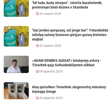
"İdi tuda, kuda straşno" : istoriia kazahstanki,
postroivşei biuti-biznes v Stambule
20 vasario 2020
"Qai jerden qorqasyŋ, sol jerge bar": Ystambūlda
sūlulyq salony biznesın qūrǧan qazaq äielımen
sūqbat
20 vasario 2020
«ADAM SENBES AQİQAT» kıtabynyŋ avtory -
Tūrarbek qajy Soltanbekūlymen sūhbat
09 lapkričio 2024
Alaş qairatkerı Temırbek Jürgenovtıŋ mūralary
ūrpaqqa önege
26 lapkričio 2023