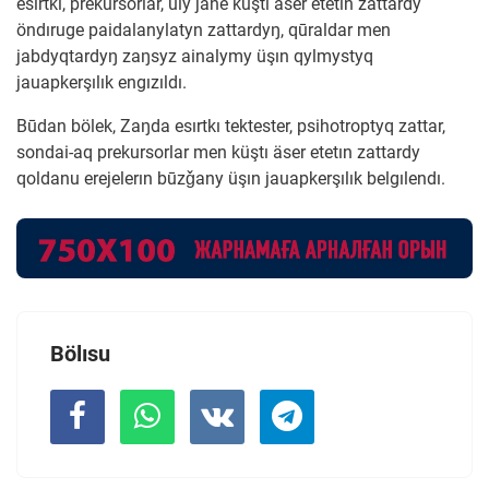
esırtkı, prekursorlar, uly jäne küştı äser etetın zattardy
öndıruge paidalanylatyn zattardyŋ, qūraldar men
jabdyqtardyŋ zaŋsyz ainalymy üşın qylmystyq
jauapkerşılık engızıldı.
Būdan bölek, Zaŋda esırtkı tektester, psihotroptyq zattar,
sondai-aq prekursorlar men küştı äser etetın zattardy
qoldanu erejelerın būzǧany üşın jauapkerşılık belgılendı.
Bölısu