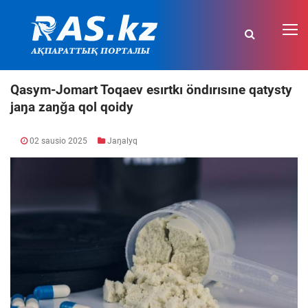
Qasym-Jomart Toqaev esırtkı öndırısıne qatysty
jaŋa zaŋǧa qol qoidy
02 sausio 2025
Jaŋalyq