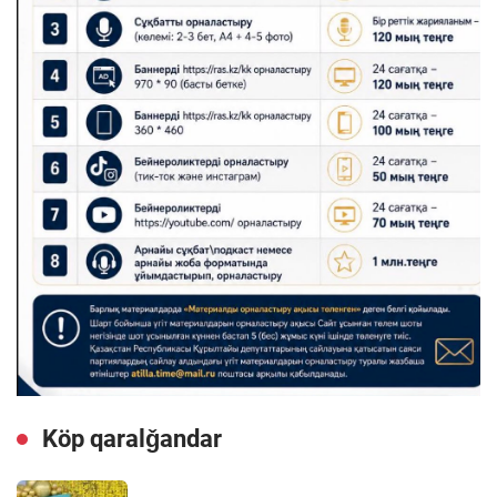
Köp qaralǧandar