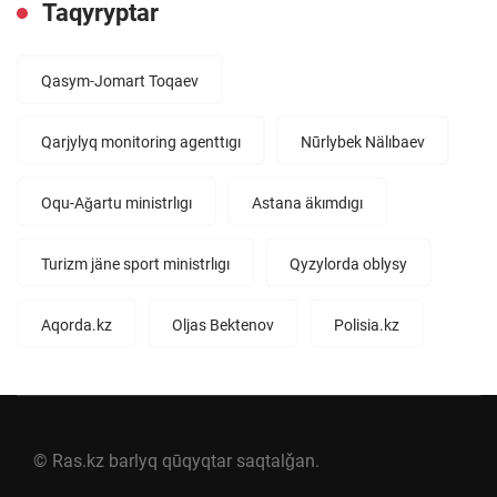
Taqyryptar
Qasym-Jomart Toqaev
Qarjylyq monitoring agenttıgı
Nūrlybek Nälıbaev
Oqu-Aǧartu ministrlıgı
Astana äkımdıgı
Turizm jäne sport ministrlıgı
Qyzylorda oblysy
Aqorda.kz
Oljas Bektenov
Polisia.kz
© Ras.kz barlyq qūqyqtar saqtalǧan.