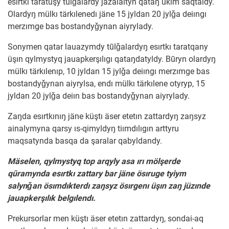
esırtkı taratuşy tūlǧalardy jazalaityn qataŋ ükım saqtaldy.
Olardyŋ mülkı tärkılenedı jäne 15 jyldan 20 jylǧa deiıngı
merzımge bas bostandyǧynan aiyrylady.
Sonymen qatar lauazymdy tūlǧalardyŋ esırtkı taratqany
üşın qylmystyq jauapkerşılıgı qataŋdatyldy. Būryn olardyŋ
mülkı tärkılenıp, 10 jyldan 15 jylǧa deiıngı merzımge bas
bostandyǧynan aiyrylsa, endı mülkı tärkılene otyryp, 15
jyldan 20 jylǧa deiın bas bostandyǧynan aiyrylady.
Zaŋda esırtkınıŋ jäne küştı äser etetın zattardyŋ zaŋsyz
ainalymyna qarsy ıs-qimyldyŋ tiımdılıgın arttyru
maqsatynda basqa da şaralar qabyldandy.
Mäselen, qylmystyq top arqyly asa ırı mölşerde
qūramynda esırtkı zattary bar jäne ösıruge tyiym
salynǧan ösımdıkterdı zaŋsyz ösırgenı üşın zaŋ jüzınde
jauapkerşılık belgılendı.
Prekursorlar men küştı äser etetın zattardyŋ, sondai-aq