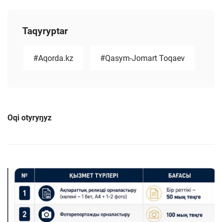
Taqyryptar
#Aqorda.kz
#Qasym-Jomart Toqaev
Oqi otyryŋyz