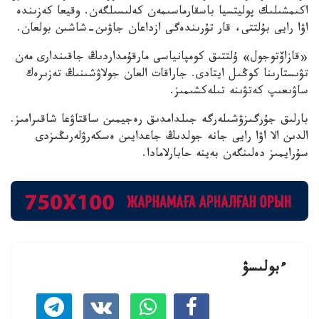
اكىمشىلىك پوليتسيا باسقارماسىمەن كەلىسىلگەن. وقيعا كەزىندە
اۋا رايى بۇلتتى، قار تۇرىندەگى ازداعان جاۋىن-شاشىن بولعان.
«قازاۆتوجول» ۇلتتىق كومپانياسى مارقۇمداردىڭ جاقىندارى مەن
تۋىستارىنا كوڭىل ايتادى. جاراقات العان جولاۋشىنىڭ تەزىرەك
ساۋىعىپ كەتۋىنە تىلەكشىمىز.
بارلىق جۇرگىزۋشىلەرگە جىلدامدىق رەجيمىن ساقتاۋعا شاقىرامىز.
الدىن الا اۋا رايى جانە جولدىڭ جاعدايىن ەسكەرۋلەرىڭىزدى
سۇرايمىز دەلىنگەن بەينە حابارلامادا.
ءبولىسۋ