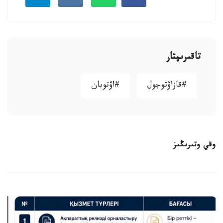
تاقىرىپتار
#قازاۆتوجول
#اۆتوبان
وقي وتىرىڭىز