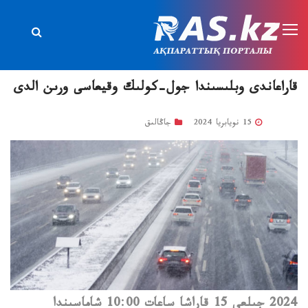
قاراعاندى وبلىسىندا جول-كولىك وقيعاسى ورىن الدى
15 نويابريا 2024
جاڭالىق
2024 جىلعى 15 قاراشا ساعات 10:00 شاماسىندا