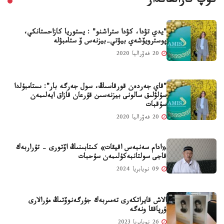
كوپ قارالعاندار
"يدي تۋدا، كۋدا ستراشنو" : يستوريا كازاحستانكي،
پوسترويۆشەي بيۋتي-بيزنەس ۆ ستامبۋلە
20 فەۆراليا 2020
"قاي جەردەن قورقاسىڭ، سول جەرگە بار": ىستامبۇلدا
سۇلۋلىق سالونى بيزنەسىن قۇرعان قازاق ايەلىمەن
سۇقبات
20 فەۆراليا 2020
«ادام سەنبەس اقيقات» كىتابىنىڭ اۆتورى - تۇراربەك
قاجى سولتانبەكۇلىمەن سۇحبات
09 نويابريا 2024
الاش قايراتكەرى تەمىربەك جۇرگەنوۆتىڭ مۇرالارى
ۇرپاققا ونەگە
26 نويابريا 2023