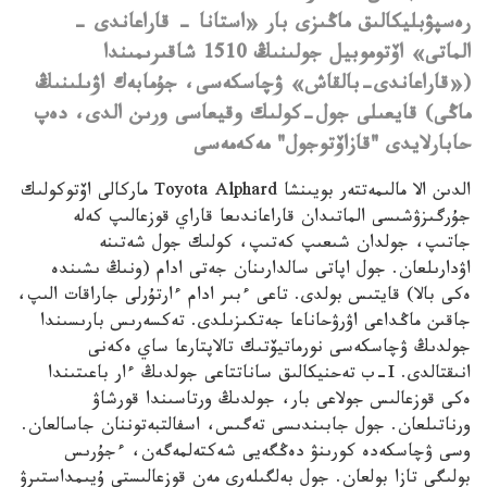
رەسپۋبليكالىق ماڭىزى بار «استانا – قاراعاندى –
الماتى» اۆتوموبيل جولىنىڭ 1510 شاقىرىمىندا
(«قاراعاندى-بالقاش» ۋچاسكەسى، جۇمابەك اۋىلىنىڭ
ماڭى) قايعىلى جول-كولىك وقيعاسى ورىن الدى، دەپ
حابارلايدى "قازاۆتوجول" مەكەمەسى
الدىن الا مالىمەتتەر بويىنشا Toyota Alphard ماركالى اۆتوكولىك
جۇرگىزۋشىسى الماتىدان قاراعاندىعا قاراي قوزعالىپ كەلە
جاتىپ، جولدان شىعىپ كەتىپ، كولىك جول شەتىنە
اۋدارىلعان.
جول اپاتى سالدارىنان جەتى ادام (ونىڭ ىشىندە
ەكى بالا) قايتىس بولدى. تاعى ءبىر ادام ءارتۇرلى جاراقات الىپ،
جاقىن ماڭداعى اۋرۋحاناعا جەتكىزىلدى.
تەكسەرىس بارىسىندا
جولدىڭ ۋچاسكەسى نورماتيۆتىك تالاپتارعا ساي ەكەنى
انىقتالدى. I-ب تەحنيكالىق ساناتتاعى جولدىڭ ءار باعىتىندا
ەكى قوزعالىس جولاعى بار، جولدىڭ ورتاسىندا قورشاۋ
ورناتىلعان. جول جابىندىسى تەگىس، اسفالتبەتوننان جاسالعان.
وسى ۋچاسكەدە كورىنۋ دەڭگەيى شەكتەلمەگەن، ءجۇرىس
بولىگى تازا بولعان. جول بەلگىلەرى مەن قوزعالىستى ۇيىمداستىرۋ