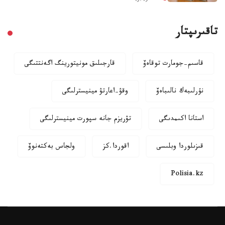
تاقىرىپتار
قاسىم-جومارت توقاەۆ
قارجىلىق مونيتورينگ اگەنتتىگى
نۇرلىبەك نالىباەۆ
وقۋ-اعارتۋ مينيسترلىگى
استانا اكىمدىگى
تۋريزم جانە سپورت مينيسترلىگى
قىزىلوردا وبلىسى
اقوردا.كز
ولجاس بەكتەنوۆ
Polisia.kz