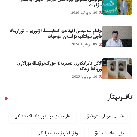
سۇلۋلىق سالونى بيزنەسىن قۇرعان قازاق ايەلىمەن
سۇقبات
20 فەۆراليا 2020
«ادام سەنبەس اقيقات» كىتابىنىڭ اۆتورى - تۇراربەك
قاجى سولتانبەكۇلىمەن سۇحبات
09 نويابريا 2024
الاش قايراتكەرى تەمىربەك جۇرگەنوۆتىڭ مۇرالارى
ۇرپاققا ونەگە
26 نويابريا 2023
تاقىرىپتار
قاسىم-جومارت توقاەۆ
قارجىلىق مونيتورينگ اگەنتتىگى
نۇرلىبەك نالىباەۆ
وقۋ-اعارتۋ مينيسترلىگى