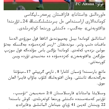
فوتو: FC Astana
ەلوردالىق «استانا» قازاقستان پرەمەر-ليگاسى
كوماندالارى اراسىنداعى ەل بىرىنشىلىگىنىڭ 24-تۋرىندا
«اقتوبەنى» جەڭىپ، ەكىنشى ورىنعا كوتەرىلدى.
استانالىق كوماندا بيىل چەمپيوندىق اتاققا قول سوزۋدى الدىنا
ماقسات ەتىپ وتىر. سوندىقتان ءاربىر كەزدەسۋدە جەڭىسكە جەتۋ
جولىن ىزدەپ كەلەدى. كوماندا بۇگىن باس جۇلدەگە قول سوزىپ
جۇرگەن «اقتوبەمەن» كەزدەسۋدە دە سەنىمدى تۇردە ويىن
كورسەتتى.
ماتچ بارىسىندا ۋسمان كامارا 8, نازمي گريپشي 17-مينۋتتا
مەرگەندىك تانىتتى. وعان اقتوبەلىك كلۋب جاۋاپ قايىرا العان
جوق.
وسىلايشا «استانا» قارسىلاسىنان 2:0 ەسەبىمەن ءتۇسىپ،
تۋرنير كەستەسىندە ەكىنشى ورىنعا كوتەرىلدى. كوش باسىندا
22 ويىننان كەيىن 41 ۇپاي جيناعان الماتىلىق «قايرات»