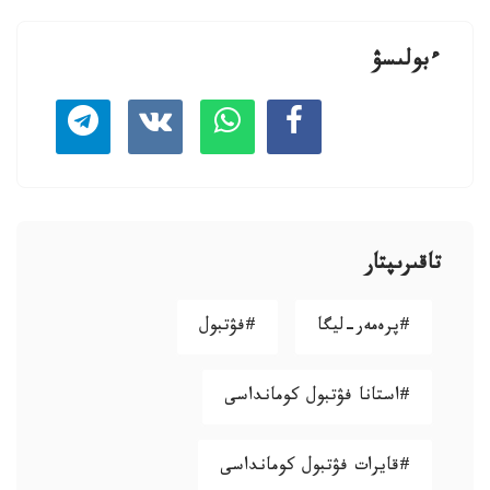
ءبولىسۋ
تاقىرىپتار
#پرەمەر-ليگا
#فۋتبول
#استانا فۋتبول كومانداسى
#قايرات فۋتبول كومانداسى