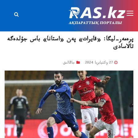
پرەمەر-ليگا: «قايرات» پەن «استانا» باس جۇلدەگە
تالاسادى
27 وكتيابريا 2024
جاڭالىق