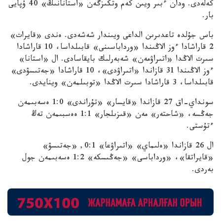
كەلەدى. ودان ءبىر ويىن كەم وتكىزگەن «استانانىڭ» 40 ۇپايى
بار.
باس جۇلدە تاعدىرىن الداعى ويىندار شەشەدى. ەندى «قايرات»
2 قاراشادا ءوز الاڭىندا «ورداباسىنى» قابىلداسا، 10 قاراشادا
سىرت الاڭدا «اتىراۋمەن» شەبەرلىك بايقاسادى. ال «استانا»
ءوز الاڭىندا 31 قازاندا «اتىراۋدى»، 10 قاراشادا «جەتىسۋدى»
قابىلداسا، 3 قاراشادا سىرت الاڭدا «توبىلمەن» وينايدى.
سونداي-اق 27 قازاندا «قايسار» «تۇراندى» 1:0 ەسەبىمەن
جەڭسە، «شاحتەر» مەن «قىزىلجار» 1:1 ەەسبىمەن تەڭ
ءتۇستى.
ال 26 قازاندا «ەلىماي» «اتىراۋعا» 0:1, «جەتىسۋ»
«قايراتقا»، «ورداباسى» «جەڭىسكە» 1:2 ەسەبىمەن جول
بەردى.