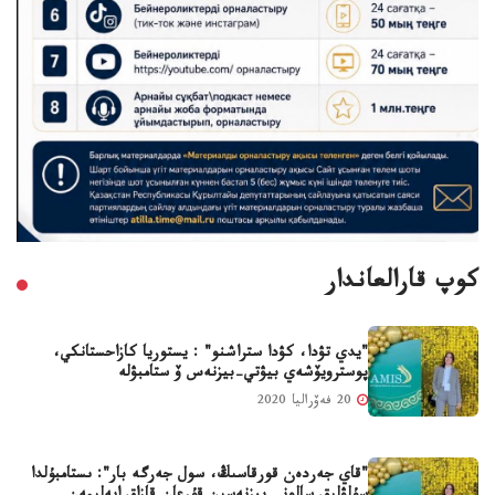
كوپ قارالعاندار
"يدي تۋدا، كۋدا ستراشنو" : يستوريا كازاحستانكي،
پوسترويۆشەي بيۋتي-بيزنەس ۆ ستامبۋلە
20 فەۆراليا 2020
"قاي جەردەن قورقاسىڭ، سول جەرگە بار": ىستامبۇلدا