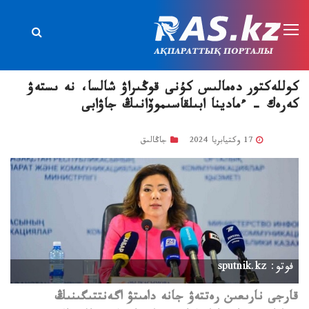
كوللەكتور دەمالىس كۇنى قوڭىراۋ شالسا، نە ىستەۋ
كەرەك – ءمادينا ابىلقاسىموۆانىڭ جاۋابى
17 وكتيابريا 2024
جاڭالىق
فوتو: sputnik.kz
قارجى نارىعىن رەتتەۋ جانە دامىتۋ اگەنتتىگىنىڭ