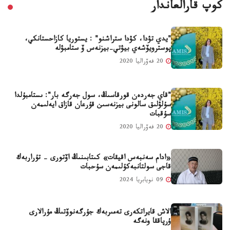
كوپ قارالعاندار
"يدي تۋدا، كۋدا ستراشنو" : يستوريا كازاحستانكي،
پوسترويۆشەي بيۋتي-بيزنەس ۆ ستامبۋلە
20 فەۆراليا 2020
"قاي جەردەن قورقاسىڭ، سول جەرگە بار": ىستامبۇلدا
سۇلۋلىق سالونى بيزنەسىن قۇرعان قازاق ايەلىمەن
سۇقبات
20 فەۆراليا 2020
«ادام سەنبەس اقيقات» كىتابىنىڭ اۆتورى - تۇراربەك
قاجى سولتانبەكۇلىمەن سۇحبات
09 نويابريا 2024
الاش قايراتكەرى تەمىربەك جۇرگەنوۆتىڭ مۇرالارى
ۇرپاققا ونەگە