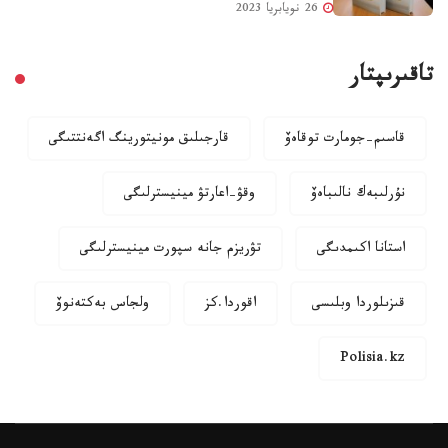
26 نويابريا 2023
تاقىرىپتار
قاسىم-جومارت توقاەۆ
قارجىلىق مونيتورينگ اگەنتتىگى
نۇرلىبەك نالىباەۆ
وقۋ-اعارتۋ مينيسترلىگى
استانا اكىمدىگى
تۋريزم جانە سپورت مينيسترلىگى
قىزىلوردا وبلىسى
اقوردا.كز
ولجاس بەكتەنوۆ
Polisia.kz