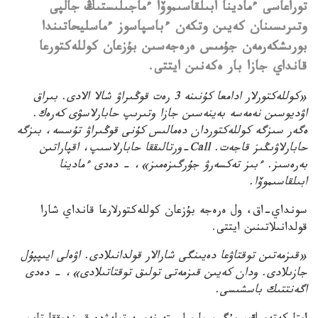
توراعاسى ءمادينا ابىلقاسىموۆا ءماجىلىستىڭ جالپى
وتىرىسىنان كەيىن وتكەن ءباسپاسوز ءماسليحاتىندا
بورىشكەرمەن جۇمىس ەرەجەسىن بۇزعان كوللەكتورعا
قانداي جازا بار ەكەنىن ايتتى.
«كوللەكتورلار ادامعا كۇنىنە 3 رەت قوڭىراۋ شالا الادى. بىراق
اۋديوسىن نەمەسە بەينەسىن جازا وتىرىپ حابارلاسۋى كەرەك.
ەگەر سىزگە كوللەكتوردان دەمالىس كۇنى قوڭىراۋ تۇسسە، بىزگە
حابارلاۋىڭىز قاجەت. Call-ورتالىققا حابارلاسىپ، اقپاراتىن
بەرەسىز. ءبىز تەكسەرۋ جۇرگىزەمىز»، - دەدى ءمادينا
ابىلقاسىموۆا.
سونداي-اق، ول ەرەجە بۇزعان كوللەكتورلارعا قانداي شارا
قولدانىلاتىنىن ايتتى.
«قىزمەتىن توقتاۋعا دەيىنگى شارالار قولدانىلادى. اۋەلى ايىپپۇل
جازىلادى. ودان كەيىن قىزمەتى تولىق توقتاتىلادى»، - دەدى
اگەنتتىك باسشىسى.