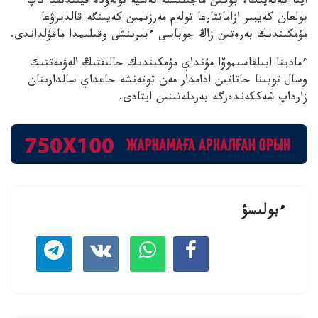
ايتا كەتەيىك، بۇگىن ماجىلىستە نەسيە تولەۋدە قيىندىققا تاپ
بولعان كەيبىر ازاماتتارعا تولەم مەرزىمىن كەيىنگە قالدىرۋعا
مۇمكىندىك بەرەتىن زاڭ جوباسى ءبىرىنشى وقىلىمدا ماقۇلداندى.
ءمادينا ابىلقاسىموۆا مۇنداي مۇمكىندىك حالىقتىڭ الەۋمەتتىك
وسال توبىنا جاتاتىن ادامدار مەن توتەنشە جاعداي سالدارىنان
زارداپ شەككەندەرگە بەرىلەتىنىن ايتادى.
ءبولىسۋ