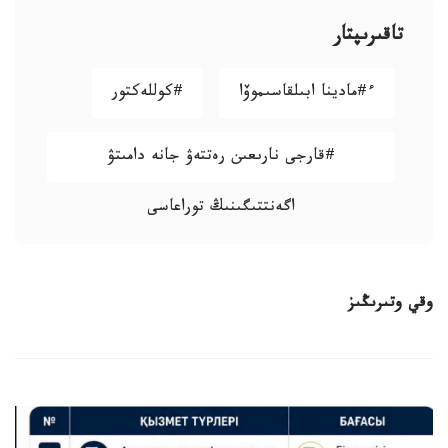
تاقىرىپتار
ء#مادينا ابىلقاسىموۆا
#كوللەكتور
#قارجى نارىعىن رەتتەۋ جانە دامىتۋ
اگەنتتىگىنىڭ توراعاسى
وقي وتىرىڭىز