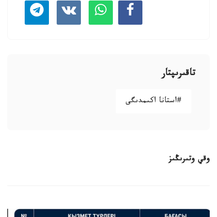
تاقىرىپتار
#استانا اكىمدىگى
وقي وتىرىڭىز