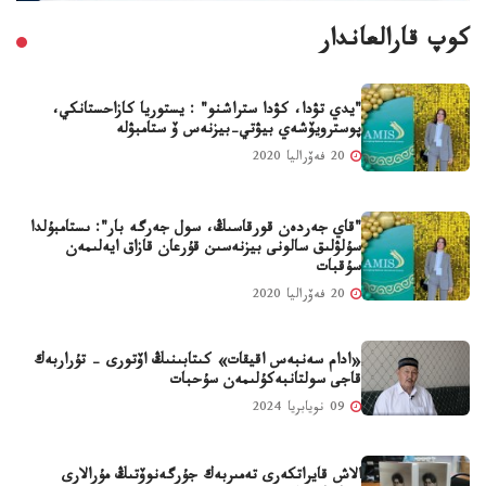
كوپ قارالعاندار
"يدي تۋدا، كۋدا ستراشنو" : يستوريا كازاحستانكي،
پوسترويۆشەي بيۋتي-بيزنەس ۆ ستامبۋلە
20 فەۆراليا 2020
"قاي جەردەن قورقاسىڭ، سول جەرگە بار": ىستامبۇلدا
سۇلۋلىق سالونى بيزنەسىن قۇرعان قازاق ايەلىمەن
سۇقبات
20 فەۆراليا 2020
«ادام سەنبەس اقيقات» كىتابىنىڭ اۆتورى - تۇراربەك
قاجى سولتانبەكۇلىمەن سۇحبات
09 نويابريا 2024
الاش قايراتكەرى تەمىربەك جۇرگەنوۆتىڭ مۇرالارى