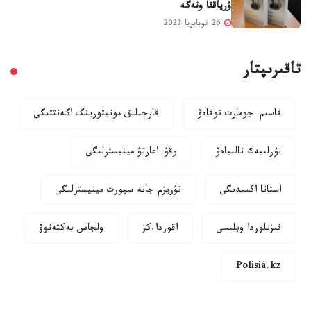
ۇرپاققا ونەگە
26 نويابريا 2023
تاقىرىپتار
قاسىم-جومارت توقاەۆ
قارجىلىق مونيتورينگ اگەنتتىگى
نۇرلىبەك نالىباەۆ
وقۋ-اعارتۋ مينيسترلىگى
استانا اكىمدىگى
تۋريزم جانە سپورت مينيسترلىگى
قىزىلوردا وبلىسى
اقوردا.كز
ولجاس بەكتەنوۆ
Polisia.kz