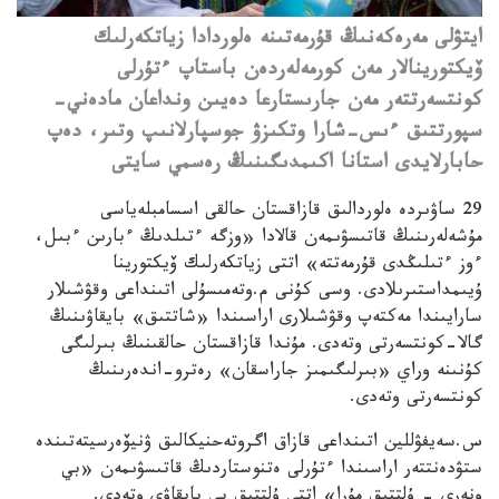
ايتۋلى مەرەكەنىڭ قۇرمەتىنە ەلوردادا زياتكەرلىك
ۆيكتورينالار مەن كورمەلەردەن باستاپ ءتۇرلى
كونتسەرتتەر مەن جارىستارعا دەيىن ونداعان مادەني-
سپورتتىق ءىس-شارا وتكىزۋ جوسپارلانىپ وتىر، دەپ
حابارلايدى استانا اكىمدىگىنىڭ رەسمي سايتى
29 ساۋىردە ەلوردالىق قازاقستان حالقى اسسامبلەياسى
مۇشەلەرىنىڭ قاتىسۋىمەن قالادا «وزگە ءتىلدىڭ ءبارىن ءبىل،
ءوز ءتىلىڭدى قۇرمەتتە» اتتى زياتكەرلىك ۆيكتورينا
ۇيىمداستىرىلادى. وسى كۇنى م.وتەمىسۇلى اتىنداعى وقۋشىلار
سارايىندا مەكتەپ وقۋشىلارى اراسىندا «شاتتىق» بايقاۋىنىڭ
گالا-كونتسەرتى وتەدى. مۇندا قازاقستان حالقىنىڭ بىرلىگى
كۇنىنە وراي «بىرلىگىمىز جاراسقان» رەترو-اندەرىنىڭ
كونتسەرتى وتەدى.
س.سەيفۋللين اتىنداعى قازاق اگروتەحنيكالىق ۋنيۆەرسيتەتىندە
ستۋدەنتتەر اراسىندا ءتۇرلى ەتنوستاردىڭ قاتىسۋىمەن «بي
ونەرى – ۇلتتىق مۇرا» اتتى ۇلتتىق بي بايقاۋى وتەدى.