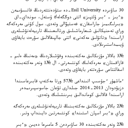
30 ساۋىردە Esil University-دە ستۋدەنتتەردىڭ قاتىسۋىمەن
«ءبىز – ءبىر ۇلتپىز» اتتى دوڭگەلەك ۇستەل، سونداي-اق
«بىرلىگىمىز جاراسقان» فەستيۆالى وتەدى. سول كۇنى مەرەكەگە
وراي تەحنيكالىق شىعارماشىلىق ورتالىعىنىڭ تاربيەلەنۋشىلەرى
اراسىندا «تاتۋلىق مەكەنى» اتتى جالپىقالالىق سۋرەت بايقاۋى
ۇيىمداستىرىلادى.
№3 بالالار مۋزىكالىق مەكتەبىندە وقۋشىلاردىڭ «مەنىڭ ەلىم –
قازاقستان» مەرەكەلىك كونتسەرتى، ال №1 ونەر مەكتەبىندە
اسفالتتاعى سۋرەتتەر بايقاۋى وتەدى.
ءماشھۇر ءجۇسىپ اتىنداعى №57 ورتا مەكتەپ قابىرعاسىندا
دزيۋدودان 2013-2014 جىلدارى تۋعان جاسوسپىرىمدەر
اراسىندا قالالىق كوماندالىق بىرىنشىلىك وتەدى.
№2 بالالار مۋزىكالىق مەكتەبىنىڭ تاربيەلەنۋشىلەرى مەرەكەگە
وراي «ءبىر اسپان استىندا» كونتسەرتىن دايىنداپ وتىر.
№2 ونەر مەكتەبىندە 30 ساۋىردەن 5 مامىرعا دەيىن «ءبىر