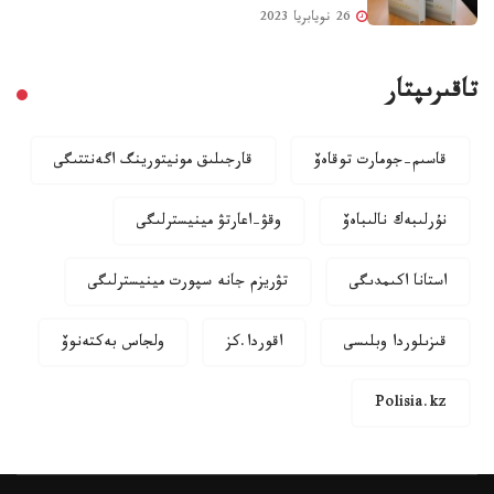
26 نويابريا 2023
تاقىرىپتار
قاسىم-جومارت توقاەۆ
قارجىلىق مونيتورينگ اگەنتتىگى
نۇرلىبەك نالىباەۆ
وقۋ-اعارتۋ مينيسترلىگى
استانا اكىمدىگى
تۋريزم جانە سپورت مينيسترلىگى
قىزىلوردا وبلىسى
اقوردا.كز
ولجاس بەكتەنوۆ
Polisia.kz