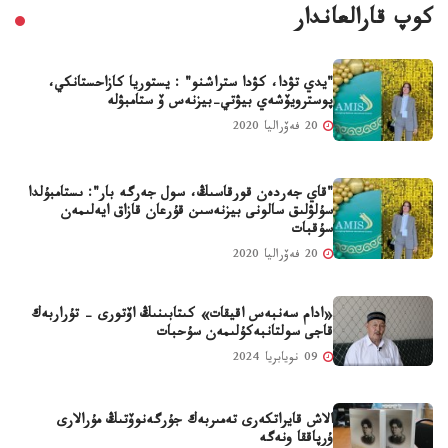
كوپ قارالعاندار
"يدي تۋدا، كۋدا ستراشنو" : يستوريا كازاحستانكي،
پوسترويۆشەي بيۋتي-بيزنەس ۆ ستامبۋلە
20 فەۆراليا 2020
"قاي جەردەن قورقاسىڭ، سول جەرگە بار": ىستامبۇلدا
سۇلۋلىق سالونى بيزنەسىن قۇرعان قازاق ايەلىمەن
سۇقبات
20 فەۆراليا 2020
«ادام سەنبەس اقيقات» كىتابىنىڭ اۆتورى - تۇراربەك
قاجى سولتانبەكۇلىمەن سۇحبات
09 نويابريا 2024
الاش قايراتكەرى تەمىربەك جۇرگەنوۆتىڭ مۇرالارى
ۇرپاققا ونەگە