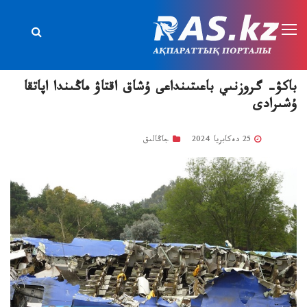
باكۋ- گروزنىي باعىتىنداعى ۇشاق اقتاۋ ماڭىندا اپاتقا
ۇشىرادى
25 دەكابريا 2024
جاڭالىق