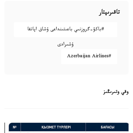
تاقىرىپتار
#باكۋ-گروزنىي باعىتىنداعى ۇشاق اپاتقا
ۇشىرادى
#Azerbaijan Airlines
وقي وتىرىڭىز