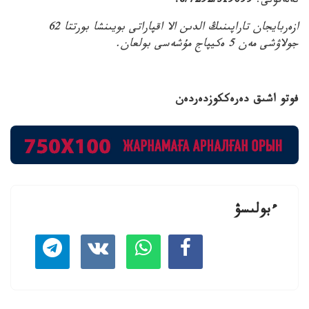
تەلەفونى:
8/7292/319099.
ازەربايجان تاراپىنىڭ الدىن الا اقپاراتى بويىنشا بورتتا 62
جولاۋشى مەن 5 ەكيپاج مۇشەسى بولعان.
فوتو اشىق دەرەككوزدەردەن
ءبولىسۋ