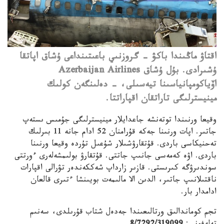
اقتاۋ ماڭىندا باكۋ – گروزنىي باعىتىنداعى ۇشاق اپاتقا
ۇشىرادى. بۇل ۇشاق Azerbaijan Airlines
اۆياكومپانياسىنا تيەسىلى، - دەلىنگەن كولىك
مينيسترلىگى تاراتقان اقپاراتتا.
وقيعا ورنىندا توتەنشە جاعدايلار مينيسترلىگى جۇمىس ىستەپ
جاتىر. اپات ورنىنا جەكە قۇرامنان 52 ادام جانە 11 بىرلىك
تەحنيكاسى باردى. قۇتقارۋشىلار شۇعىل تۇردە وقيعا ورنىنا
باردى. اۋە كەمەسى جانىپ جاتتى. قۇتقارۋ بولىمشەلەرى ءورتتى
سوندىرۋگە كىرىستى. قازىر زارداپ شەككەندەر تۋرالى اقپارات
ناقتىلانىپ جاتىر، الدىن الا مالىمەت بويىنشا ءتىرى قالعان
ادامدار بار.
تجم كوماندالىق ورتالىعىندا جەدەل شتاب قۇرىلدى، سەنىم