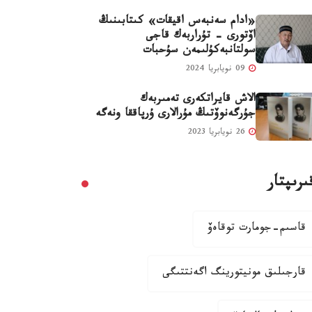
«ادام سەنبەس اقيقات» كىتابىنىڭ
اۆتورى - تۇراربەك قاجى
سولتانبەكۇلىمەن سۇحبات
09 نويابريا 2024
الاش قايراتكەرى تەمىربەك
جۇرگەنوۆتىڭ مۇرالارى ۇرپاققا ونەگە
26 نويابريا 2023
ىرىپتار
قاسىم-جومارت توقاەۆ
قارجىلىق مونيتورينگ اگەنتتىگى