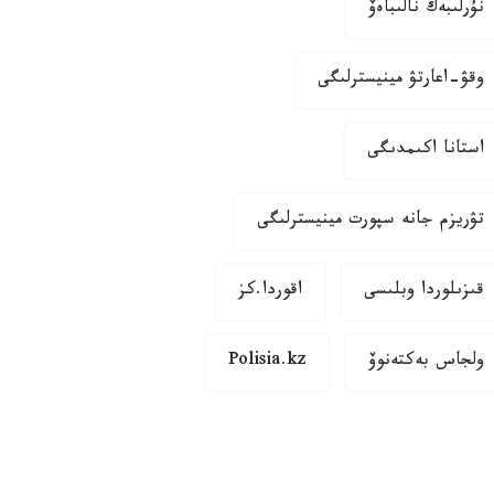
نۇرلىبەك نالىباەۆ
وقۋ-اعارتۋ مينيسترلىگى
استانا اكىمدىگى
تۋريزم جانە سپورت مينيسترلىگى
قىزىلوردا وبلىسى
اقوردا.كز
ولجاس بەكتەنوۆ
Polisia.kz