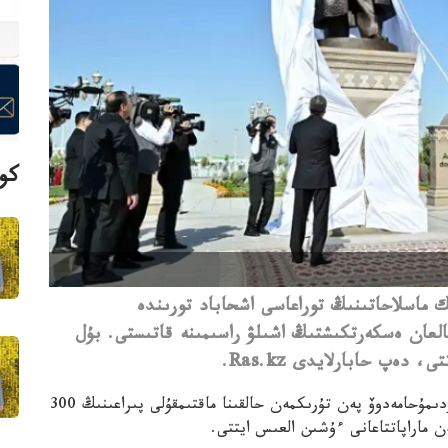
كوپ
 ماسلاحاتىنىڭ توراعاسى اشحاباد تورىندە
نالعان ەسكەرتكىشتىڭ اشىلۋ راسىمىنە قاتىستى. بۇل
 دەپ حابارلايدى Ras.kz.
ەڭ الدىمەن، قاسىم-جومارت توقاەۆ گۋربانگۋلى بەردىمۇحامەدوۆ پەن تۇرىكمەن حالقىنا ماقتىمقۇلى پىراعىنىڭ 300
ن ماراپاتتاعانى ءۇشىن العىس ايتتى.