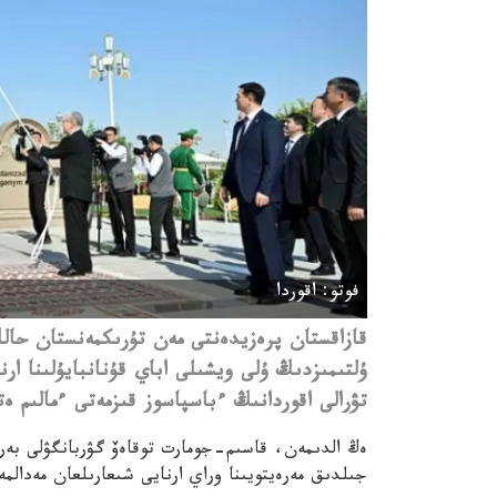
فوتو: اقوردا
قازاقستان پرەزيدەنتى مەن تۇرىكمەنستان حالك
ۇلتىمىزدىڭ ۇلى ويشىلى اباي قۇنانبايۇلىنا ار
تۋرالى اقوردانىڭ ءباسپاسوز قىزمەتى ءمالىم ەتتى،
جىلدىق مەرەيتويىنا وراي ارنايى شىعارىلعان مەدالمە