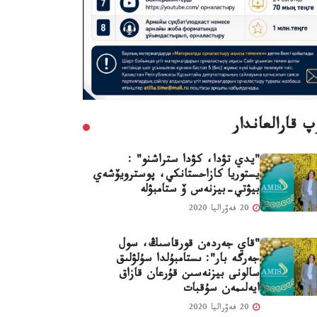
 قارالعاندار
"يدي تۋدا، كۋدا ستراشنو" :
يستوريا كازاحستانكي، پوسترويۆشەي
بيۋتي-بيزنەس ۆ ستامبۋلە
20 فەۆراليا 2020
"قاي جەردەن قورقاسىڭ، سول
جەرگە بار": ىستامبۇلدا سۇلۋلىق
سالونى بيزنەسىن قۇرعان قازاق
ايەلىمەن سۇقبات
20 فەۆراليا 2020