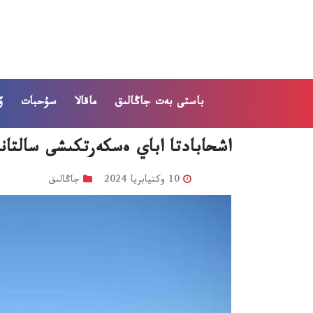
باستى بەت
جاڭالىق
ماقالا
سۇحبات
ۆ
اشحابادتا اباي ەسكەرتكىشى سالتان
10 وكتيابريا 2024
جاڭالىق