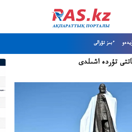
يدەو
ءبىز تۋرالى
اتتى تۇردە اشىلدى