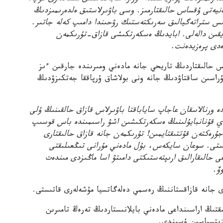
نيەتى ۇقساس حالىقتارمىز. وسى باۋىرلاستىق ەلدەرىمىزدىڭ
انىس ستراتەگيالىق سەرىكتەستىك رۋحىندا دامىپ كەلە جاتىر.
يقىن دالەلى. ابايدىڭ ەسكەرتكىشى قازاق-تۇرىكمەن
ەدى پرەزيدەنت.
س حالىقتاردىڭ تاريحي جانە مادەني ومىرىندە جارقىن ءىز
 مۇراسىن ساقتاۋدىڭ جانە ونى بولاشاق ۇرپاققا جەتكىزۋدىڭ
ە ورنالاسقان عاجاپ ساياباقتا باۋىرلاس قازاق حالقىنىڭ ۇلى
باي قۇنانبايۇلىنىڭ ەسكەرتكىشىن اشۋ راسىمىندە باس قوسىپ
ۇرەكتەن قۇتتىقتايمىن! تۇرىكمەن جانە قازاق حالىقتارى
ستى. سوعان سايكەس، بۇل مادەني مۇرانى تىڭعىلىقتى
 حالىقارالىق ارىپتەستىكتى دامىتۋ اسا ماڭىزدى مىندەت
ۆ.
 جانە قازاقستاننىڭ رەسمي دەلەگاتسيا مۇشەلەرى قاتىستى.
ىڭ اراسىنداعى مادەني بايلانىستاردىڭ تەرەڭ تامىرىن
زيتسياسىن ۇسىندى.