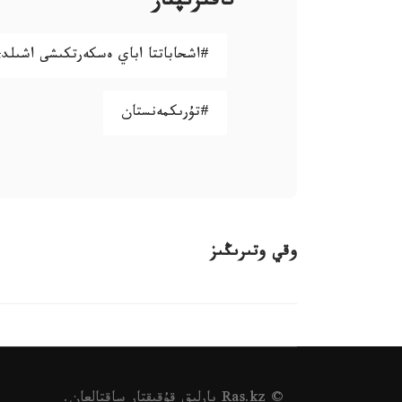
تاقىرىپتار
#اشحاباتتا اباي ەسكەرتكىشى اشىلد
#تۇرىكمەنستان
وقي وتىرىڭىز
© Ras.kz بارلىق قۇقىقتار ساقتالعان.