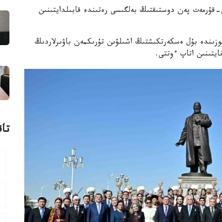
-قۇرمەت پەن دوستىقتىڭ بەلگىسى رەتىندە قابىلدايتىنىن
زىندە بۇل ەسكەرتكىشتىڭ اشىلۋىن تۇرىكمەن باۋىرلاردىڭ
ايتىنىن اتاپ ءوتتى.
تاق