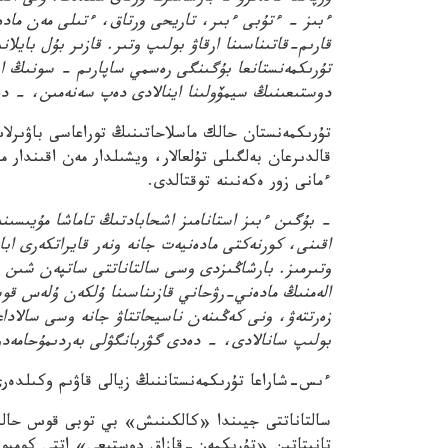
ءبىز – ءتۇبى ءبىر، تاريحى ورتاق، ءتىلى مەن مادە
قارىم-قاتىناسىنا ارقاۋ بولىپ وتىر. قازىر بۇل بايل
تۇرىكمەنستانعا بۇگىنگى رەسمي ساپارىم – سونىڭ ا
دوستىعىنىڭ سيمۆولىنا اينالادى دەپ سەنەمىن، – د
تۇرىكمەنستان حالك ماسلاحاتىنىڭ توراعاسى باۋىرلا
قالدىرعان بەلگىلى تۇلعالار، ويشىلدار مەن اقىندار
ءمانى زور ەكەنىنە توقتالدى.
– بۇگىن ءبىز استانامىز اشحابادتىڭ تاماشا مۇيىسىند
اقىنى، كورنەكتى مادەنيەت جانە ونەر قايراتكەرى ا
وتىرمىز. بارشاڭىزدى وسى سالتاناتتى ساتپەن شىن ج
الەمنىڭ مادەني-رۋحاني قازىناسىنا ۇلكەن ۇلەس قو
زەرتتەۋ، ونى كەڭىنەن ناسيحاتتاۋ جانە وسى سالاداعى
بولىپ سانالادى، – دەدى گۋربانگۋلى بەردىمۇحامەدو
ءىس-شاراعا تۇرىكمەنستاننىڭ زيالى قاۋىم وكىلدەرى
سالتاناتتى جيىندا «كالكىنىش» بي توبى قوس حالىقت
تانىتاتىن «تۇرىكمەن-قازاق دوستىعى» اتتى كومپو