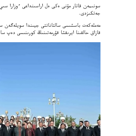
سونىمەن قاتار مۇنى ەكى ەل اراسىنداعى ءوزارا سىي
جەتكىزدى.
مەملەكەت باسشىسى سالتاناتتى جيىندا سويلەگەن سو
قازاق حالقىنا ايرىقشا قۇرمەتىنىڭ كورىنىسى دەپ سان