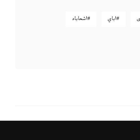
ى
#اباي
#اشحاباد