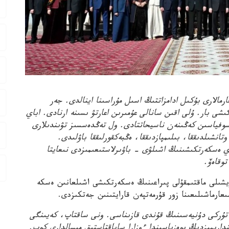
مالارى بۇكىل ادامزاتتىڭ اسىل مۇراسىنا اينالدى. جەر
شى بار. ۇلى اقىن سانالى عۇمىرىن اعارتۋ ىسىنە ارنادى. اباي
سوفياسىن كەڭىنەن ناسيحاتتادى. ول تەڭدەسسىز تۋىندىلارى
انشىلدىققا، بىلىمپازدىققا، ەڭبەكقورلىققا باۋلىدى.
اي ەسكەرتكىشىنىڭ اشىلۋى – باۋىرلاستىعىمىزدى نىعايتا
وقاەۆ.
يشىلى ماقتىمقۇلى پىراعىنىڭ ەسكەرتكىشى اشىلعانىن ەسكە
عارماشىلىعىنا زور قۇرمەتپەن قارايتىنىن جەتكىزدى.
 تۇركى دۇنيەسىنىڭ قۇندى قازىناسى. ونى ساقتاپ، كەيىنگى
ندارىمىزدىڭ پوەزياسىندا ءوزارا ساباقتاستىق مىسالدارى كوپ.