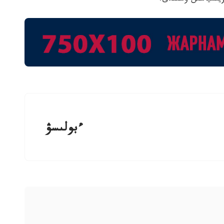
ءبولىسۋ