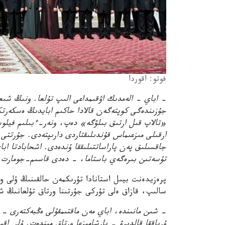
فوتو: اقوردا
– اباي – الەمدىك اۋقىمداعى الىپ تۇلعا. ونىڭ شىعار
جۇزىندەگى كوپتەگەن قالادا حاكىم ابايدىڭ ەسكەرتكى
«تالاپ قىل ارتىق بىلۋگە» دەپ، ونەر-ءبىلىم فيلو
ارقىلى مىزعىماس قۇندىلىقتاردى دارىپتەدى. جۇرتتى وت
جاقسىلىق پەن پاراساتتىلىققا ۇندەدى. اشحابادتا اب
تۇسەتىن بىرەگەي باستاما، – دەدى قاسىم-جومارت ت
پرەزيدەنت بيىل استانادا تۇرىكمەن حالقىنىڭ ۇلى و
سالىپ، قازاق ەلى تۇركى جۇرتىنا ورتاق تۇلعانىڭ شى
– شىن مانىندە، اباي مەن ماقتىمقۇلى ەڭبەكتەرى –
ۇرپاققا قالدىرۋ – بارشامىزعا ورتاق مىندەت. ۇلى اقى