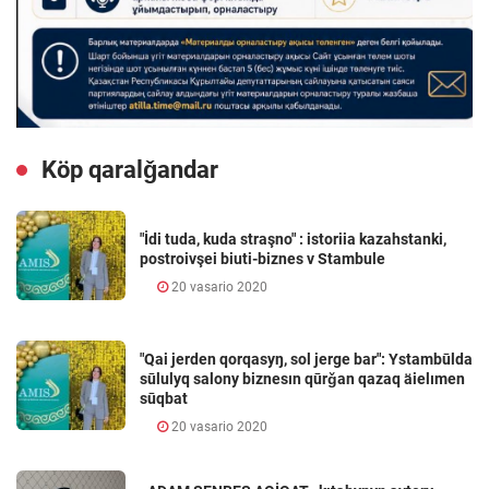
Köp qaralǧandar
"İdi tuda, kuda straşno" : istoriia kazahstanki,
postroivşei biuti-biznes v Stambule
20 vasario 2020
"Qai jerden qorqasyŋ, sol jerge bar": Ystambūlda
sūlulyq salony biznesın qūrǧan qazaq äielımen
sūqbat
20 vasario 2020