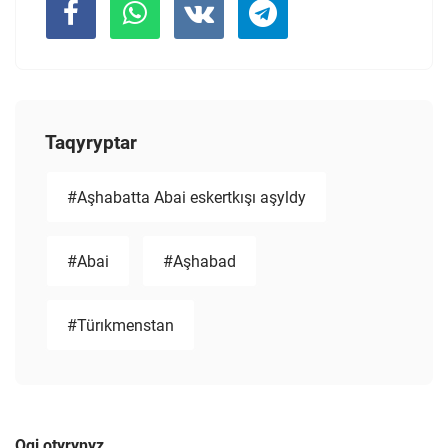
Taqyryptar
#Aşhabatta Abai eskertkışı aşyldy
#Abai
#Aşhabad
#Türıkmenstan
Oqi otyryŋyz