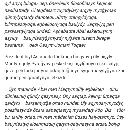
qyl artyq bıluge» dep, öner-bılım filosofiiasyn keŋınen
nasihattady. Ol teŋdessız tuyndylary arqyly myzǧymas
qūndylyqtardy därıptedı. Jūrtty otanşyldyqqa,
bılımpazdyqqa, eŋbekqorlyqqa baulydy. Jaqsylyq pen
parasattylyqqa ündedı. Aşhabadta Abai eskertkışınıŋ
aşyluy – bauyrlastyǧymyzdy nyǧaita tüsetın bıregei
bastama, – dedı Qasym-Jomart Toqaev.
Prezident biyl Astanada türıkmen halqynyŋ ūly oişyly
Maqtymqūly Pyraǧynyŋ eskertkışı aşylǧanyn eske salyp,
qazaq elı türkı jūrtyna ortaq tūlǧanyŋ şyǧarmaşylyǧyna zor
qūrmetpen qaraitynyn jetkızdı.
– Şyn mänınde, Abai men Maqtymqūly eŋbekterı – türkı
düniesınıŋ qūndy qazynasy. Ony saqtap, keiıngı ūrpaqqa
qaldyru – barşamyzǧa ortaq mındet. Ūly aqyndarymyzdyŋ
poeziiasynda özara sabaqtastyq mysaldary köp. Bız – tübı
bır, tarihy ortaq, tılı men mädenietı ūqsas halyqtarmyz. Osy
bauyrlastyq elderımızdıŋ qarym-qatynasyna arqau bolyp