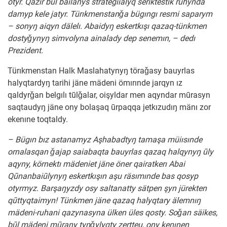
otyr. Qazır būl bailanys strategiialyq serıktestık ruhynda
damyp kele jatyr. Türıkmenstanǧa bügıngı resmi saparym
– sonyŋ aiqyn dälelı. Abaidyŋ eskertkışı qazaq-türıkmen
dostyǧynyŋ simvolyna ainalady dep senemın, – dedı
Prezident.
Türıkmenstan Halk Maslahatynyŋ töraǧasy bauyrlas
halyqtardyŋ tarihi jäne mädeni ömırınde jarqyn ız
qaldyrǧan belgılı tūlǧalar, oişyldar men aqyndar mūrasyn
saqtaudyŋ jäne ony bolaşaq ūrpaqqa jetkızudıŋ mänı zor
ekenıne toqtaldy.
– Bügın bız astanamyz Aşhabadtyŋ tamaşa müiısınde
ornalasqan ǧajap saiabaqta bauyrlas qazaq halqynyŋ ūly
aqyny, körnektı mädeniet jäne öner qairatkerı Abai
Qūnanbaiūlynyŋ eskertkışın aşu räsımınde bas qosyp
otyrmyz. Barşaŋyzdy osy saltanatty sätpen şyn jürekten
qūttyqtaimyn! Türıkmen jäne qazaq halyqtary älemnıŋ
mädeni-ruhani qazynasyna ülken üles qosty. Soǧan säikes,
būl mädeni mūrany tyŋǧylyqty zertteu, ony keŋınen