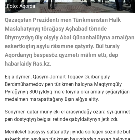
Foto: Aqorda
Qazaqstan Prezidentı men Türıkmenstan Halk
Maslahatynyŋ töraǧasy Aşhabad törınde
ūltymyzdyŋ ūly oişyly Abai Qūnanbaiūlyna arnalǧan
eskertkıştıŋ aşylu räsımıne qatysty. Būl turaly
Aqordanyŋ baspasöz qyzmetı mälım ettı, dep
habarlaidy Ras.kz.
Eŋ aldymen, Qasym-Jomart Toqaev Gurbanguly
Berdımūhamedov pen türıkmen halqyna Maqtymqūly
Pyraǧynyŋ 300 jyldyq mereitoiyna orai arnaiy şyǧarylǧan
medalmen marapattaǧany üşın alǧys aitty.
Sonymen qatar mūny ekı el arasyndaǧy özara syi-qūrmet
pen dostyqtyŋ belgısı retınde qabyldaitynyn jetkızdı.
Memleket basşysy saltanatty jiynda söilegen sözınde būl
eskertkıştıŋ aşyluyn türıkmen bauyrlardyŋ qazaq halqyna