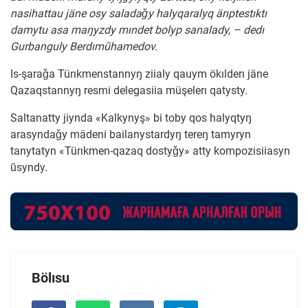
nasihattau jäne osy saladaǧy halyqaralyq ärıptestıktı
damytu asa maŋyzdy mındet bolyp sanalady, – dedı
Gurbanguly Berdımūhamedov.
Is-şaraǧa Türıkmenstannyŋ ziialy qauym ökılderı jäne
Qazaqstannyŋ resmi delegasiia müşelerı qatysty.
Saltanatty jiynda «Kalkynyş» bi toby qos halyqtyŋ
arasyndaǧy mädeni bailanystardyŋ tereŋ tamyryn
tanytatyn «Türıkmen-qazaq dostyǧy» atty kompozisiiasyn
ūsyndy.
Bölısu