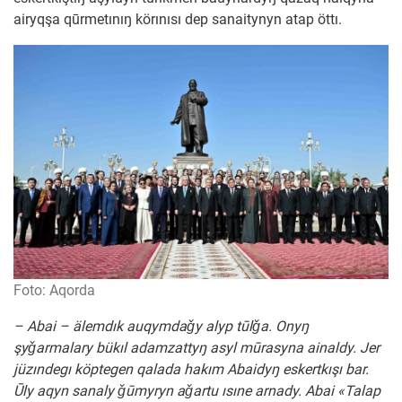
airyqşa qūrmetınıŋ körınısı dep sanaitynyn atap öttı.
Foto: Aqorda
– Abai – älemdık auqymdaǧy alyp tūlǧa. Onyŋ
şyǧarmalary bükıl adamzattyŋ asyl mūrasyna ainaldy. Jer
jüzındegı köptegen qalada hakım Abaidyŋ eskertkışı bar.
Ūly aqyn sanaly ǧūmyryn aǧartu ısıne arnady. Abai «Talap