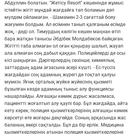
Абдуллин болатын. "Жетісу Resort" кешенінде жұмыс
істейтін жігіт мұндай жағдайға тап боламын деп
мүлдем ойламаған. - Шамамен 2-3 сағаттай бояу
жағумен болдым. Ал есімнен танып қалғаным есімде
жоқ, - деді ол. Тимурдың көлігін кешен маңнан өтіп
бара жатқан танысы Әбдібек Молдабеков байқаған.
Жігітті таба алмаған ол оған қоңырау шалып, жауап
ала алмаған соң дабыл қаққан. Полицейлерді де осы
кісі шақырған. Дәрігерлердің сөзінше, химиялық
заттардың адам ағзасына әсері күшті. - Ес-түссіз
жағдайдан соң адамның жүрегі де тоқтап қалуы
мүмкін. Яғни, орталық жүйке жүйесінің қызметі
бұзылған кезде адамның тыныс алу функциясы
нашарлайды. Алғашқы көмек дұрыс жасалмаса,
пациентті жоғалтып алу қаупі бар. Бұл жағдайда, айта
кету керек, полиция қызметкерлерінің алғашқы көмек
көрсетуі өте жоғары деңгейде. Соның арқасында жас
баланың өмірі сақталды. Бұл да бір ерлік. Медицина
қызметкерлерінің атынан полиция қызметкерлеріне