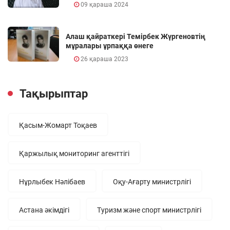
09 қараша 2024
Алаш қайраткері Темірбек Жүргеновтің
мұралары ұрпаққа өнеге
26 қараша 2023
Тақырыптар
Қасым-Жомарт Тоқаев
Қаржылық мониторинг агенттігі
Нұрлыбек Нәлібаев
Оқу-Ағарту министрлігі
Астана әкімдігі
Туризм және спорт министрлігі