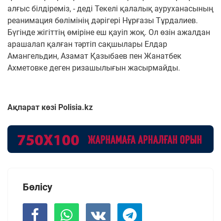
алғыс білдіреміз, - деді Текелі қалалық ауруханасының
реанимация бөлімінің дәрігері Нұрғазы Тұрдалиев.
Бүгінде жігіттің өміріне еш қауіп жоқ. Ол өзін ажалдан
арашалап қалған тәртіп сақшылары Елдар
Амангельдин, Азамат Қазыбаев пен Жанатбек
Ахметовке деген ризашылығын жасырмайды.
Ақпарат көзі Polisia.kz
Бөлісу