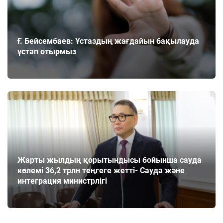
Ғ. Бейсембаев: Ұстаздың жағдайын бақылауда
ұстап отырмыз
Жарты жылдың қорытындысы бойынша сауда
көлемі 36,2 трлн теңгеге жетті- Сауда және
интеграция министрлігі