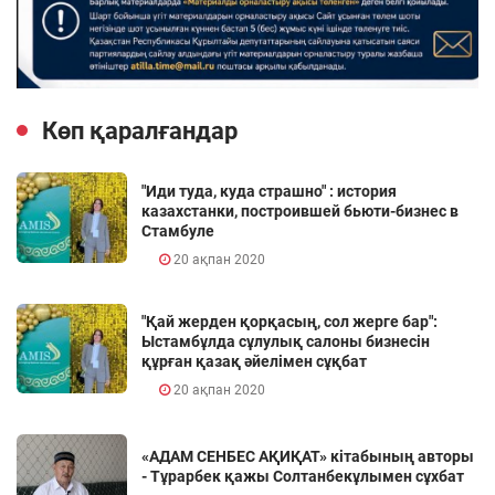
Көп қаралғандар
"Иди туда, куда страшно" : история
казахстанки, построившей бьюти-бизнес в
Стамбуле
20 ақпан 2020
"Қай жерден қорқасың, сол жерге бар":
Ыстамбұлда сұлулық салоны бизнесін
құрған қазақ әйелімен сұқбат
20 ақпан 2020
«АДАМ СЕНБЕС АҚИҚАТ» кітабының авторы
- Тұрарбек қажы Солтанбекұлымен сұхбат