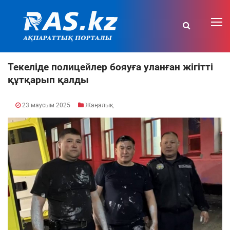
Текеліде полицейлер бояуға уланған жігітті
құтқарып қалды
23 маусым 2025
Жаңалық