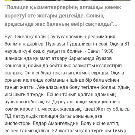
"Полиция қызметкерлерінің алғашқы көмек
көрсетуі өте жоғары деңгейде. Соның
арқасында жас баланың өмірі сақталды"...
Бұл Текелі қалалық ауруханасының реанимация
бөлімінің дәрігері Нұрғазы Тұрдалиевтің сөзі. Оқиға 31
наурыз күні кешкі уақытта болған. - Сағат 19:30
шамасында қызмет атқару барысында Әуезов
көшесінің бойында бейтаныс азаматты кездестіріп
қалдық. Ол кісі бізді тоқтатып, көмек сұрады. Оқиға
орнына келгенде қойманың ішінде бір бала есінен
танып жатты. Айналасында бояу төгілген болды. Удың
иісі шығып тұрды. Есінен танып қалған адамның
аузынан көбік ақты. Дереу алғашқы медициналық
көмек көрсетіп, массаж жасадық, - деді Жетісу облысы
ПД патрульдік полиция батальонының аға
инспекторы Елдар Амангельдин. Бояу иісіне елтіп,
есінен танып қалған 22 жастағы қала тұрғыны Тимур