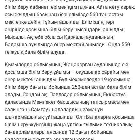
білім беру кабинеттерімен қамтылған. Айта кету керек,
осы жылдың басынан бері елімізде 560-тан астам
мектепке дейінгі ұйым ашылды.
Еліміздің төрт
өңірінде қосымша білім беру нысандары ашылды.
Мысалы, Ақтөбе облысы Қарғалы ауданының
Бадамша ауылында өнер мектебі ашылды. Онда 550-
ге жуық бала білім алуда.
Қызылорда облысының Жаңақорған ауданында екі
қосымша білім беру ұйымы – оқушылар сарайы мен
өнер мектебі ашылды. Бұл мекемелерде 19 қосымша
білім беру бағыты бойынша 250-ден астам бала білім
алады.
Сондай-ақ Павлодар облысының Екібастұз
қаласында Мемлекет басшысының тапсырмасымен
салынған «Самғау» балалардың замануи
шығармашылық үйі ашылды. Ол «Балаларға қосымша
білім беру жүйесінің жаңа үлгісі» ғылыми-техникалық
бағдарламалары аясында 12 бағыт бойынша
балаларды оқытуға арналған жоғары