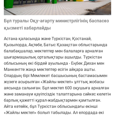
Бұл туралы Оқу-ағарту министрлігінің баспасөз
қызметі хабарлайды
Астана қаласында және Түркістан, Қостанай,
Қызылорда, Ақтөбе, Батыс Қазақстан облыстарында
балабақшалар, мектептер мен балаларға арналған
шығармашылық орталықтары ашылды.
Түркістан
облысының екі бірдей ауылында - Еңбек Дихан мен
Манкентте жаңа мектептер есігін айқара ашты.
Олардың бірі Мемлекет басшысының бастамасымен
жүзеге асырылған «Жайлы мектеп» ұлттық жобасы
аясында салынған. Бұл мектеп 600 оқушыға арналған
және заманауи қауіпсіздік талаптарына сәйкес келетін
барлық қажетті құрал-жабдықтармен қамтылған.
Айта кетейік, бұл Түркістан облысындағы екінші
«Жайлы мектеп» болып табылады.
Ал елордада екі