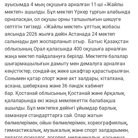
ауысымда 4 мың оқушыға арналған 11-ші «Жайлы
мектеп» ашылды. Бұл мектеп Үркер тұрғын алабында
орналасқан, ол оқушы орны тапшылығын шешуге
септігін тигізеді. «Жайлы мектеп» ұлттық жобасы
аясында 2026 жылға дейін Астанада 24 мектеп
салынады деп жоспарланып отыр.
Батыс Қазақстан
облысының Орал қаласында 400 оқушыға арналған
жаңа мектеп пайдалануға берілді. Мектепте балалар
шығармашылығын дамыту мен демалуға арналған
кеңістіктер, сондай-ақ жеке шкафтар қарастырылған.
Сонымен қатар спорт және акт залдары, кітапхана,
асхана, шеберхана және 36 пәндік кабинет
бар.
Қостанай облысының Қостанай және Арқалық
қалаларында екі жаңа мемлекеттік балабақша
ашылды. Бұл мектепке дейінгі ұйымдар барлық
заманауи стандарттарға сай. Олар жатын
бөлмелерімен, ойын бөлмелерімен, хореографиялық,
гимнастикалық, музыкалық және спорт залдарымен,
педагог-психолог, логопед, медициналық, қосымша