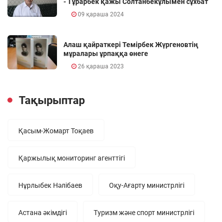
- Тұрарбек қажы Солтанбекұлымен сұхбат
09 қараша 2024
Алаш қайраткері Темірбек Жүргеновтің
мұралары ұрпаққа өнеге
26 қараша 2023
Тақырыптар
Қасым-Жомарт Тоқаев
Қаржылық мониторинг агенттігі
Нұрлыбек Нәлібаев
Оқу-Ағарту министрлігі
Астана әкімдігі
Туризм және спорт министрлігі