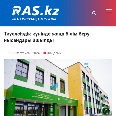
Тәуелсіздік күнінде жаңа білім беру
нысандары ашылды
17 желтоқсан 2024
Жаңалық