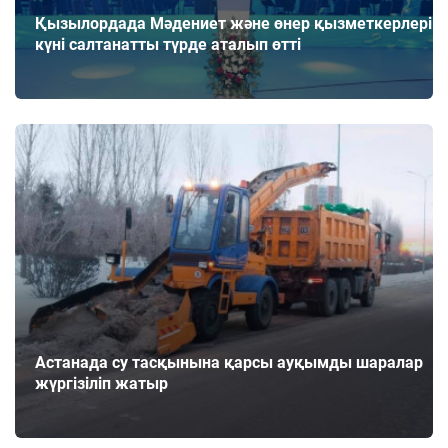
Қызылордада Мәдениет және өнер қызметкерлері
күні салтанатты түрде аталып өтті
Астанада су тасқынына қарсы ауқымды шаралар
жүргізіліп жатыр