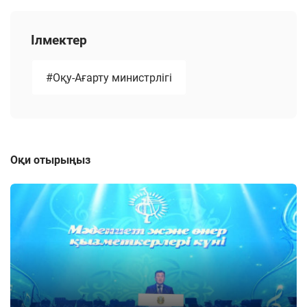
Ілмектер
#Оқу-Ағарту министрлігі
Оқи отырыңыз