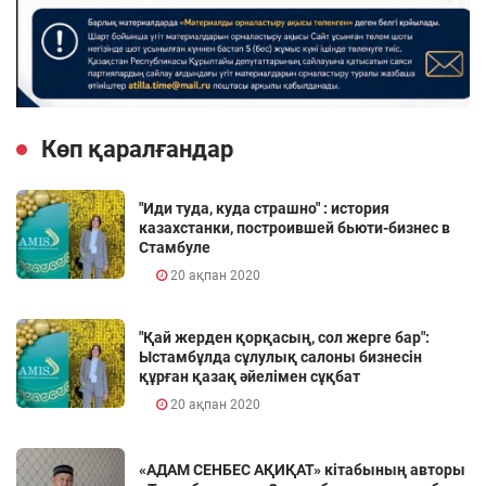
Көп қаралғандар
"Иди туда, куда страшно" : история
казахстанки, построившей бьюти-бизнес в
Стамбуле
20 ақпан 2020
"Қай жерден қорқасың, сол жерге бар":
Ыстамбұлда сұлулық салоны бизнесін
құрған қазақ әйелімен сұқбат
20 ақпан 2020
«АДАМ СЕНБЕС АҚИҚАТ» кітабының авторы