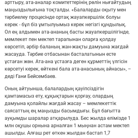
арттыру, ата-аналар комитеттерінің рөлін нығайтудың
маңыздылығына тоқталды. «Балаларды оқыту мен
тәрбиелеу процесінде ортақ жауапкершілік болуы
керек - бұл біз ұмтылуымыз керек негізгі құндылық.
Ол ең алдымен ата-ананың басты жауапкершілігінде,
мемлекет пен мектеп тарапынан оларға қолдау
көрсетіп, әрбір баланың жан-жақты дамуына жағдай
жасауда. Тәрбие отбасынан басталатынын есте
ұстаған жөн. Ата-ана ұстазға деген құрметтің үлгісін
көрсетуі керек, өйткені бала ата-анасының айнасы», –
деді Ғани Бейсембаев.
Оның айтуынша, балалардың қауіпсіздігін
қамтамасыз ету, құқықтарын қорғау, олардың
дамуына қолайлы жағдай жасау – мемлекеттік
саясаттың ең маңызды басымдығы. Бұл бағытта
ауқымды шаралар атқарылуда. Бес жылда елімізде 1
млн оқушы орнына арналған 1 мыңнан астам мектеп
ашылды. Алғаш рет өткен жылдан бастап 1,7