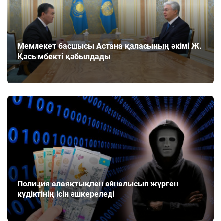
Мемлекет басшысы Астана қаласының әкімі Ж.
Қасымбекті қабылдады
Полиция алаяқтықпен айналысып жүрген
күдіктінің ісін әшкереледі