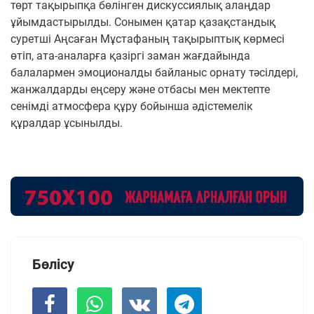
төрт тақырыпқа бөлінген дискуссиялық алаңдар
ұйымдастырылды. Сонымен қатар қазақстандық
суретші Аңсаған Мұстафаның тақырыптық көрмесі
өтіп, ата-аналарға қазіргі заман жағдайында
балалармен эмоционалды байланыс орнату тәсілдері,
жанжалдарды еңсеру және отбасы мен мектепте
сенімді атмосфера құру бойынша әдістемелік
құралдар ұсынылды.
Бөлісу