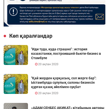
Көп қаралғандар
"Иди туда, куда страшно" : история
казахстанки, построившей бьюти-бизнес в
Стамбуле
20 ақпан 2020
"Қай жерден қорқасың, сол жерге бар":
Ыстамбұлда сұлулық салоны бизнесін
құрған қазақ әйелімен сұқбат
20 ақпан 2020
«АДАМ СЕНБЕС АҚИҚАТ» кітабының авторы