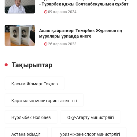
- Тұрарбек қажы Солтанбекұлымен сұхбат
09 қараша 2024
Алаш қайраткері Темірбек Жүргеновтің
мұралары ұрпаққа өнеге
26 қараша 2023
Тақырыптар
Қасым-Жомарт Тоқаев
Қаржылық мониторинг агенттігі
Нұрлыбек Нәлібаев
Оқу-Ағарту министрлігі
Астана әкімдігі
Туризм және спорт министрлігі