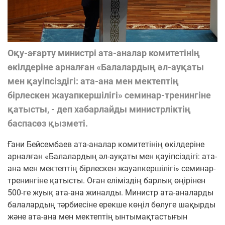
Оқу-ағарту министрі ата-аналар комитетінің
өкілдеріне арналған «Балалардың әл-ауқаты
мен қауіпсіздігі: ата-ана мен мектептің
бірлескен жауапкершілігі» семинар-тренингіне
қатысты, - деп хабарлайды министрліктің
баспасөз қызметі.
Ғани Бейсембаев ата-аналар комитетінің өкілдеріне
арналған «Балалардың әл-ауқаты мен қауіпсіздігі: ата-
ана мен мектептің бірлескен жауапкершілігі» семинар-
тренингіне қатысты. Оған еліміздің барлық өңірінен
500-ге жуық ата-ана жиналды. Министр ата-аналарды
балалардың тәрбиесіне ерекше көңіл бөлуге шақырды
және ата-ана мен мектептің ынтымақтастығын