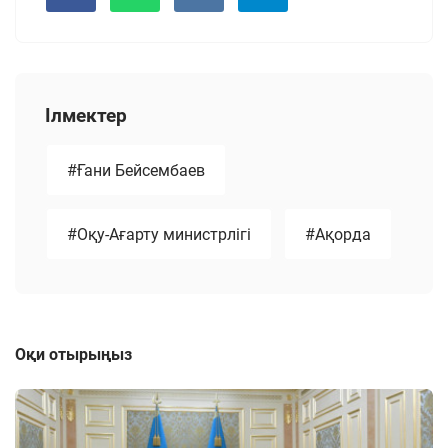
Ілмектер
#Ғани Бейсембаев
#Оқу-Ағарту министрлігі
#Ақорда
Оқи отырыңыз