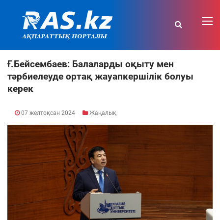
Ғ.Бейсембаев: Балаларды оқыту мен
тәрбиелеуде ортақ жауапкершілік болуы
керек
07 желтоқсан 2024
Жаңалық