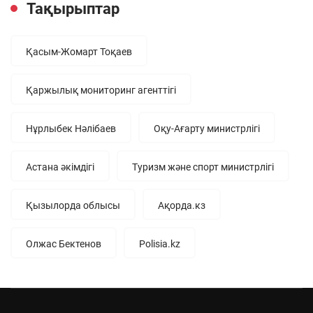
Тақырыптар
Қасым-Жомарт Тоқаев
Қаржылық мониторинг агенттігі
Нұрлыбек Нәлібаев
Оқу-Ағарту министрлігі
Астана әкімдігі
Туризм және спорт министрлігі
Қызылорда облысы
Ақорда.кз
Олжас Бектенов
Polisia.kz