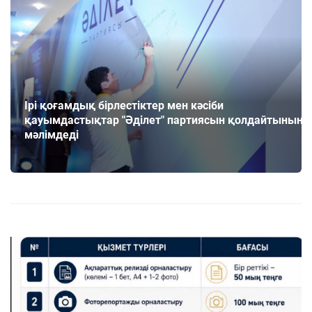
Ірі қоғамдық бірлестіктер мен кәсіби
қауымдастықтар "Әділет" партиясын қолдайтынын
мәлімдеді