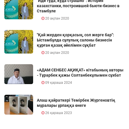
"Иди туда, куда страшно" : история
казахстанки, построившей бьюти-бизнес в
Стамбуле
20 ақпан 2020
"Қай жерден қорқасың, сол жерге бар":
Ыстамбұлда сұлулық салоны бизнесін
құрған қазақ әйелімен сұқбат
20 ақпан 2020
«АДАМ СЕНБЕС АҚИҚАТ» кітабының авторы
- Тұрарбек қажы Солтанбекұлымен сұхбат
09 қараша 2024
Алаш қайраткері Темірбек Жүргеновтің
мұралары ұрпаққа өнеге
26 қараша 2023