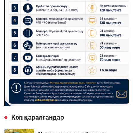
Көп қаралғандар