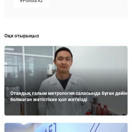
#Polisia.kz
Оқи отырыңыз
Отандық ғалым метрология саласында бұған дейін
болмаған жетістікке қол жеткізді