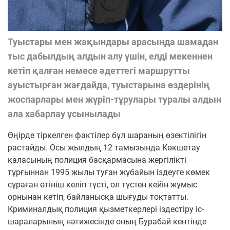
Туыстары мен жақындары арасында шамадан
тыс дабылдың алдын алу үшін, елді мекеннен
кетіп қалған немесе әдеттегі маршрутты
ауыстырған жағдайда, туыстарына өздерінің
жоспарлары мен жүріп-тұрулары туралы алдын
ала хабарлау ұсынылады
Өңірде тіркелген фактілер бұл шараның өзектілігін
растайды. Осы жылдың 12 тамызында Көкшетау
қаласының полиция басқармасына жергілікті
тұрғыннан 1995 жылы туған жұбайын іздеуге көмек
сұраған өтініш келіп түсті, ол түстен кейін жұмыс
орнынан кетіп, байланысқа шығуды тоқтатты.
Криминалдық полиция қызметкерлері іздестіру іс-
шараларының нәтижесінде оның Бурабай кентінде