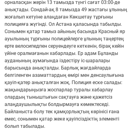
орналасқан жерін 13 тамызда түнгі сағат 03:00-де
анықтады. Сондай-ақ 8 тамызда 49 жастағы ұлының
жоғалып кетуіне алаңдаған Көкшетау тұрғыны
полицияға жүгінді. Ол Астана қаласында табылды.
Сонымен қатар тамыз айының басында Красный яр
ауылының тұрғыны полицейлерге ұлының таңертең
ерте велосипедпен серуендеуге кеткенін, бірақ кейін
үйіне оралмағанын хабарлады. Ер адам Бұланды
ауданының аумағында іздестіру іс-шаралары
барысында анықталды. Барлық жағдайларда
белгіленген азаматтардың өмірі мен денсаулығына
қауіп-қатер анықталған жоқ. Полиция еске салады:
жақындарыңызға жоспарлар туралы хабарлау
олардың тыныштығын сақтауға және қажетсіз
алаңдаушылықты болдырмауға көмектеседі.
Байланыста болу тек қамқорлықтың көрінісі ғана
емес, сонымен қатар жеке қауіпсіздіктің элементі
болып табылады.