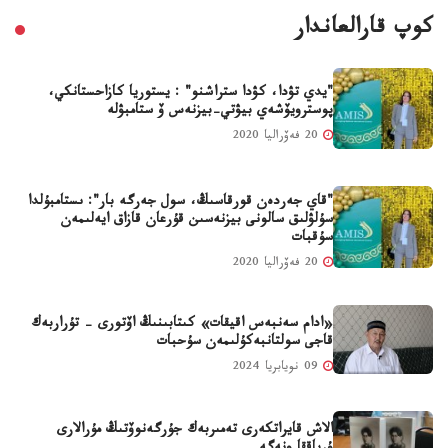
كوپ قارالعاندار
"يدي تۋدا، كۋدا ستراشنو" : يستوريا كازاحستانكي،
پوسترويۆشەي بيۋتي-بيزنەس ۆ ستامبۋلە
20 فەۆراليا 2020
"قاي جەردەن قورقاسىڭ، سول جەرگە بار": ىستامبۇلدا
سۇلۋلىق سالونى بيزنەسىن قۇرعان قازاق ايەلىمەن
سۇقبات
20 فەۆراليا 2020
«ادام سەنبەس اقيقات» كىتابىنىڭ اۆتورى - تۇراربەك
قاجى سولتانبەكۇلىمەن سۇحبات
09 نويابريا 2024
الاش قايراتكەرى تەمىربەك جۇرگەنوۆتىڭ مۇرالارى