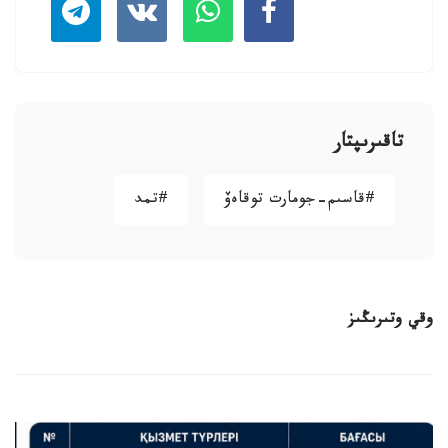
تاقىرىپتار
#قاسىم-جومارت توقاەۆ
#تمد
وقي وتىرىڭىز