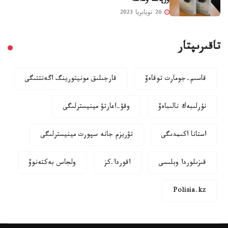
ۇرپاققا ونەگە
26 نويابريا 2023
تاقىرىپتار
قاسىم-جومارت توقاەۆ
قارجىلىق مونيتورينگ اگەنتتىگى
نۇرلىبەك نالىباەۆ
وقۋ-اعارتۋ مينيسترلىگى
استانا اكىمدىگى
تۋريزم جانە سپورت مينيسترلىگى
قىزىلوردا وبلىسى
اقوردا.كز
ولجاس بەكتەنوۆ
Polisia.kz