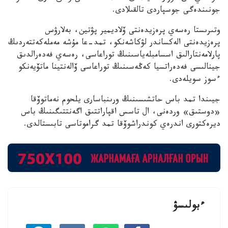
جونىندەگى جوسپاردى تالقىلادى.
وتىرىستا رەسەي پرەزيدەنتى ۆلاديمير پۋتين، بەلارۋس
پرەزيدەنتى الەكساندر لۋكاشەنكو، تمد-عا مۇشە مەملەكەتتەردىڭ
پارلامەنتارالىق اسسامبلەياسىنىڭ توراعاسى، رەسەي فەدەرالدىق
جينالىسى فەدەراتسيا كەڭەسىنىڭ توراعاسى ۆالەنتينا ماتۆيەنكو
ءسوز سويلەدى.
جيىندا تمد باس حاتشىسىنىڭ ورىنباسارى يلحوم نەماتوۆقا
«دوستىق» وردەنى، ال تاسس اقپاراتتىق اگەنتتىگىنىڭ باس
ديرەكتورى اندرەي كوندراشوۆقا تمد گراموتاسى تابىستالدى.
ءبولىسۋ