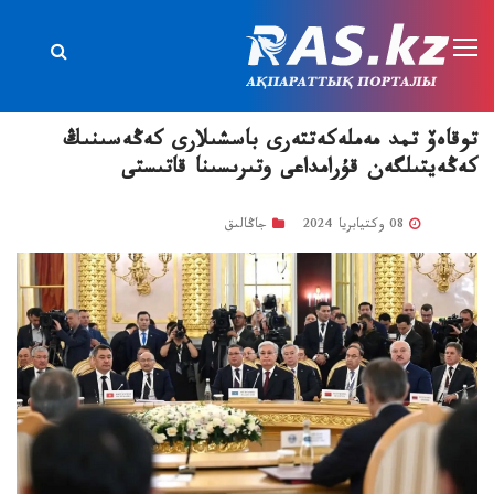
توقاەۆ تمد مەملەكەتتەرى باسشىلارى كەڭەسىنىڭ
كەڭەيتىلگەن قۇرامداعى وتىرىسىنا قاتىستى
08 وكتيابريا 2024
جاڭالىق