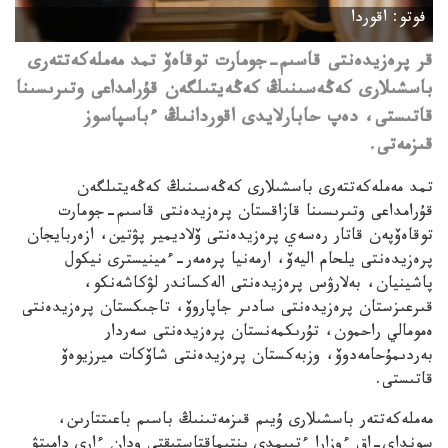
فوتو: اقوردا
قر پرەزيدەنتى قاسىم-جومارت توقاەۆ تمد مەملەكەتتەرى
باسشىلارى كەڭەسىنىڭ كەڭەيتىلگەن قۇرامداعى وتىرىسىنا
قاتىستى، دەپ حابارلايدى اقوردانىڭ ءباسپاسوز
قىزمەتى.
تمد مەملەكەتتەرى باسشىلارى كەڭەسىنىڭ كەڭەيتىلگەن
قۇرامداعى وتىرىسىنا قازاقستان پرەزيدەنتى قاسىم-جومارت
توقاەۆپەن قاتار رەسەي پرەزيدەنتى ۆلاديمير پۋتين، ازەربايجان
پرەزيدەنتى يلحام اليەۆ، ارمەنيا پرەمەر-ءمينيسترى نيكول
پاشينيان، بەلارۋس پرەزيدەنتى الەكساندر لۋكاشەنكو،
قىرعىزستان پرەزيدەنتى سادىر جاپاروۆ، تاجىكستان پرەزيدەنتى
ەمومالي راحمون، تۇرىكمەنستان پرەزيدەنتى سەردار
بەردىمۇحامەدوۆ، وزبەكستان پرەزيدەنتى شاۆكات ميرزيوەۆ
قاتىستى.
مەملەكەتتەر باسشىلارى ۇيىم قىزمەتىنىڭ باسىم باعىتتارىن،
سونداي-اق ءوزارا ءتيىمدى ىنتىماقتاستىقتى ودان ءارى دامىتۋ