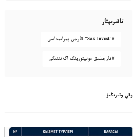
تاقىرىپتار
#"Sax Invest" قارجى پيراميداسى
#قارجىلىق مونيتورينگ اگەنتتىگى
وقي وتىرىڭىز