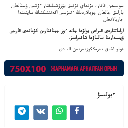
سونىمەن قاتار، مۇنداي قۇقىق بۇزۋشىلىقتار ءۇشىن ۇستالعان
بارلىق جالعان جوبالاردىڭ ءتىزىمى اگەنتتىكتىڭ سايتىندا
جاريالانعان.
ازاماتتاردى قىراعى بولۋعا جانە ءوز جيناقتارىن كۇماندى قارجى
ۇيىمدارىنا سالماۋعا شاقىرامىز.
فوتو اشىق دەرەككوزدەردەن الىندى
ءبولىسۋ