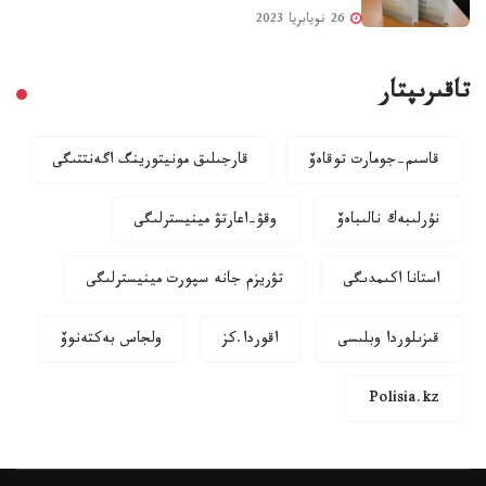
26 نويابريا 2023
تاقىرىپتار
قاسىم-جومارت توقاەۆ
قارجىلىق مونيتورينگ اگەنتتىگى
نۇرلىبەك نالىباەۆ
وقۋ-اعارتۋ مينيسترلىگى
استانا اكىمدىگى
تۋريزم جانە سپورت مينيسترلىگى
قىزىلوردا وبلىسى
اقوردا.كز
ولجاس بەكتەنوۆ
Polisia.kz