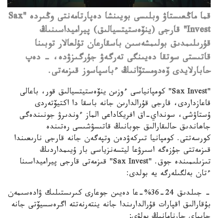
قما ماڭعىستاۋ وبلىسى بويىنشا دەپارتامەنتى وڭىردە "Sax
Invest" قارجى (ينۆەستيتسيالىق) پيراميداسىنىڭ
قۇرىلىمدىق بولىمشەسىن باسقارعان تۇلعالار توبىنا
قاتىستى سوتقا دەيىنگى تەرگەۋ جۇرگىزۋدە، - دەپ
حابارلايدى ۆەدومستۆانىڭ ءباسپاسوز قىزمەتى.
"Sax Invest" كومپانياسى ءوزىن ينۆەستيتسيالىق قور، باعالى
قاعازداردى، قارجى قۇرالدارىن جانە باسقا دا اكتيۆتەردى
ۇستاۋشى، سونداي-اق افريكاداعى الماز ءوندىرۋ جونىندەگى
جاھاندىق حالىقارالىق جوبانىڭ قاتىسۋشىسى رەتىندە
كورسەتتى.
كومپانيا تىركەۋدەن وتپەگەن جانە قارجى نارىعىندا
قىزمەتتى جۇزەگە اسىرۋعا ليتسەنزياسى بار ۇيىمداردىڭ
تىزىلىمىندە جوق.
"Sax Invest" قىزمەتى قارجى پيراميداسىنا
ءتان بەلگىلەرگە يە بولدى:
- جىلدىق 24-36%-عا دەيىن جوعارى كىرىستىلىك ۋادەسىمەن
بۇقارالىق اقپارات قۇرالدارىندا جانە ينتەرنەتتە اگرەسسيۆتى جانە
جاپپاي جارنامانىڭ بولۋى;