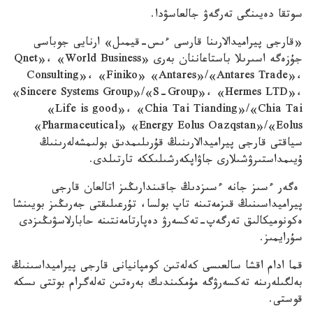
سوتقا دەيىنگى تەرگەۋ جالعاسۋدا.
«قارجى پيراميدالارىنا قارسى ءىس-قيمىل» ارنايى جوباسى
جۇزەگە اسىرىلا باستاعاننان بەرى «Qnet»، «World Business
Consulting»، «Finiko» «Antares»/«Antares Trade»،
«Sincere Systems Group»/«S-Group»، «Hermes LTD»،
«Life is good»، «Chia Tai Tianding»/«Chia Tai
Pharmaceutical» «Energy Eolus Oazqstan»/«Eolus»
سياقتى قارجى پيراميدالارىنىڭ قۇرىلىمدىق بولىمشەلەرىنىڭ
ۇيىمداستىرۋشىلارى جاۋاپكەرشىلىككە تارتىلدى.
ەگەر ءسىز جانە ءسىزدىڭ جاقىندارىڭىز اتالعان قارجى
پيراميداسىنىڭ قىزمەتىنە تاپ بولسا، تۇرعىلىقتى جەرىڭىز بويىنشا
ەكونوميكالىق تەرگەپ-تەكسەرۋ دەپارتامەنتىنە حابارلاسۋىڭىزدى
سۇرايمىز.
قما ادام اقشا سالعىسى كەلەتىن كومپانيانى قارجى پيراميداسىنىڭ
بەلگىلەرىنە تەكسەرۋگە مۇمكىندىك بەرەتىن تەلەگرام بوتتى ىسكە
قوستى.