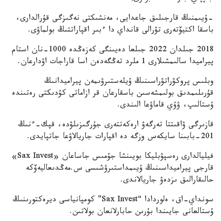
-ۇيىمنىڭ قارجىلىق جاعدايى، مەنشىكتى نەگىزگى قۇرالدارى،
باسقا اكتيۆتەرى تۋرالى قانداي دا ءبىر اقپاراتتىڭ بولماۋى.
2018 جىلدان 2022 جىلعا دەيىنگى كەزەڭدە 1000-نان استام
پيراميدا سالىمشىلارى 1 ملرد تەڭگەدەن اسا قاراجات اۋدارعان.
وبلىس پروكۋراتۋراسىنىڭ ۇيلەستىرۋىمەن پيراميدانىڭ
قۇرىلىمدىق بولىمشەسىن باسقارعان قر ازاماتى كۇدىكتى رەتىندە
ۇستالىپ، ۋۇي قاماۋعا الىندى.
قازىرگى ۋاقىتتا تەرگەۋ ارەكەتتەرى جۇرگىزىلۋدە، قپك-ءنىڭ
201-بابىنا سايكەس وزگە دە اقپارات جاريالاۋعا جاتپايدى.
فيليالدارى رەسپۋبليكا بويىنشا جۇمىس جاساعان «Sax Invest»
قارجى پيراميداسىنىڭ ۇيىمداستىرۋشىسى س.مەڭدىعاليەۆكە
حالىقارالىق ىزدەۋ جاريالاندى.
سونداي-اق، ەلوردادا “Sax Invest” كومپانياسى ديرەكتورىنىڭ
ۇستالعانى جايىندا بۇرىن حابارلانعان بولاتىن.