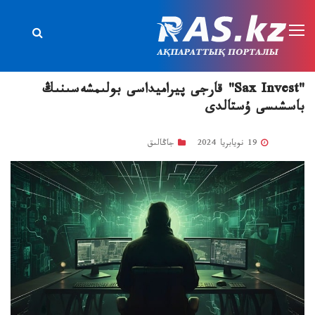
"Sax Invest" قارجى پيراميداسى بولىمشەسىنىڭ
باسشىسى ۇستالدى
19 نويابريا 2024
جاڭالىق