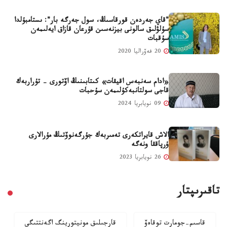
"قاي جەردەن قورقاسىڭ، سول جەرگە بار": ىستامبۇلدا
سۇلۋلىق سالونى بيزنەسىن قۇرعان قازاق ايەلىمەن
سۇقبات
20 فەۆراليا 2020
«ادام سەنبەس اقيقات» كىتابىنىڭ اۆتورى - تۇراربەك
قاجى سولتانبەكۇلىمەن سۇحبات
09 نويابريا 2024
الاش قايراتكەرى تەمىربەك جۇرگەنوۆتىڭ مۇرالارى
ۇرپاققا ونەگە
26 نويابريا 2023
تاقىرىپتار
قاسىم-جومارت توقاەۆ
قارجىلىق مونيتورينگ اگەنتتىگى