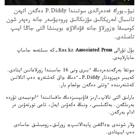
نيۋ-يورك فەدەرالدى سوتىندا P.Diddy دەگەن اتپەن
تانىمال امەريكالىق مۋزىكالىق پروديۋسەر جانە رەپەر شون
كومبسقا «زورلاۋ جانە قۋدالاۋ» بويىنشا التى جاڭا ايىپ
تاعىلدى.
بۇل تۋرالى Ras.kz
Associated Press
-كە سىلتەمە جاساپ
حابارلايدى.
سوتقا بەرگەندەردىڭ ءبىرى ونى 16 جاسىندا زورلاعانىن ايتادى.
كەيبىر ەپيزودتار P.Diddy-ءدىڭ «اق كەشتەر» دەپ اتالاتىن
كەشتەرىندە ءوتتى دەگەن بولجام بار.
بارلىق التى تالاپ-ارىز قاۋىپسىزدىك ماقساتىندا ءانونيمدى تۇردە
بەرىلگەن. بەلگىلىسى، ونىڭ ەكەۋىن ايەل، تاعى تورتەۋىن ەر
ادام بەرگەن.
ولار شوندى «داڭقىن پايدالانىپ» زورلىق-زومبىلىق جاسادى
دەپ ايىپتادى.