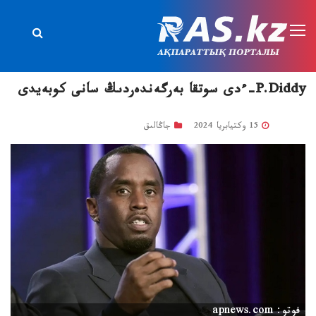
P.Diddy-ءدى سوتقا بەرگەندەردىڭ سانى كوبەيدى
15 وكتيابريا 2024
جاڭالىق
فوتو: apnews.com