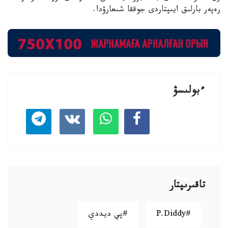
رەپەر بارلىق ايىپتاردى جوققا شىعارۋدا.
ءبولىسۋ
تاقىرىپتار
#P.Diddy
#پي ديددي