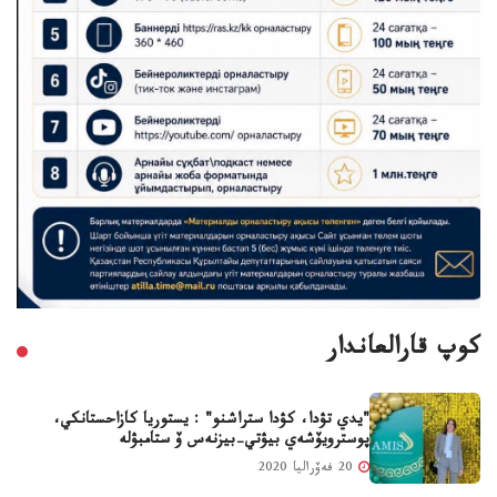
كوپ قارالعاندار
"يدي تۋدا، كۋدا ستراشنو" : يستوريا كازاحستانكي،
پوسترويۆشەي بيۋتي-بيزنەس ۆ ستامبۋلە
20 فەۆراليا 2020