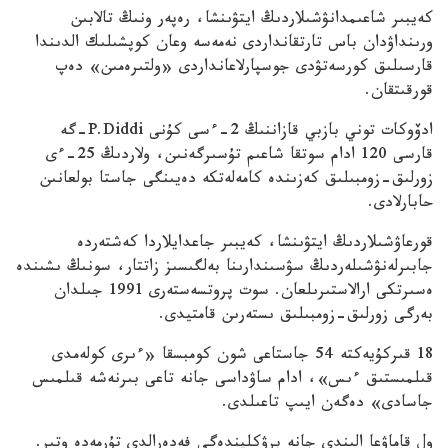
كەيبىر شاعىمدانۋشىلاردىڭ ايتۋىنشا، رەپەر ونىڭ تالابىن
ورىنداۋدان باس تارتقانداردى نەمەسە وعان كوپشىلىك الدىندا
قارسىلىق كورسەتۋدى جوسپارلاعانداردى «ولتىرەمىن» دەپ
قورقىتقان.
ادۆوكات توني بازبي قازاننىڭ 2-ءسى كۇنى P.Diddi-گە
قارسى 120 ادام سوتقا شاعىم تۇسىرگەنىن، ولاردىڭ 25-ءى
زورلىق-زومبىلىق كەزىندە كامەلەتكە دەيىنگى جاستا بولعانىن
حابارلادى.
قورعاۋشىلاردىڭ ايتۋىنشا، كەيبىر جاعدايلاردا كەشتەردە
جابىرلەنۋشىلەردىڭ سۋسىندارىنا بەلگىسىز زاتتار، سونىڭ ىشىندە
ەسىرتكى ارالاستىرىلعان. سوت پروتسەستەرى 1991 جىلدان
بەرگى زورلىق-زومبىلىق ىستەرىن قامتيدى.
18 قىركۇيەكتە 54 جاستاعى شون كومبسقا «ءىرى كولەمدى
قىلمىستىق ءىس»، ادام ساۋداسى جانە تاعى بىرنەشە قىلمىس
جاسادى» دەگەن ايىپ تاعىلدى.
ول قاماۋعا الىندى جانە برۋكليندەگى فەدەرالدى تۇرمەدە وتىر.