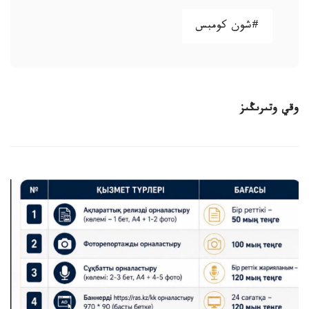
#شون كومبس
وقي وتىرىڭىز