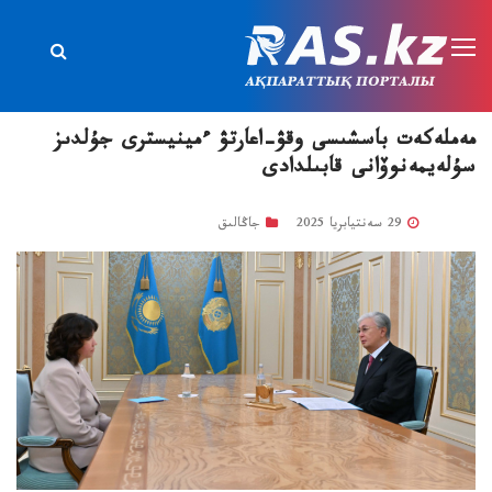
مەملەكەت باسشىسى وقۋ-اعارتۋ ءمينيسترى جۇلدىز
سۇلەيمەنوۆانى قابىلدادى
29 سەنتيابريا 2025
جاڭالىق