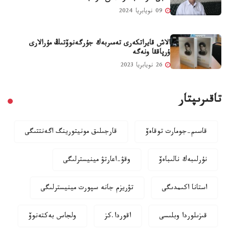
09 نويابريا 2024
الاش قايراتكەرى تەمىربەك جۇرگەنوۆتىڭ مۇرالارى
ۇرپاققا ونەگە
26 نويابريا 2023
تاقىرىپتار
قاسىم-جومارت توقاەۆ
قارجىلىق مونيتورينگ اگەنتتىگى
نۇرلىبەك نالىباەۆ
وقۋ-اعارتۋ مينيسترلىگى
استانا اكىمدىگى
تۋريزم جانە سپورت مينيسترلىگى
قىزىلوردا وبلىسى
اقوردا.كز
ولجاس بەكتەنوۆ