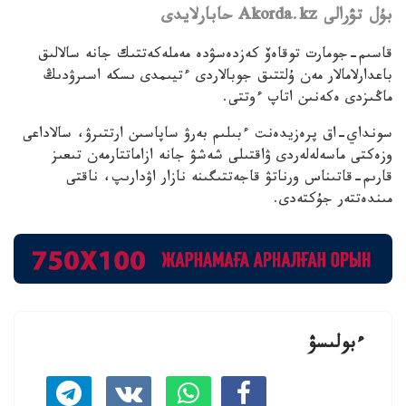
بۇل تۋرالى Akorda.kz حابارلايدى
قاسىم-جومارت توقاەۆ كەزدەسۋدە مەملەكەتتىك جانە سالالىق
باعدارلامالار مەن ۇلتتىق جوبالاردى ءتيىمدى ىسكە اسىرۋدىڭ
ماڭىزدى ەكەنىن اتاپ ءوتتى.
سونداي-اق پرەزيدەنت ءبىلىم بەرۋ ساپاسىن ارتتىرۋ، سالاداعى
وزەكتى ماسەلەلەردى ۋاقتىلى شەشۋ جانە ازاماتتارمەن تىعىز
قارىم-قاتىناس ورناتۋ قاجەتتىگىنە نازار اۋدارىپ، ناقتى
مىندەتتەر جۇكتەدى.
ءبولىسۋ