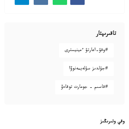
تاقىرىپتار
#وقۋ-اعارتۋ ءمينيسترى
#جۇلدىز سۇلەيمەنوۆا
#قاسىم – جومارت توقاەۆ
وقي وتىرىڭىز