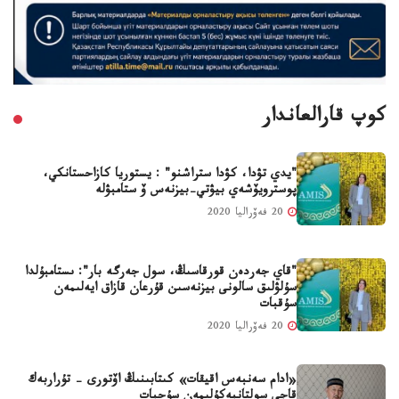
كوپ قارالعاندار
"يدي تۋدا، كۋدا ستراشنو" : يستوريا كازاحستانكي،
پوسترويۆشەي بيۋتي-بيزنەس ۆ ستامبۋلە
20 فەۆراليا 2020
"قاي جەردەن قورقاسىڭ، سول جەرگە بار": ىستامبۇلدا
سۇلۋلىق سالونى بيزنەسىن قۇرعان قازاق ايەلىمەن
سۇقبات
20 فەۆراليا 2020
«ادام سەنبەس اقيقات» كىتابىنىڭ اۆتورى - تۇراربەك
قاجى سولتانبەكۇلىمەن سۇحبات