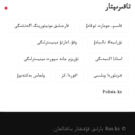
تاقىرىپتار
قاسىم-جومارت توقاەۆ
قارجىلىق مونيتورينگ اگەنتتىگى
نۇرلىبەك نالىباەۆ
وقۋ-اعارتۋ مينيسترلىگى
استانا اكىمدىگى
تۋريزم جانە سپورت مينيسترلىگى
قىزىلوردا وبلىسى
اقوردا.كز
ولجاس بەكتەنوۆ
Polisia.kz
© Ras.kz بارلىق قۇقىقتار ساقتالعان.