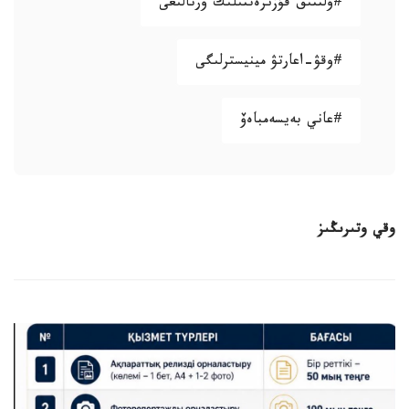
#ۇلتتىق قۇزىرەتتىلىك ورتالىعى
#وقۋ-اعارتۋ مينيسترلىگى
#عاني بەيسەمباەۆ
وقي وتىرىڭىز