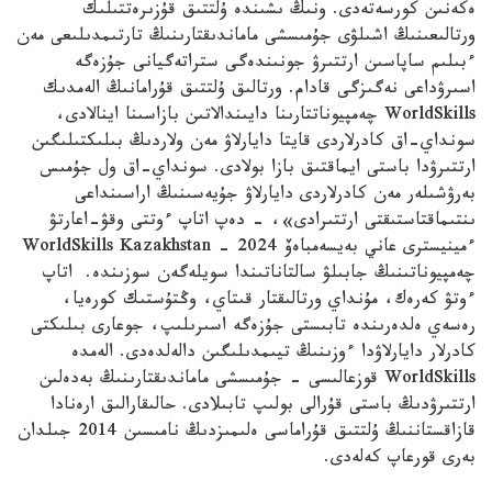
ەكەنىن كورسەتەدى. ونىڭ ىشىندە ۇلتتىق قۇزىرەتتىلىك
ورتالىعىنىڭ اشىلۋى جۇمىسشى ماماندىقتارىنىڭ تارتىمدىلىعى مەن
ءبىلىم ساپاسىن ارتتىرۋ جونىندەگى ستراتەگيانى جۇزەگە
اسىرۋداعى نەگىزگى قادام. ورتالىق ۇلتتىق قۇرامانىڭ الەمدىك
WorldSkills چەمپيوناتتارىنا دايىندالاتىن بازاسىنا اينالادى،
سونداي-اق كادرلاردى قايتا دايارلاۋ مەن ولاردىڭ بىلىكتىلىگىن
ارتتىرۋدا باستى ايماقتىق بازا بولادى. سونداي-اق ول جۇمىس
بەرۋشىلەر مەن كادرلاردى دايارلاۋ جۇيەسىنىڭ اراسىنداعى
ىنتىماقتاستىقتى ارتتىرادى»، - دەپ اتاپ ءوتتى وقۋ-اعارتۋ
ءمينيسترى عاني بەيسەمباەۆ WorldSkills Kazakhstan – 2024
چەمپيوناتىنىڭ جابىلۋ سالتاناتىندا سويلەگەن سوزىندە.
اتاپ
ءوتۋ كەرەك، مۇنداي ورتالىقتار قىتاي، وڭتۇستىك كورەيا،
رەسەي ەلدەرىندە تابىستى جۇزەگە اسىرىلىپ، جوعارى بىلىكتى
كادرلار دايارلاۋدا ءوزىنىڭ تيىمدىلىگىن دالەلدەدى. الەمدە
WorldSkills قوزعالىسى - جۇمىسشى ماماندىقتارىنىڭ بەدەلىن
ارتتىرۋدىڭ باستى قۇرالى بولىپ تابىلادى. حالىقارالىق ارەنادا
قازاقستاننىڭ ۇلتتىق قۇراماسى ەلىمىزدىڭ نامىسىن 2014 جىلدان
بەرى قورعاپ كەلەدى.