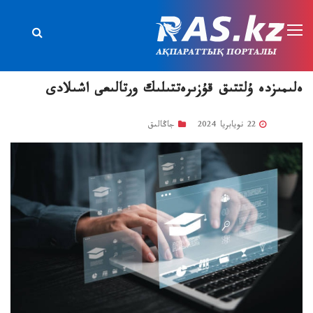
ەلىمىزدە ۇلتتىق قۇزىرەتتىلىك ورتالىعى اشىلادى
22 نويابريا 2024
جاڭالىق