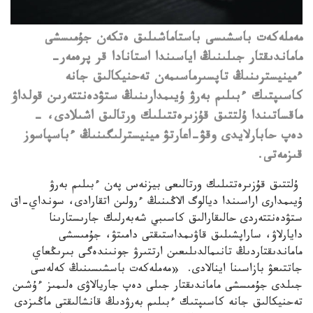
مەملەكەت باسشىسى باستاماشىلىق ەتكەن جۇمىسشى
ماماندىقتار جىلىنىڭ اياسىندا استانادا قر پرەمەر-
ءمينيسترىنىڭ تاپسىرماسىمەن تەحنيكالىق جانە
كاسىپتىك ءبىلىم بەرۋ ۇيىمدارىنىڭ ستۋدەنتتەرىن قولداۋ
ماقساتىندا ۇلتتىق قۇزىرەتتىلىك ورتالىق اشىلادى، -
دەپ حابارلايدى وقۋ-اعارتۋ مينيسترلىگىنىڭ ءباسپاسوز
قىزمەتى.
ۇلتتىق قۇزىرەتتىلىك ورتالىعى بيزنەس پەن ءبىلىم بەرۋ
ۇيىمدارى اراسىندا ديالوگ الاڭىنىڭ ءرولىن اتقارادى، سونداي-اق
ستۋدەنتتەردى حالىقارالىق كاسىبي شەبەرلىك جارىستارىنا
دايارلاۋ، ساراپشىلىق قاۋىمداستىقتى دامىتۋ، جۇمىسشى
ماماندىقتاردىڭ تانىمالدىلىعىن ارتتىرۋ جونىندەگى بىرىڭعاي
جاتتىعۋ بازاسىنا اينالادى.
«مەملەكەت باسشىسىنىڭ كەلەسى
جىلدى جۇمىسشى ماماندىقتار جىلى دەپ جاريالاۋى ەلىمىز ءۇشىن
تەحنيكالىق جانە كاسىپتىك ءبىلىم بەرۋدىڭ قانشالىقتى ماڭىزدى