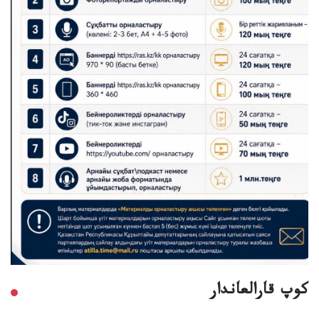
كوپ قارالعاندار