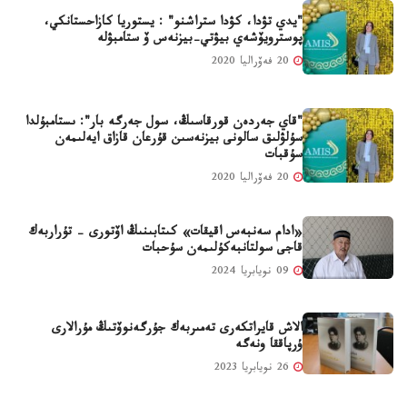
"يدي تۋدا، كۋدا ستراشنو" : يستوريا كازاحستانكي،
پوسترويۆشەي بيۋتي-بيزنەس ۆ ستامبۋلە
20 فەۆراليا 2020
"قاي جەردەن قورقاسىڭ، سول جەرگە بار": ىستامبۇلدا
سۇلۋلىق سالونى بيزنەسىن قۇرعان قازاق ايەلىمەن
سۇقبات
20 فەۆراليا 2020
«ادام سەنبەس اقيقات» كىتابىنىڭ اۆتورى - تۇراربەك
قاجى سولتانبەكۇلىمەن سۇحبات
09 نويابريا 2024
الاش قايراتكەرى تەمىربەك جۇرگەنوۆتىڭ مۇرالارى
ۇرپاققا ونەگە
26 نويابريا 2023