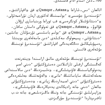
700-دەن استام ادام قامتىلدى.
اتالعان ءىس-شاراعا «Qamqor-Astana» قق «اقپاراتتىق-
ءتۇسىندىرۋ جۇمىسى» ءبولىمىنىڭ لەكتورى ارمان نۇراحمەتۇلى،
«ءدىنتانۋشىلار كونگرەسى» قب توراعا ورىنباسارى ارۋلان
قۋاتوۆ، «Qamqor-Astana» قق تەولوگى داستان ساقان،
«Qamqor-Astana» قق ءبولىم باسشىسى نۇرسۇلتان جانشين،
ءدىنتانۋشى، پسيحولوگ سەكىلدى ءدىن ماسەلەلەرى بويىنشا
رەسپۋبليكالىق دەڭگەيدەگى اقپاراتتىق ءتۇسىندىرۋ توبىنىڭ
مۇشەلەرى قاتىستى.
ءتۇسىندىرۋ توبىنىڭ مۇشەلەرى حالىق اراسىندا «ينتەرنەت
كەڭىستىگى ارقىلى تاراتىلاتىن دەسترۋكتيۆتى ءدىني اعىم
يدەولوگياسىنىڭ قاۋىپتىلىگى»، «ەلىمىزدىڭ ءدىن سالاسىنداعى
مەملەكەتتىك ساياساتتىڭ ءمانى»، «الەۋمەتتىك جەلىلەردەگى
دەسترۋكتيۆتى ءدىني اعىمداردىڭ زيانى»، «دەسترۋكتيۆتى
جالعان ءدىني جانە راديكالدى يدەيالاردىڭ قاۋىپتىلىگى»،
«زايىرلىلىق تۇسىنىگى جانە ونىڭ ماڭىزدىلىعى» جانە ت.ب
تاقىرىپتاردا ءتۇسىندىرۋ جۇرگىزدى.