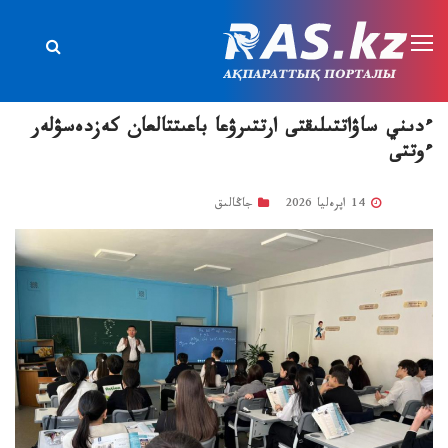
ءدىني ساۋاتتىلىقتى ارتتىرۋعا باعىتتالعان كەزدەسۋلەر
ءوتتى
14 اپرەليا 2026
جاڭالىق