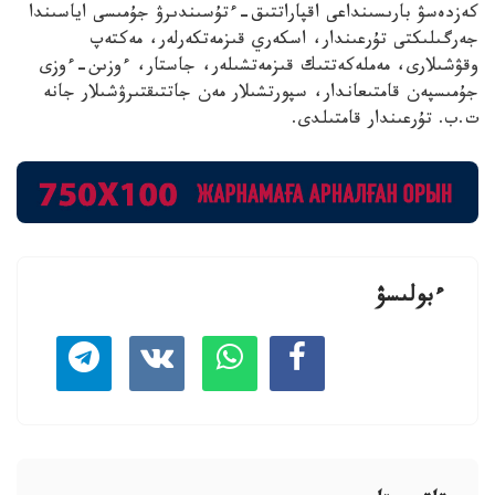
كەزدەسۋ بارىسىنداعى اقپاراتتىق-ءتۇسىندىرۋ جۇمىسى اياسىندا
جەرگىلىكتى تۇرعىندار، اسكەري قىزمەتكەرلەر، مەكتەپ
وقۋشىلارى، مەملەكەتتىك قىزمەتشىلەر، جاستار، ءوزىن-ءوزى
جۇمىسپەن قامتىعاندار، سپورتشىلار مەن جاتتىقتىرۋشىلار جانە
ت.ب. تۇرعىندار قامتىلدى.
ءبولىسۋ