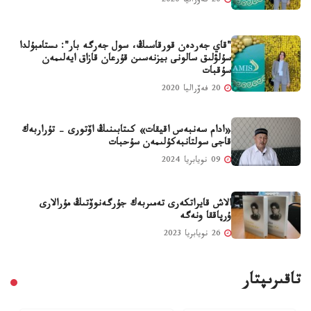
20 فەۆراليا 2020
"قاي جەردەن قورقاسىڭ، سول جەرگە بار": ىستامبۇلدا
سۇلۋلىق سالونى بيزنەسىن قۇرعان قازاق ايەلىمەن
سۇقبات
20 فەۆراليا 2020
«ادام سەنبەس اقيقات» كىتابىنىڭ اۆتورى - تۇراربەك
قاجى سولتانبەكۇلىمەن سۇحبات
09 نويابريا 2024
الاش قايراتكەرى تەمىربەك جۇرگەنوۆتىڭ مۇرالارى
ۇرپاققا ونەگە
26 نويابريا 2023
تاقىرىپتار