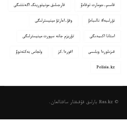
قاسىم-جومارت توقاەۆ
قارجىلىق مونيتورينگ اگەنتتىگى
نۇرلىبەك نالىباەۆ
وقۋ-اعارتۋ مينيسترلىگى
استانا اكىمدىگى
تۋريزم جانە سپورت مينيسترلىگى
قىزىلوردا وبلىسى
اقوردا.كز
ولجاس بەكتەنوۆ
Polisia.kz
© Ras.kz بارلىق قۇقىقتار ساقتالعان.