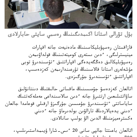
بۇل تۋرالى استانا اكىمدىگىنىڭ رەسمي سايتى حابارلادى
قازاقستان رەسپۋبليكاسىنىڭ مادەنيەت جانە اقپارات
مينيسترلىگى، ءدىن ىستەرى كوميتەتىنىڭ قولداۋىمەن
رەسپۋبليكالىق دەڭگەيدەگى اقپاراتتىق ءتۇسىندىرۋ توبى
مۇشەلەرى استانا قالاسىنىڭ تۇرعىندارىمەن كەزدەسىپ،
اقپاراتتىق ءتۇسىندىرۋ جۇرگىزدى.
اتالعان كەزدەسۋ جۇمىسىنىڭ ماقساتى حالىقتىڭ دىنتانۋلىق
ساۋاتتىلىعىن ارتتىرۋ جانە ءدىن سالاسىنداعى مەملەكەتتىك
ساياساتتى ءتۇسىندىرۋ جۇمىسىن جۇرگىزۋ ارقىلى قوعامدا جالعان
ءدىني يدەيالاردىڭ تارالۋىن بولدىرماۋ جانە ءدىني
ەكسترەميزمنىڭ الدىن الۋ بولىپ سانالادى.
اتالعان باعىتتا جالپى سانى 20 ءىس-شارا ۇيىمداستىرىلىپ،