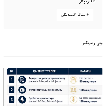
تاقىرىپتار
#استانا اكىمدىگى
وقي وتىرىڭىز