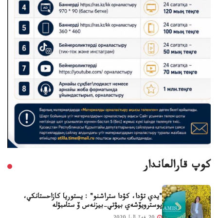
كوپ قارالعاندار
"يدي تۋدا، كۋدا ستراشنو" : يستوريا كازاحستانكي،
پوسترويۆشەي بيۋتي-بيزنەس ۆ ستامبۋلە