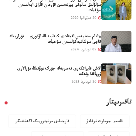
"قاي جەردەن قورقاسىڭ، سول جەرگە بار": ىستامبۇلدا
سۇلۋلىق سالونى بيزنەسىن قۇرعان قازاق ايەلىمەن
سۇقبات
20 فەۆراليا 2020
«ادام سەنبەس اقيقات» كىتابىنىڭ اۆتورى - تۇراربەك
قاجى سولتانبەكۇلىمەن سۇحبات
09 نويابريا 2024
الاش قايراتكەرى تەمىربەك جۇرگەنوۆتىڭ مۇرالارى
ۇرپاققا ونەگە
26 نويابريا 2023
تاقىرىپتار
قاسىم-جومارت توقاەۆ
قارجىلىق مونيتورينگ اگەنتتىگى