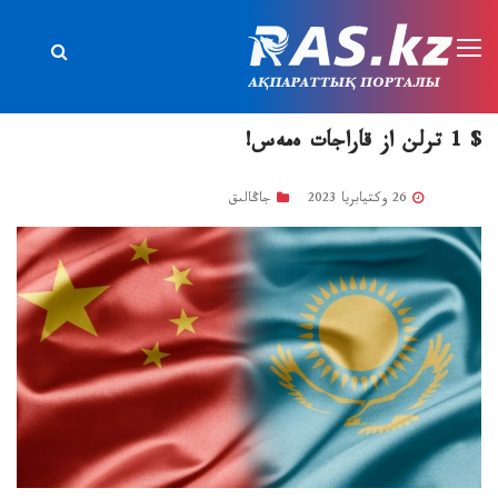
$ 1 ترلن از قاراجات ەمەس!
26 وكتيابريا 2023
جاڭالىق