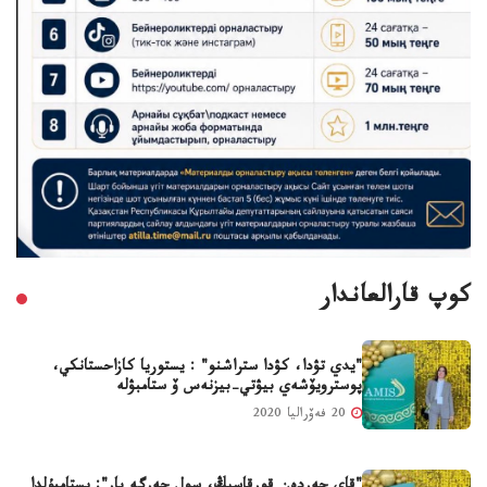
كوپ قارالعاندار
"يدي تۋدا، كۋدا ستراشنو" : يستوريا كازاحستانكي،
پوسترويۆشەي بيۋتي-بيزنەس ۆ ستامبۋلە
20 فەۆراليا 2020