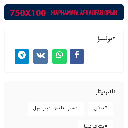
ءبولىسۋ
تاقىرىپتار
#قىتاي
ء#بىر بەلدەۋ-ءبىر جول
#ينتەگراتسيا