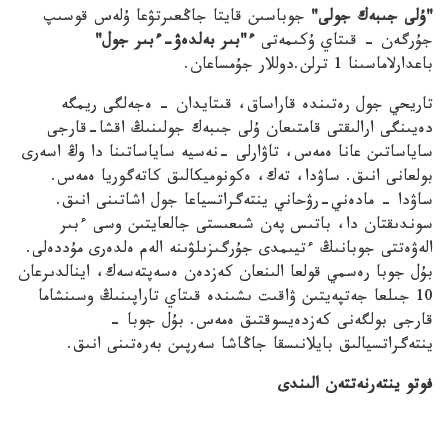
"ۇلى جىبەك جولى"
جوباسىن قايتا جاڭعىرتۋعا ۇلەس قوسىپ
جۇرگەن - قىتاي ۇكىمەتى
ء"بىر بەلدەۋ-ءبىر جول"
باعدارلاماسىنا 1 ترلن.دوللار جۇمساعان.
تاريحي جول رەتىندە قاراساق، قىتايدان – ەجەلگى ريمگە
دەيىنگى ارالىقتى قامتىعان ۇلى جىبەك جولىنىڭ اقشا-قارجى
ساياساتىن عانا ەمەس، تاۋارلى –نەسيە ساياساتىنا دا وڭ اسەرى
بولعانى انىق. ساۋدا، تەك، ەكونوميكالىق كاتەگوريا ەمەس.
ساۋدا – مادەني-رۋحاني ينتەگراتسياعا جول اشاتىنى انىق.
سوندىقتان دا، باتىس پەن شىعىستى جالعايتىن وسى ءبىر
الەۋەتتى جوبانىڭ ءتيىمدى جۇرگىزىلۋىنە الەم ەلدەرى مۇددەلى.
بۇل جوبا رەسمي قولعا الىنعان كەزدەن ەسەپتەسەك، اينالدىرعان
10 جىلعا جەتپەيتىن ۋاقىت ىشىندە قىتاي تاراپىنىڭ وسىنشاما
قارجى بولگەنى كەزدەيسوقتىق ەمەس. بۇل جوبا –
ينتەگراتسيالىق بايلانىسقا جاڭاشا سەرپىن بەرەتىنى انىق.
فوتو ينتەرنەتتەن الىندى