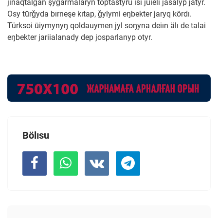
jinaqtalǧan şyǧarmalaryn toptastyru ısı jüielı jasalyp jatyr.
Osy tūrǧyda bırneşe kıtap, ǧylymi eŋbekter jaryq kördı.
Türksoi ūiymynyŋ qoldauymen jyl soŋyna deiın älı de talai
eŋbekter jariialanady dep josparlanyp otyr.
Bölısu