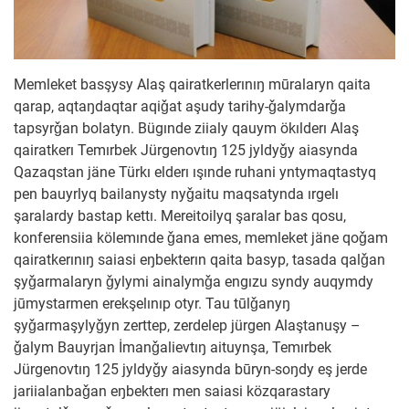
Memleket basşysy Alaş qairatkerlerınıŋ mūralaryn qaita
qarap, aqtaŋdaqtar aqiǧat aşudy tarihy-ǧalymdarǧa
tapsyrǧan bolatyn. Bügınde ziialy qauym ökılderı Alaş
qairatkerı Temırbek Jürgenovtıŋ 125 jyldyǧy aiasynda
Qazaqstan jäne Türkı elderı ışınde ruhani yntymaqtastyq
pen bauyrlyq bailanysty nyǧaitu maqsatynda ırgelı
şaralardy bastap kettı. Mereitoilyq şaralar bas qosu,
konferensiia kölemınde ǧana emes, memleket jäne qoǧam
qairatkerınıŋ saiasi eŋbekterın qaita basyp, tasada qalǧan
şyǧarmalaryn ǧylymi ainalymǧa engızu syndy auqymdy
jūmystarmen erekşelınıp otyr. Tau tūlǧanyŋ
şyǧarmaşylyǧyn zerttep, zerdelep jürgen Alaştanuşy –
ǧalym Bauyrjan İmanǧalievtıŋ aituynşa, Temırbek
Jürgenovtıŋ 125 jyldyǧy aiasynda būryn-soŋdy eş jerde
jariialanbaǧan eŋbekterı men saiasi közqarastary