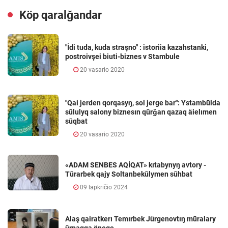
Köp qaralǧandar
"İdi tuda, kuda straşno" : istoriia kazahstanki,
postroivşei biuti-biznes v Stambule
20 vasario 2020
"Qai jerden qorqasyŋ, sol jerge bar": Ystambūlda
sūlulyq salony biznesın qūrǧan qazaq äielımen
sūqbat
20 vasario 2020
«ADAM SENBES AQİQAT» kıtabynyŋ avtory -
Tūrarbek qajy Soltanbekūlymen sūhbat
09 lapkričio 2024
Alaş qairatkerı Temırbek Jürgenovtıŋ mūralary
ūrpaqqa önege