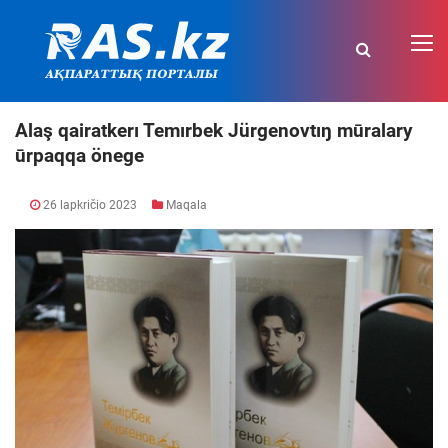
Alaş qairatkerı Temırbek Jürgenovtıŋ mūralary
ūrpaqqa önege
26 lapkričio 2023
Maqala