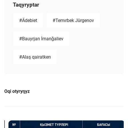
Taqyryptar
#Ädebiet
#Temırbek Jürgenov
#Bauyrjan İmanǧaliev
#Alaş qairatkerı
Oqi otyryŋyz