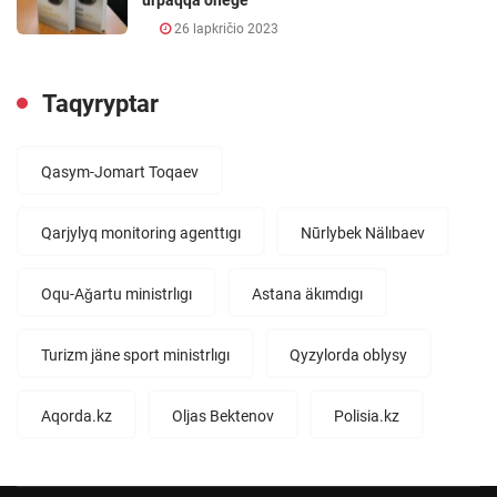
26 lapkričio 2023
Taqyryptar
Qasym-Jomart Toqaev
Qarjylyq monitoring agenttıgı
Nūrlybek Nälıbaev
Oqu-Aǧartu ministrlıgı
Astana äkımdıgı
Turizm jäne sport ministrlıgı
Qyzylorda oblysy
Aqorda.kz
Oljas Bektenov
Polisia.kz